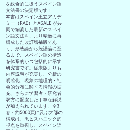
を総合的に扱うスペイン語
文法書の決定版です！
本書はスペイン王立アカデ
ミー（RAE）とASALE が共
同で編纂した最新のスペイ
ン語文法を、より精緻に再
構成した改訂増補版であ
り、形態論から統語論に至
るまで、スペイン語の構造
を体系的かつ包括的に示す
研究書です。従来版よりも
内容説明が充実し、分析の
明確化、現象の地理的・社
会的分布に関する情報の拡
充、さらに学習者・研究者
双方に配慮した丁寧な解説
が加えられています。全3
巻・約5000頁に及ぶ大部の
構成は、汎ヒスパニック的
視点を重視し、スペイン語