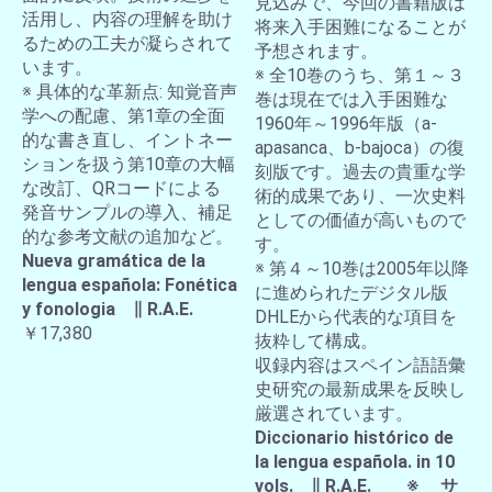
見込みで、今回の書籍版は
活用し、内容の理解を助け
将来入手困難になることが
るための工夫が凝らされて
予想されます。
います。
※ 全10巻のうち、第１～３
※ 具体的な革新点: 知覚音声
巻は現在では入手困難な
学への配慮、第1章の全面
1960年～1996年版（a-
的な書き直し、イントネー
apasanca、b-bajoca）の復
ションを扱う第10章の大幅
刻版です。過去の貴重な学
な改訂、QRコードによる
術的成果であり、一次史料
発音サンプルの導入、補足
としての価値が高いもので
的な参考文献の追加など。
す。
Nueva gramática de la
※ 第４～10巻は2005年以降
lengua española: Fonética
に進められたデジタル版
y fonologia ∥ R.A.E.
DHLEから代表的な項目を
￥17,380
抜粋して構成。
収録内容はスペイン語語彙
史研究の最新成果を反映し
厳選されています。
Diccionario histórico de
la lengua española. in 10
vols. ∥ R.A.E. ※ サ