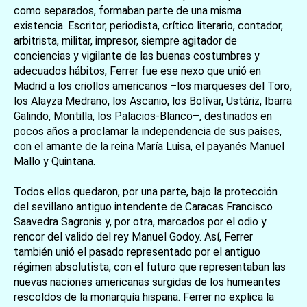
como separados, formaban parte de una misma
existencia. Escritor, periodista, crítico literario, contador,
arbitrista, militar, impresor, siempre agitador de
conciencias y vigilante de las buenas costumbres y
adecuados hábitos, Ferrer fue ese nexo que unió en
Madrid a los criollos americanos –los marqueses del Toro,
los Alayza Medrano, los Ascanio, los Bolívar, Ustáriz, Ibarra
Galindo, Montilla, los Palacios-Blanco–, destinados en
pocos años a proclamar la independencia de sus países,
con el amante de la reina María Luisa, el payanés Manuel
Mallo y Quintana.
Todos ellos quedaron, por una parte, bajo la protección
del sevillano antiguo intendente de Caracas Francisco
Saavedra Sagronis y, por otra, marcados por el odio y
rencor del valido del rey Manuel Godoy. Así, Ferrer
también unió el pasado representado por el antiguo
régimen absolutista, con el futuro que representaban las
nuevas naciones americanas surgidas de los humeantes
rescoldos de la monarquía hispana. Ferrer no explica la