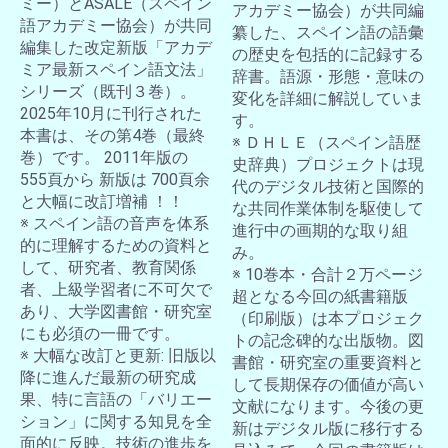
ミー）とASALE（スペイン
アカデミー協会）が共同編
語アカデミー協会）が共同
纂した、スペイン語の語彙
編集した改定新版「アカデ
の歴史を包括的に記録する
ミア最新スペイン語文法」
辞書。語源・形態・意味の
シリーズ（既刊３巻）。
変化を詳細に解説していま
2025年10月に刊行された
す。
本書は、その第4巻（最終
※ ＤＨＬＥ（スペイン語歴
巻）です。 2011年版の
史辞典）プロジェクトは現
555頁から 新版は 700頁余
代のデジタル技術と国際的
と大幅に改訂増補 ！！
な共同作業体制を駆使して
※ スペイン語の音声を体系
進行中の画期的な取り組
的に理解するための資料と
み。
して、研究者、教育関係
※ 10巻本・合計２万ページ
者、上級学習者に不可欠で
超となる今回の紙書籍版
あり、大学図書館・研究室
（印刷版）は本プロジェク
にも必須の一冊です。
トの記念碑的な出版物。図
※ 大幅な改訂と更新: 旧版以
書館・研究室の重要資料と
降に進んだ最新の研究成
して長期保存の価値が高い
果、特に言語の「バリエー
文献になります。今後の更
ション」に関する知見を全
新はデジタル版に移行する
面的に反映。技術の進歩を