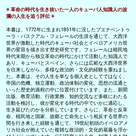
※ 革命の時代を生き抜いた一人のキューバ人知識人の波
瀾の人生を追う評伝 ※
本書は、1772年に生まれ1851年に没したブエナベントゥ
ーラ・パスクアル・フェレールの生涯を通じて、大西洋
世界が激動した時代のキューバ社会とイベロアメリカ世
界の変容を描き出す歴史研究です。フェレールは植民地
時代末期から独立革命の時代にかけて活動した知識人で
あり、キューバとスペイン、さらには広範な大西洋世界
を往来しながら、多様な政治的・文化的経験を重ねまし
た。本書は、その人生を単なる個人史としてではなく、
帝国の危機、独立運動、政治体制の変化、思想の流通と
いった歴史的過程の中に位置付けています。また、新聞
出版、教育活動、行政業務、知的交流など多岐にわたる
活動を検討し、彼が変化する時代の中でいかに適応し、
生き延びたのかを分析しています。さらに、革命と反革
命、植民地と国家、故郷と亡命先という相反する世界の
間を行き来した経験を通じて、19世紀初頭のイベロアメ
リカ社会が抱えていた複雑な政治的・文化的葛藤を浮か