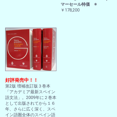
マーセール特価 ※
￥178,200
好評発売中！！
第2版 増補改訂版３巻本
「アカデミア最新スペイン
語文法」。2009年に２巻本
として出版されてから１６
年、さらに広く深く、スペ
イン語圏全体のスペイン語