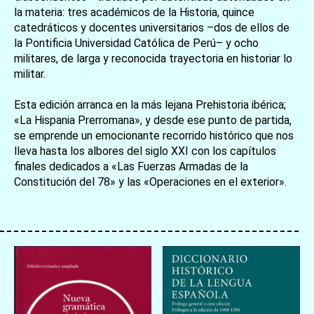
la materia: tres académicos de la Historia, quince
catedráticos y docentes universitarios –dos de ellos de
la Pontificia Universidad Católica de Perú– y ocho
militares, de larga y reconocida trayectoria en historiar lo
militar.
Esta edición arranca en la más lejana Prehistoria ibérica;
お買い物を続ける
カートへ進む
«La Hispania Prerromana», y desde ese punto de partida,
se emprende un emocionante recorrido histórico que nos
lleva hasta los albores del siglo XXI con los capítulos
finales dedicados a «Las Fuerzas Armadas de la
Constitución del 78» y las «Operaciones en el exterior».