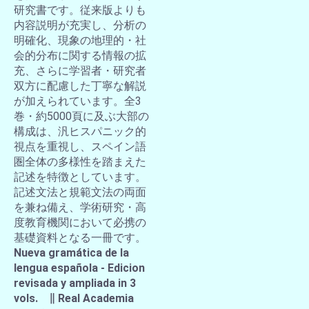
研究書です。従来版よりも
内容説明が充実し、分析の
明確化、現象の地理的・社
会的分布に関する情報の拡
充、さらに学習者・研究者
双方に配慮した丁寧な解説
が加えられています。全3
巻・約5000頁に及ぶ大部の
構成は、汎ヒスパニック的
視点を重視し、スペイン語
圏全体の多様性を踏まえた
記述を特徴としています。
記述文法と規範文法の両面
を兼ね備え、学術研究・高
度教育機関において必携の
基礎資料となる一冊です。
Nueva gramática de la
lengua española - Edicion
revisada y ampliada in 3
vols. ∥ Real Academia