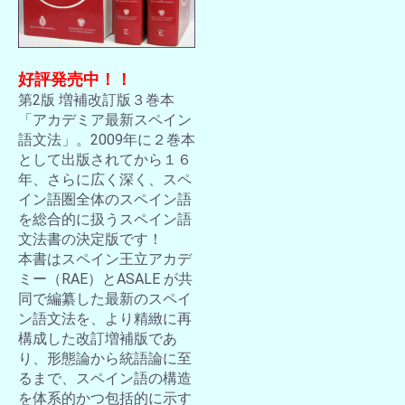
好評発売中！！
第2版 増補改訂版３巻本
「アカデミア最新スペイン
語文法」。2009年に２巻本
として出版されてから１６
年、さらに広く深く、スペ
イン語圏全体のスペイン語
を総合的に扱うスペイン語
文法書の決定版です！
本書はスペイン王立アカデ
ミー（RAE）とASALE が共
同で編纂した最新のスペイ
ン語文法を、より精緻に再
構成した改訂増補版であ
り、形態論から統語論に至
るまで、スペイン語の構造
を体系的かつ包括的に示す