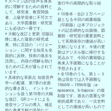
※ スペイン語の音声を体系
進行中の画期的な取り組
的に理解するための資料と
み。
して、研究者、教育関係
※ 10巻本・合計２万ページ
者、上級学習者に不可欠で
超となる今回の紙書籍版
あり、大学図書館・研究室
（印刷版）は本プロジェク
にも必須の一冊です。
トの記念碑的な出版物。図
※ 大幅な改訂と更新: 旧版以
書館・研究室の重要資料と
降に進んだ最新の研究成
して長期保存の価値が高い
果、特に言語の「バリエー
文献になります。今後の更
ション」に関する知見を全
新はデジタル版に移行する
面的に反映。技術の進歩を
見込みで、今回の書籍版は
活用し、内容の理解を助け
将来入手困難になることが
るための工夫が凝らされて
予想されます。
います。
※ 全10巻のうち、第１～３
※ 具体的な革新点: 知覚音声
巻は現在では入手困難な
学への配慮、第1章の全面
1960年～1996年版（a-
的な書き直し、イントネー
apasanca、b-bajoca）の復
ションを扱う第10章の大幅
刻版です。過去の貴重な学
な改訂、QRコードによる
術的成果であり、一次史料
発音サンプルの導入、補足
としての価値が高いもので
的な参考文献の追加など。