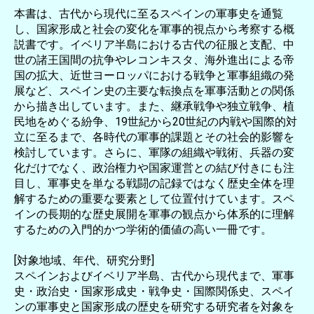
本書は、古代から現代に至るスペインの軍事史を通覧
し、国家形成と社会の変化を軍事的視点から考察する概
説書です。イベリア半島における古代の征服と支配、中
世の諸王国間の抗争やレコンキスタ、海外進出による帝
国の拡大、近世ヨーロッパにおける戦争と軍事組織の発
展など、スペイン史の主要な転換点を軍事活動との関係
から描き出しています。また、継承戦争や独立戦争、植
民地をめぐる紛争、19世紀から20世紀の内戦や国際的対
立に至るまで、各時代の軍事的課題とその社会的影響を
検討しています。さらに、軍隊の組織や戦術、兵器の変
化だけでなく、政治権力や国家運営との結び付きにも注
目し、軍事史を単なる戦闘の記録ではなく歴史全体を理
解するための重要な要素として位置付けています。スペ
インの長期的な歴史展開を軍事の観点から体系的に理解
するための入門的かつ学術的価値の高い一冊です。
[対象地域、年代、研究分野]
スペインおよびイベリア半島、古代から現代まで、軍事
史・政治史・国家形成史・戦争史・国際関係史、スペイ
ンの軍事史と国家形成の歴史を研究する研究者を対象を