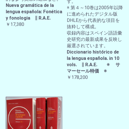
す。
Nueva gramática de la
※ 第４～10巻は2005年以降
lengua española: Fonética
に進められたデジタル版
y fonologia ∥ R.A.E.
DHLEから代表的な項目を
￥17,380
抜粋して構成。
収録内容はスペイン語語彙
史研究の最新成果を反映し
厳選されています。
Diccionario histórico de
la lengua española. in 10
vols. ∥ R.A.E. ※ サ
マーセール特価 ※
￥178,200