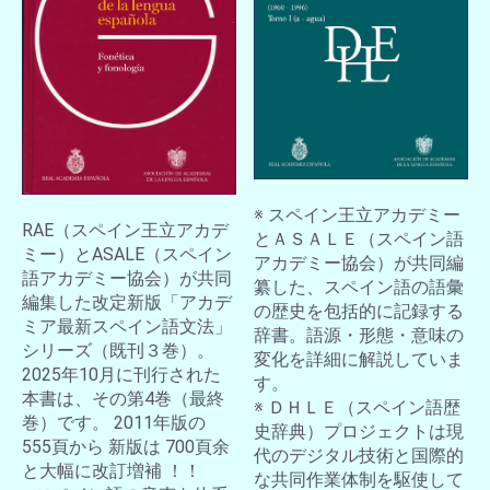
※ スペイン王立アカデミー
RAE（スペイン王立アカデ
とＡＳＡＬＥ（スペイン語
ミー）とASALE（スペイン
アカデミー協会）が共同編
語アカデミー協会）が共同
纂した、スペイン語の語彙
編集した改定新版「アカデ
の歴史を包括的に記録する
ミア最新スペイン語文法」
辞書。語源・形態・意味の
シリーズ（既刊３巻）。
変化を詳細に解説していま
2025年10月に刊行された
す。
本書は、その第4巻（最終
※ ＤＨＬＥ（スペイン語歴
巻）です。 2011年版の
史辞典）プロジェクトは現
555頁から 新版は 700頁余
代のデジタル技術と国際的
と大幅に改訂増補 ！！
な共同作業体制を駆使して