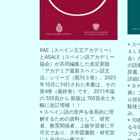
※ 
RAE（スペイン王立アカデミー）
ＡＬ
とASALE（スペイン語アカデミー
会）
協会）が共同編集した改定新版
の語
「アカデミア最新スペイン語文
辞書
法」シリーズ（既刊３巻）。2025
詳細
年10月に刊行された本書は、その
※ 
第4巻（最終巻）です。 2011年版
典）
の 555頁から 新版は 700頁余と大
ル技
幅に改訂増補 ！！
駆使
※ スペイン語の音声を体系的に理
み。
解するための資料として、研究
※ 
者、教育関係者、上級学習者に不
る今
可欠であり、大学図書館・研究室
プロ
にも必須の一冊です。