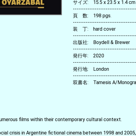
サイズ: 15.5 x 23.5 x 1.4 cm
----------------------------------
頁 数: 198 pgs.
----------------------------------
装 丁: hard cover
----------------------------------
出版社: Boydell & Brewer
----------------------------------
発行年: 2020
----------------------------------
発行地: London
----------------------------------
双書名: Tamesis A/Monografi
umerous films within their contemporary cultural context.
cial crisis in Argentine fictional cinema between 1998 and 2005