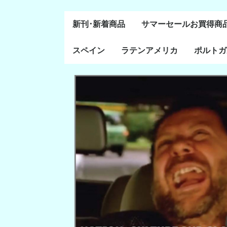
新刊･新着商品
サマーセールお買得商
スペイン
ラテンアメリカ
ポルトガ
通史・全般
８～１５世紀
１６～１８世紀
１８世紀末～２０世紀
20世紀後半以降
ラテン・アメリカ全般
メキシコ研究
中米・カリブ研究
キューバ研究
南米諸国
ペルー研究
チリ研究
アルゼンチン研究
ポルトガ
ブラジル
前半