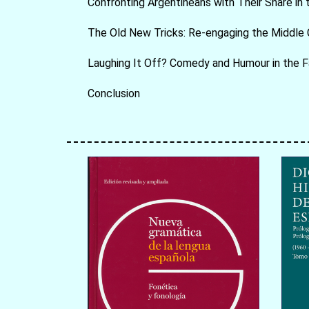
Confronting Argentineans with Their Share in t
The Old New Tricks: Re-engaging the Middle 
Laughing It Off? Comedy and Humour in the Fa
Conclusion