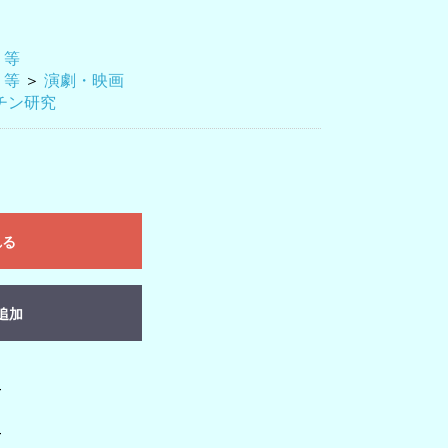
 等
 等
＞
演劇・映画
チン研究
れる
追加
-
-