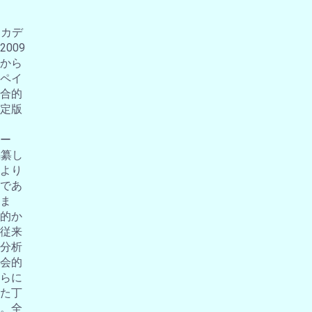
アカデ
009
から
ペイ
合的
定版
ー
編纂し
より
であ
ま
的か
従来
分析
会的
らに
た丁
。全