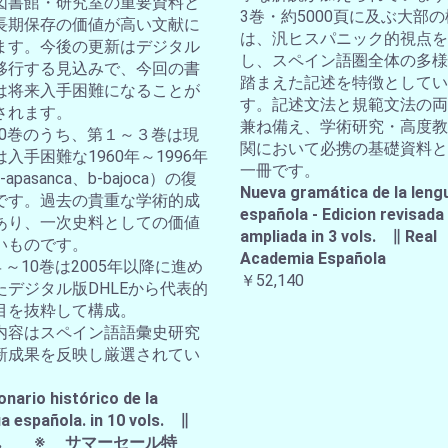
図書館・研究室の重要資料と
3巻・約5000頁に及ぶ大部
長期保存の価値が高い文献に
は、汎ヒスパニック的視点を
ます。今後の更新はデジタル
し、スペイン語圏全体の多様
移行する見込みで、今回の書
踏まえた記述を特徴としてい
は将来入手困難になることが
す。記述文法と規範文法の両
されます。
兼ね備え、学術研究・高度教
全10巻のうち、第１～３巻は現
関において必携の基礎資料と
入手困難な1960年～1996年
一冊です。
apasanca、b-bajoca）の復
Nueva gramática de la leng
です。過去の貴重な学術的成
española - Edicion revisada
あり、一次史料としての価値
ampliada in 3 vols. ∥ Real
いものです。
Academia Española
４～10巻は2005年以降に進め
￥52,140
たデジタル版DHLEから代表的
目を抜粋して構成。
内容はスペイン語語彙史研究
新成果を反映し厳選されてい
。
onario histórico de la
a española. in 10 vols. ∥
A.E. ※ サマーセール特