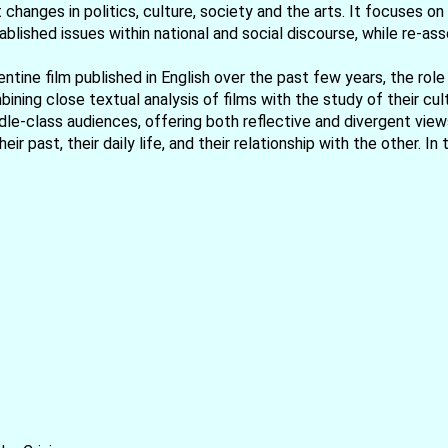
 changes in politics, culture, society and the arts. It focuses o
ished issues within national and social discourse, while re-asses
ntine film published in English over the past few years, the rol
ining close textual analysis of films with the study of their cult
e-class audiences, offering both reflective and divergent views 
eir past, their daily life, and their relationship with the other. 
お買い物を続ける
カートへ進む