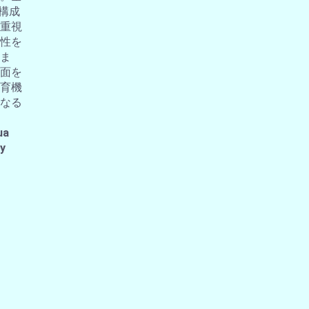
の構成
重視
性を
ま
面を
育機
なる
ua
 y