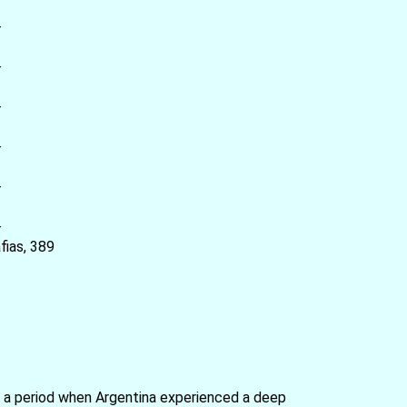
-
-
-
-
-
-
as, 389
, a period when Argentina experienced a deep