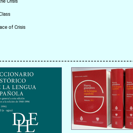
he Crisis
Class
ce of Crisis