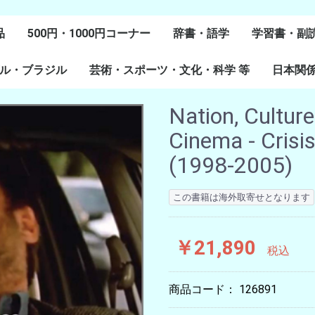
品
500円・1000円コーナー
辞書・語学
学習書・副
ル・ブラジル
芸術・スポーツ・文化・科学 等
スペイン語
ポルトガル語
Lenguas Ibericas
Lenguas Indigenas
スペインの教科書
その他
学習教材
副読本教材
絵本・児童
日本関
ル研究
研究
美術
音楽・舞踊
スポーツ
演劇・映画
料理・食文化
マンガ・コミック
その他
Nation, Culture
Cinema - Crisi
(1998-2005) ∥
この書籍は海外取寄せとなります
￥21,890
税込
商品コード：
126891