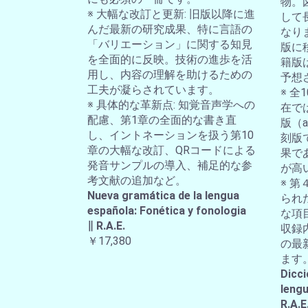
物。
※ 大幅な改訂と更新: 旧版以降に進
して
んだ最新の研究成果、特に言語の
なり
「バリエーション」に関する知見
版に
を全面的に反映。技術の進歩を活
籍版
用し、内容の理解を助けるための
予想
工夫が凝らされています。
※ 
※ 具体的な革新点: 知覚音声学への
在では
配慮、第1章の全面的な書き直
版（a-
し、イントネーションを扱う第10
刻版
章の大幅な改訂、QRコードによる
果で
発音サンプルの導入、補足的な参
が高
考文献の追加など。
※ 第
Nueva gramática de la lengua
られ
española: Fonética y fonologia
な項
∥ R.A.E.
収録
￥17,380
の最
ます
Dicci
lengu
R.