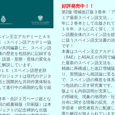
好評発売中！！
第2版 増補改訂版３巻本 「
ミア最新スペイン語文法」。2
年に２巻本として出版されて
１６年、さらに広く深く、ス
ン語圏全体のスペイン語を総
スペイン王立アカデミーとＡＳ
に扱うスペイン語文法書の決
Ｅ（スペイン語アカデミー協
です！
が共同編纂した、スペイン語
本書はスペイン王立アカデミ
彙の歴史を包括的に記録する
（RAE）とASALE が共同で
。語源・形態・意味の変化を
た最新のスペイン語文法を、
に解説しています。
精緻に再構成した改訂増補版
ＤＨＬＥ（スペイン語歴史辞
り、形態論から統語論に至る
プロジェクトは現代のデジタ
で、スペイン語の構造を体系
術と国際的な共同作業体制を
つ包括的に示す研究書です。
して進行中の画期的な取り組
版よりも内容説明が充実し、
の明確化、現象の地理的・社
10巻本・合計２万ページ超とな
分布に関する情報の拡充、さ
回の紙書籍版（印刷版）は本
学習者・研究者双方に配慮し
ジェクトの記念碑的な出版
寧な解説が加えられています