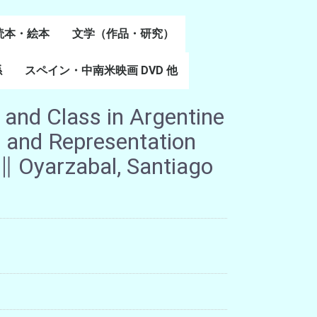
読本・絵本
文学（作品・研究）
書
係
スペイン・中南米映画 DVD 他
スペイン語文学
ポルトガル語文学
カタルーニャ文学
バスク文学
その他
 and Class in Argentine
s and Representation
 Oyarzabal, Santiago