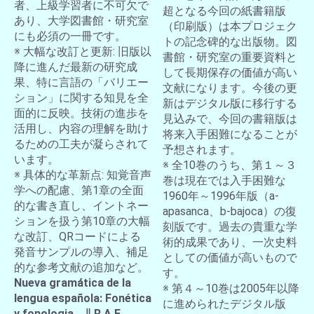
者、上級学習者に不可欠で
超となる今回の紙書籍版
あり、大学図書館・研究室
（印刷版）は本プロジェク
にも必須の一冊です。
トの記念碑的な出版物。図
※ 大幅な改訂と更新: 旧版以
書館・研究室の重要資料と
降に進んだ最新の研究成
して長期保存の価値が高い
果、特に言語の「バリエー
文献になります。今後の更
ション」に関する知見を全
新はデジタル版に移行する
面的に反映。技術の進歩を
見込みで、今回の書籍版は
活用し、内容の理解を助け
将来入手困難になることが
るための工夫が凝らされて
予想されます。
います。
※ 全10巻のうち、第１～３
※ 具体的な革新点: 知覚音声
巻は現在では入手困難な
学への配慮、第1章の全面
1960年～1996年版（a-
的な書き直し、イントネー
apasanca、b-bajoca）の復
ションを扱う第10章の大幅
刻版です。過去の貴重な学
な改訂、QRコードによる
術的成果であり、一次史料
発音サンプルの導入、補足
としての価値が高いもので
的な参考文献の追加など。
す。
Nueva gramática de la
※ 第４～10巻は2005年以降
lengua española: Fonética
に進められたデジタル版
y fonologia ∥ R.A.E.