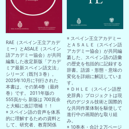
お買い物を続ける
カートへ進む
※ スペイン王立アカデミー
RAE（スペイン王立アカデ
とＡＳＡＬＥ（スペイン語
ミー）とASALE（スペイン
アカデミー協会）が共同編
語アカデミー協会）が共同
纂した、スペイン語の語彙
編集した改定新版「アカデ
の歴史を包括的に記録する
ミア最新スペイン語文法」
辞書。語源・形態・意味の
シリーズ（既刊３巻）。
変化を詳細に解説していま
2025年10月に刊行された
す。
本書は、その第4巻（最終
※ ＤＨＬＥ（スペイン語歴
巻）です。 2011年版の
史辞典）プロジェクトは現
555頁から 新版は 700頁余
代のデジタル技術と国際的
と大幅に改訂増補 ！！
な共同作業体制を駆使して
※ スペイン語の音声を体系
進行中の画期的な取り組
的に理解するための資料と
み。
して、研究者、教育関係
※ 10巻本・合計２万ページ