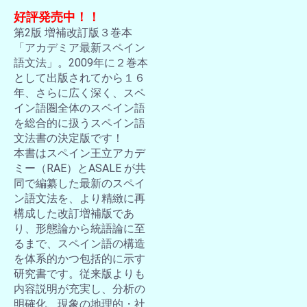
好評発売中！！
第2版 増補改訂版３巻本
「アカデミア最新スペイン
語文法」。2009年に２巻本
として出版されてから１６
年、さらに広く深く、スペ
イン語圏全体のスペイン語
を総合的に扱うスペイン語
文法書の決定版です！
本書はスペイン王立アカデ
ミー（RAE）とASALE が共
同で編纂した最新のスペイ
ン語文法を、より精緻に再
構成した改訂増補版であ
り、形態論から統語論に至
るまで、スペイン語の構造
を体系的かつ包括的に示す
研究書です。従来版よりも
内容説明が充実し、分析の
明確化、現象の地理的・社