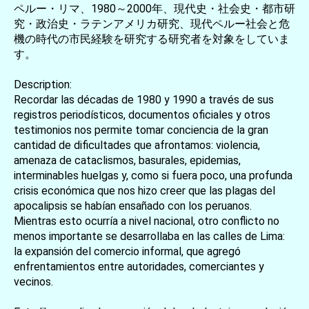
ペルー・リマ、1980～2000年、現代史・社会史・都市研
究・政治史・ラテンアメリカ研究、現代ペルー社会と危
機の時代の市民経験を研究する研究者を対象をしていま
す。
Description:
Recordar las décadas de 1980 y 1990 a través de sus
registros periodísticos, documentos oficiales y otros
testimonios nos permite tomar conciencia de la gran
cantidad de dificultades que afrontamos: violencia,
amenaza de cataclismos, basurales, epidemias,
interminables huelgas y, como si fuera poco, una profunda
crisis económica que nos hizo creer que las plagas del
apocalipsis se habían ensañado con los peruanos.
Mientras esto ocurría a nivel nacional, otro conflicto no
menos importante se desarrollaba en las calles de Lima:
la expansión del comercio informal, que agregó
enfrentamientos entre autoridades, comerciantes y
vecinos.