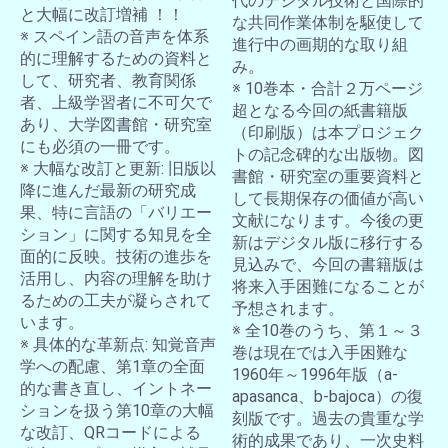
代のデジタル技術と国際的
と大幅に改訂増補 ！！
な共同作業体制を駆使して
※ スペイン語の音声を体系
進行中の画期的な取り組
的に理解するための資料と
み。
して、研究者、教育関係
※ 10巻本・合計２万ページ
者、上級学習者に不可欠で
超となる今回の紙書籍版
あり、大学図書館・研究室
（印刷版）は本プロジェク
にも必須の一冊です。
トの記念碑的な出版物。図
※ 大幅な改訂と更新: 旧版以
書館・研究室の重要資料と
降に進んだ最新の研究成
して長期保存の価値が高い
果、特に言語の「バリエー
文献になります。今後の更
ション」に関する知見を全
新はデジタル版に移行する
面的に反映。技術の進歩を
見込みで、今回の書籍版は
活用し、内容の理解を助け
将来入手困難になることが
るための工夫が凝らされて
予想されます。
います。
※ 全10巻のうち、第１～３
※ 具体的な革新点: 知覚音声
巻は現在では入手困難な
学への配慮、第1章の全面
1960年～1996年版（a-
的な書き直し、イントネー
apasanca、b-bajoca）の復
ションを扱う第10章の大幅
刻版です。過去の貴重な学
な改訂、QRコードによる
術的成果であり、一次史料