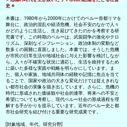
史 ※
本書は、1980年から2000年にかけてのペルー首都リマを
舞台に、政治的混乱や経済危機、社会不安のなかで人々
がどのように生活し、生き延びてきたのかを考察する研
究書です。この時期のペルーは、武装闘争の激化やテロ
リズム、深刻なインフレーション、政治体制の変動など
数多くの困難に直面しました。本書では、そうした危機
が市民の日常生活や地域社会に与えた影響を検討しなが
ら、人々が不確実な状況に適応し、生活を維持するため
に築いた多様な実践や戦略を明らかにしています。ま
た、個人や家族、地域共同体の経験や記憶に焦点を当て
ることで、国家や政治の大きな変化だけでは捉えきれな
い都市社会の実像を描き出しています。さらに、危機の
時代に形成された価値観や社会的連帯、将来への不安と
希望についても考察し、現代ペルー社会の形成過程を理
解する手がかりを提示しています。近年のペルー史と都
市社会研究を結び付ける重要な研究成果です。
[対象地域、年代、研究分野]