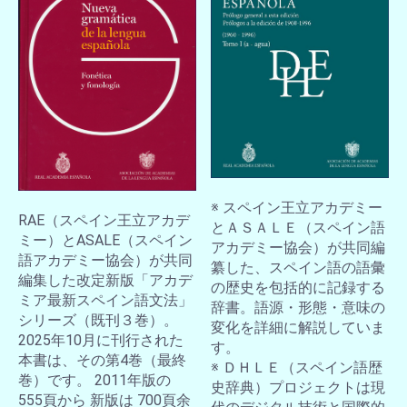
※ スペイン王立アカデミー
RAE（スペイン王立アカデ
とＡＳＡＬＥ（スペイン語
ミー）とASALE（スペイン
アカデミー協会）が共同編
語アカデミー協会）が共同
纂した、スペイン語の語彙
編集した改定新版「アカデ
の歴史を包括的に記録する
ミア最新スペイン語文法」
辞書。語源・形態・意味の
シリーズ（既刊３巻）。
変化を詳細に解説していま
2025年10月に刊行された
す。
本書は、その第4巻（最終
※ ＤＨＬＥ（スペイン語歴
巻）です。 2011年版の
史辞典）プロジェクトは現
555頁から 新版は 700頁余