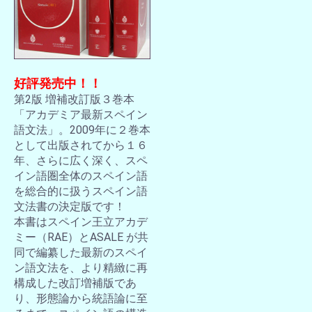
好評発売中！！
第2版 増補改訂版３巻本
「アカデミア最新スペイン
語文法」。2009年に２巻本
として出版されてから１６
年、さらに広く深く、スペ
イン語圏全体のスペイン語
を総合的に扱うスペイン語
文法書の決定版です！
本書はスペイン王立アカデ
ミー（RAE）とASALE が共
同で編纂した最新のスペイ
ン語文法を、より精緻に再
構成した改訂増補版であ
り、形態論から統語論に至