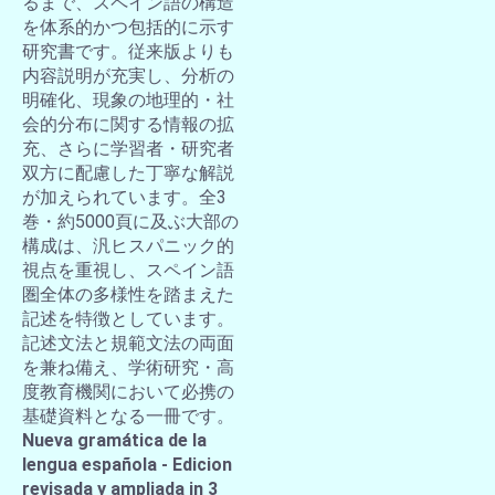
るまで、スペイン語の構造
を体系的かつ包括的に示す
研究書です。従来版よりも
内容説明が充実し、分析の
明確化、現象の地理的・社
会的分布に関する情報の拡
充、さらに学習者・研究者
双方に配慮した丁寧な解説
が加えられています。全3
巻・約5000頁に及ぶ大部の
構成は、汎ヒスパニック的
視点を重視し、スペイン語
圏全体の多様性を踏まえた
記述を特徴としています。
記述文法と規範文法の両面
を兼ね備え、学術研究・高
度教育機関において必携の
基礎資料となる一冊です。
Nueva gramática de la
lengua española - Edicion
revisada y ampliada in 3