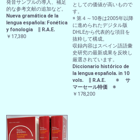
発音サンプルの導入、補足
としての価値が高いもので
的な参考文献の追加など。
す。
Nueva gramática de la
※ 第４～10巻は2005年以降
lengua española: Fonética
に進められたデジタル版
y fonologia ∥ R.A.E.
DHLEから代表的な項目を
￥17,380
抜粋して構成。
収録内容はスペイン語語彙
史研究の最新成果を反映し
厳選されています。
Diccionario histórico de
la lengua española. in 10
vols. ∥ R.A.E. ※ サ
マーセール特価 ※
￥178,200