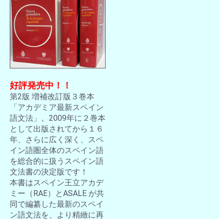
好評発売中！！
第2版 増補改訂版３巻本
「アカデミア最新スペイン
語文法」。2009年に２巻本
として出版されてから１６
年、さらに広く深く、スペ
イン語圏全体のスペイン語
を総合的に扱うスペイン語
文法書の決定版です！
本書はスペイン王立アカデ
ミー（RAE）とASALE が共
同で編纂した最新のスペイ
ン語文法を、より精緻に再