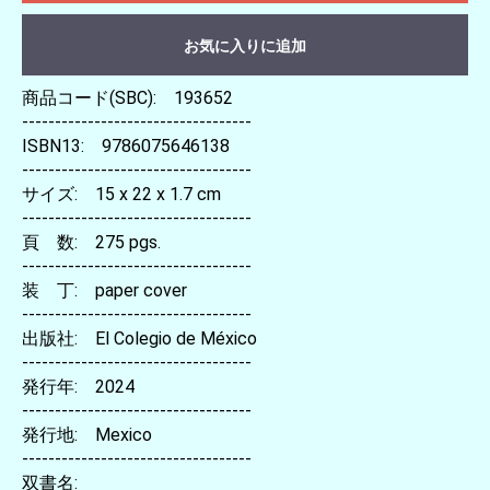
お気に入りに追加
商品コード(SBC): 193652
-----------------------------------
ISBN13: 9786075646138
-----------------------------------
サイズ: 15 x 22 x 1.7 cm
-----------------------------------
頁 数: 275 pgs.
-----------------------------------
装 丁: paper cover
-----------------------------------
出版社: El Colegio de México
-----------------------------------
発行年: 2024
-----------------------------------
発行地: Mexico
-----------------------------------
双書名: