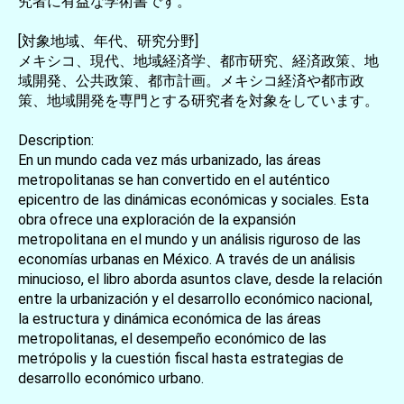
究者に有益な学術書です。
[対象地域、年代、研究分野]
メキシコ、現代、地域経済学、都市研究、経済政策、地
域開発、公共政策、都市計画。メキシコ経済や都市政
策、地域開発を専門とする研究者を対象をしています。
Description:
En un mundo cada vez más urbanizado, las áreas
metropolitanas se han convertido en el auténtico
epicentro de las dinámicas económicas y sociales. Esta
obra ofrece una exploración de la expansión
metropolitana en el mundo y un análisis riguroso de las
economías urbanas en México. A través de un análisis
minucioso, el libro aborda asuntos clave, desde la relación
entre la urbanización y el desarrollo económico nacional,
la estructura y dinámica económica de las áreas
metropolitanas, el desempeño económico de las
metrópolis y la cuestión fiscal hasta estrategias de
desarrollo económico urbano.