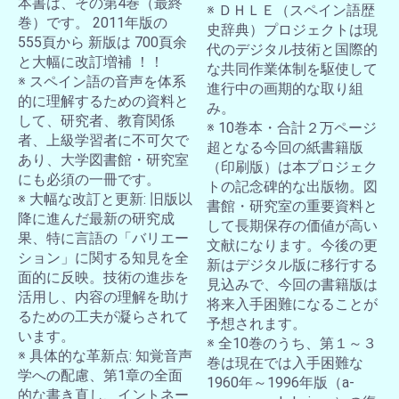
本書は、その第4巻（最終
※ ＤＨＬＥ（スペイン語歴
巻）です。 2011年版の
史辞典）プロジェクトは現
555頁から 新版は 700頁余
代のデジタル技術と国際的
と大幅に改訂増補 ！！
な共同作業体制を駆使して
※ スペイン語の音声を体系
進行中の画期的な取り組
的に理解するための資料と
み。
して、研究者、教育関係
※ 10巻本・合計２万ページ
者、上級学習者に不可欠で
超となる今回の紙書籍版
あり、大学図書館・研究室
（印刷版）は本プロジェク
にも必須の一冊です。
トの記念碑的な出版物。図
※ 大幅な改訂と更新: 旧版以
書館・研究室の重要資料と
降に進んだ最新の研究成
して長期保存の価値が高い
果、特に言語の「バリエー
文献になります。今後の更
ション」に関する知見を全
新はデジタル版に移行する
面的に反映。技術の進歩を
見込みで、今回の書籍版は
活用し、内容の理解を助け
将来入手困難になることが
るための工夫が凝らされて
予想されます。
います。
※ 全10巻のうち、第１～３
※ 具体的な革新点: 知覚音声
巻は現在では入手困難な
学への配慮、第1章の全面
1960年～1996年版（a-
的な書き直し、イントネー