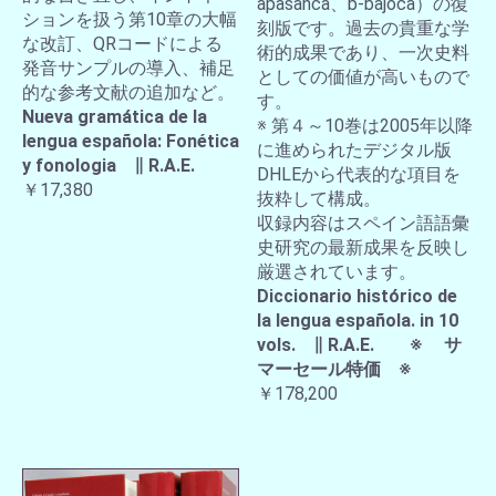
apasanca、b-bajoca）の復
ションを扱う第10章の大幅
刻版です。過去の貴重な学
な改訂、QRコードによる
術的成果であり、一次史料
発音サンプルの導入、補足
としての価値が高いもので
的な参考文献の追加など。
す。
Nueva gramática de la
※ 第４～10巻は2005年以降
lengua española: Fonética
に進められたデジタル版
y fonologia ∥ R.A.E.
DHLEから代表的な項目を
￥17,380
抜粋して構成。
収録内容はスペイン語語彙
史研究の最新成果を反映し
厳選されています。
Diccionario histórico de
la lengua española. in 10
vols. ∥ R.A.E. ※ サ
マーセール特価 ※
￥178,200