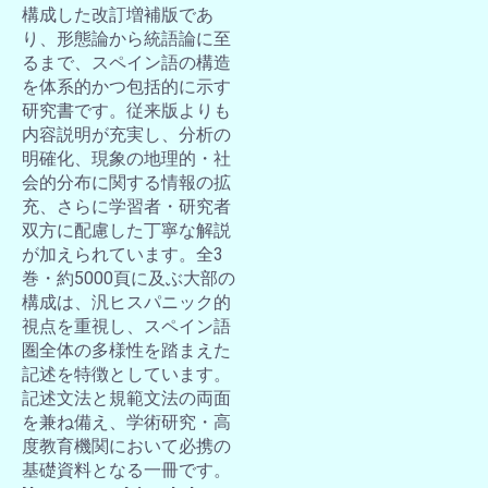
構成した改訂増補版であ
り、形態論から統語論に至
るまで、スペイン語の構造
を体系的かつ包括的に示す
研究書です。従来版よりも
内容説明が充実し、分析の
明確化、現象の地理的・社
会的分布に関する情報の拡
充、さらに学習者・研究者
双方に配慮した丁寧な解説
が加えられています。全3
巻・約5000頁に及ぶ大部の
構成は、汎ヒスパニック的
視点を重視し、スペイン語
圏全体の多様性を踏まえた
記述を特徴としています。
記述文法と規範文法の両面
を兼ね備え、学術研究・高
度教育機関において必携の
基礎資料となる一冊です。