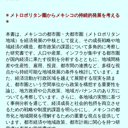
※ メトロポリタン圏からメキシコの持続的発展を考える
※
本書は、メキシコの都市圏・大都市圏（メトロポリタン
地域）を経済発展の中核として捉え、その成長戦略や地
域経済の構造、都市政策の課題について多角的に考察し
た研究書です。人口や産業、インフラが集中する都市圏
が国内経済に果たす役割を分析するとともに、地域間格
差や生産性、雇用、投資、都市間の連携など、多様な視
点から持続可能な地域発展の条件を検討しています。ま
た、経済活動が行政区域を越えて展開する現実を踏ま
え、都市圏という空間単位から政策を構想する重要性を
論じ、地方政府や公共政策、地域ガバナンスのあり方に
ついても考察しています。さらに、各地域の実態に基づ
く事例分析を通じて、経済成長と社会的包摂を両立させ
るための戦略や制度的課題を明らかにし、メキシコの都
市化と地域開発を理解するための重要な視点を提供して
います。都市経済や地域政策、都市計画に関心を持つ研