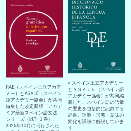
※ スペイン王立アカデミー
RAE（スペイン王立アカデ
とＡＳＡＬＥ（スペイン語
ミー）とASALE（スペイン
アカデミー協会）が共同編
語アカデミー協会）が共同
纂した、スペイン語の語彙
編集した改定新版「アカデ
の歴史を包括的に記録する
ミア最新スペイン語文法」
辞書。語源・形態・意味の
シリーズ（既刊３巻）。
変化を詳細に解説していま
2025年10月に刊行された
す。