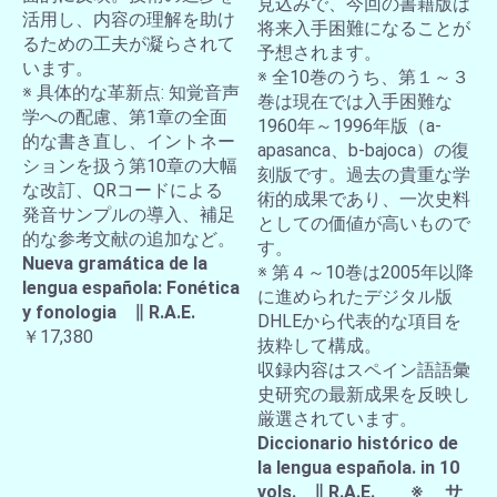
見込みで、今回の書籍版は
活用し、内容の理解を助け
将来入手困難になることが
るための工夫が凝らされて
予想されます。
います。
※ 全10巻のうち、第１～３
※ 具体的な革新点: 知覚音声
巻は現在では入手困難な
学への配慮、第1章の全面
1960年～1996年版（a-
的な書き直し、イントネー
apasanca、b-bajoca）の復
ションを扱う第10章の大幅
刻版です。過去の貴重な学
な改訂、QRコードによる
術的成果であり、一次史料
発音サンプルの導入、補足
としての価値が高いもので
的な参考文献の追加など。
す。
Nueva gramática de la
※ 第４～10巻は2005年以降
lengua española: Fonética
に進められたデジタル版
y fonologia ∥ R.A.E.
DHLEから代表的な項目を
￥17,380
抜粋して構成。
収録内容はスペイン語語彙
史研究の最新成果を反映し
厳選されています。
Diccionario histórico de
la lengua española. in 10
vols. ∥ R.A.E. ※ サ