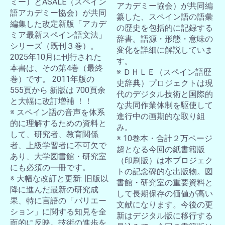
ミー）とASALE（スペイン
アカデミー協会）が共同編
語アカデミー協会）が共同
纂した、スペイン語の語彙
編集した改定新版「アカデ
の歴史を包括的に記録する
ミア最新スペイン語文法」
辞書。語源・形態・意味の
シリーズ（既刊３巻）。
変化を詳細に解説していま
2025年10月に刊行された
す。
本書は、その第4巻（最終
※ ＤＨＬＥ（スペイン語歴
巻）です。 2011年版の
史辞典）プロジェクトは現
555頁から 新版は 700頁余
代のデジタル技術と国際的
と大幅に改訂増補 ！！
な共同作業体制を駆使して
※ スペイン語の音声を体系
進行中の画期的な取り組
的に理解するための資料と
み。
して、研究者、教育関係
※ 10巻本・合計２万ページ
者、上級学習者に不可欠で
超となる今回の紙書籍版
あり、大学図書館・研究室
（印刷版）は本プロジェク
にも必須の一冊です。
トの記念碑的な出版物。図
※ 大幅な改訂と更新: 旧版以
書館・研究室の重要資料と
降に進んだ最新の研究成
して長期保存の価値が高い
果、特に言語の「バリエー
文献になります。今後の更
ション」に関する知見を全
新はデジタル版に移行する
面的に反映。技術の進歩を