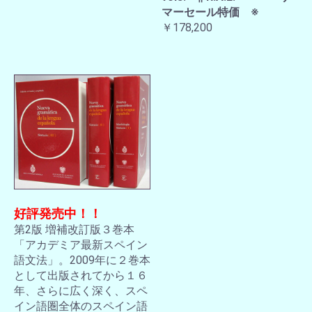
マーセール特価 ※
￥178,200
好評発売中！！
第2版 増補改訂版３巻本
「アカデミア最新スペイン
語文法」。2009年に２巻本
として出版されてから１６
年、さらに広く深く、スペ
イン語圏全体のスペイン語