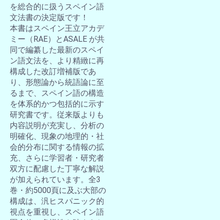
を総合的に扱うスペイン語
文法書の決定版です！
本書はスペイン王立アカデ
ミー（RAE）とASALE が共
同で編纂した最新のスペイ
ン語文法を、より精緻に再
構成した改訂増補版であ
り、形態論から統語論に至
るまで、スペイン語の構造
を体系的かつ包括的に示す
研究書です。従来版よりも
内容説明が充実し、分析の
明確化、現象の地理的・社
会的分布に関する情報の拡
充、さらに学習者・研究者
双方に配慮した丁寧な解説
が加えられています。全3
巻・約5000頁に及ぶ大部の
構成は、汎ヒスパニック的
視点を重視し、スペイン語