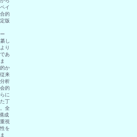
から
ペイ
合的
定版
ー
編纂し
より
であ
ま
的か
従来
分析
会的
らに
た丁
。全
の構成
重視
性を
ま