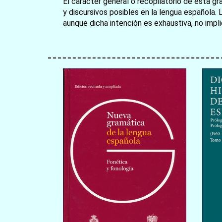
El carácter general o recopilatorio de esta gr
y discursivos posibles en la lengua española. 
aunque dicha intención es exhaustiva, no impl