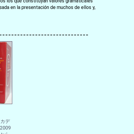
ados los que constituyan valores gramaticales
basada en la presentación de muchos de ellos y,
アカデ
009