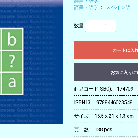
辞書・語学
辞書・語学
＞
スペイン語
数量
カートに入
お気に入りに
商品コード(SBC): 174709
----------------------------------
ISBN13: 9788446023548
----------------------------------
サイズ: 15.5 x 21 x 1.3 cm
----------------------------------
頁 数: 188 pgs.
----------------------------------