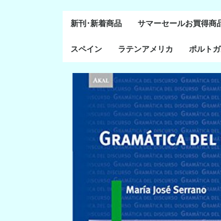
新刊･新着商品
サマーセールお買得商
スペイン
ラテンアメリカ
ポルトガ
通史・全般
８～１５世紀
１６～１８世紀
１８世紀末～２０世紀
20世紀後半以降
ラテン・アメリカ全般
メキシコ研究
中米・カリブ研究
キューバ研究
南米諸国
ペルー研究
チリ研究
アルゼンチン研究
ポルトガ
ブラジル
前半