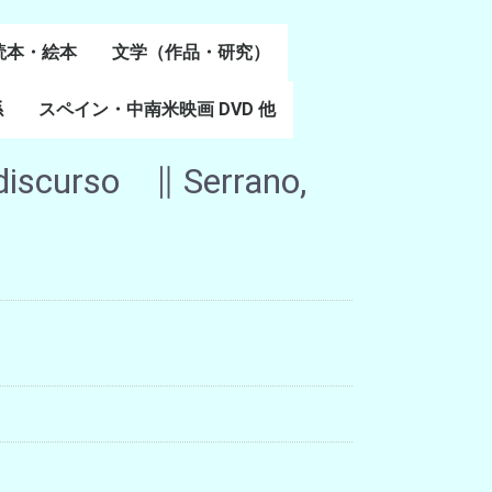
読本・絵本
文学（作品・研究）
書
係
スペイン・中南米映画 DVD 他
スペイン語文学
ポルトガル語文学
カタルーニャ文学
バスク文学
その他
discurso ∥ Serrano,