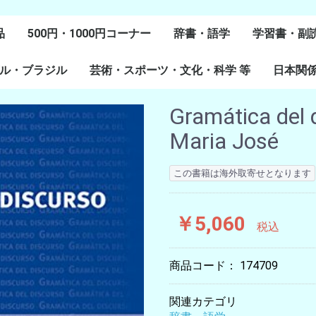
品
500円・1000円コーナー
辞書・語学
学習書・副
ル・ブラジル
芸術・スポーツ・文化・科学 等
スペイン語
ポルトガル語
Lenguas Ibericas
Lenguas Indigenas
スペインの教科書
その他
学習教材
副読本教材
絵本・児童
日本関
ル研究
研究
美術
音楽・舞踊
スポーツ
演劇・映画
料理・食文化
マンガ・コミック
その他
Gramática del 
Maria José
この書籍は海外取寄せとなります
￥5,060
税込
商品コード：
174709
関連カテゴリ