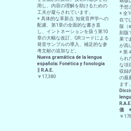
籍版
用し、内容の理解を助けるための
予想
工夫が凝らされています。
※ 
※ 具体的な革新点: 知覚音声学への
在では
配慮、第1章の全面的な書き直
版（a-
し、イントネーションを扱う第10
刻版
章の大幅な改訂、QRコードによる
果で
発音サンプルの導入、補足的な参
が高
考文献の追加など。
※ 第
Nueva gramática de la lengua
られ
española: Fonética y fonologia
な項
∥ R.A.E.
収録
￥17,380
の最
ます
Dicci
lengu
R.
価 
￥178