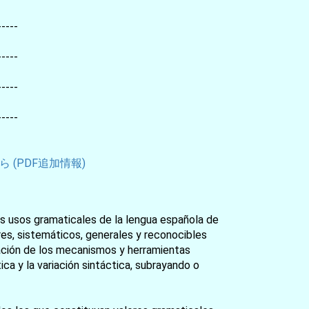
-----
-----
-----
-----
 (PDF追加情報)
 los usos gramaticales de la lengua española de
res, sistemáticos, generales y reconocibles
gración de los mecanismos y herramientas
tica y la variación sintáctica, subrayando o