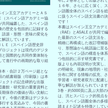
年に２巻本として出版されて
１６年、さらに広く深く、ス
ン語圏全体のスペイン語を総
スペイン王立アカデミーとＡＳ
に扱うスペイン語文法書の決
Ｅ（スペイン語アカデミー協
です！
が共同編纂した、スペイン語
本書はスペイン王立アカデミ
彙の歴史を包括的に記録する
（RAE）とASALE が共同で
。語源・形態・意味の変化を
た最新のスペイン語文法を、
に解説しています。
精緻に再構成した改訂増補版
ＤＨＬＥ（スペイン語歴史辞
り、形態論から統語論に至る
プロジェクトは現代のデジタ
で、スペイン語の構造を体系
術と国際的な共同作業体制を
つ包括的に示す研究書です。
して進行中の画期的な取り組
版よりも内容説明が充実し、
の明確化、現象の地理的・社
10巻本・合計２万ページ超とな
分布に関する情報の拡充、さ
回の紙書籍版（印刷版）は本
学習者・研究者双方に配慮し
ジェクトの記念碑的な出版
寧な解説が加えられています
図書館・研究室の重要資料と
3巻・約5000頁に及ぶ大部
長期保存の価値が高い文献に
は、汎ヒスパニック的視点を
ます。今後の更新はデジタル
し、スペイン語圏全体の多様
移行する見込みで、今回の書
踏まえた記述を特徴としてい