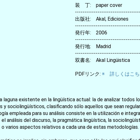
装 丁: paper cover
----------------------------------
出版社: Akal, Ediciones
----------------------------------
発行年: 2006
----------------------------------
発行地: Madrid
----------------------------------
双書名: Akal Lingüistica
PDFリンク:
※ 詳しくはこちら
a laguna existente en la lingüística actual: la de analizar todos
s y sociolingüísticos, clasificando sólo aquellos que sean regula
gía empleada para su análisis consiste en la utilización e inte
l análisis del discurso, la pragmática lingüística, la sociolingüís
o varios aspectos relativos a cada una de estas metodologías.