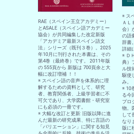
※ 
RAE（スペイン王立アカデミー）
ＡＬ
とASALE（スペイン語アカデミー
会）
協会）が共同編集した改定新版
の語
「アカデミア最新スペイン語文
辞書
法」シリーズ（既刊３巻）。2025
詳細
年10月に刊行された本書は、その
※ 
第4巻（最終巻）です。 2011年版
典）
の 555頁から 新版は 700頁余と大
ル技
幅に改訂増補 ！！
駆使
※ スペイン語の音声を体系的に理
み。
解するための資料として、研究
※ 
者、教育関係者、上級学習者に不
る今
可欠であり、大学図書館・研究室
プロ
にも必須の一冊です。
物。
※ 大幅な改訂と更新: 旧版以降に進
して
んだ最新の研究成果、特に言語の
なり
「バリエーション」に関する知見
版に
を全面的に反映。技術の進歩を活