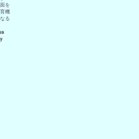
面を
育機
なる
ua
 y