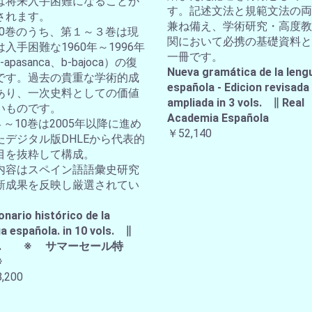
は将来入手困難になることが
す。記述文法と規範文法の両
されます。
兼ね備え、学術研究・高度教
全10巻のうち、第１～３巻は現
関において必携の基礎資料と
入手困難な1960年～1996年
一冊です。
apasanca、b-bajoca）の復
Nueva gramática de la leng
です。過去の貴重な学術的成
española - Edicion revisada
あり、一次史料としての価値
ampliada in 3 vols. ∥ Real
いものです。
Academia Española
４～10巻は2005年以降に進め
￥52,140
たデジタル版DHLEから代表的
目を抜粋して構成。
内容はスペイン語語彙史研究
新成果を反映し厳選されてい
。
onario histórico de la
a española. in 10 vols. ∥
A.E. ※ サマーセール特
※
,200