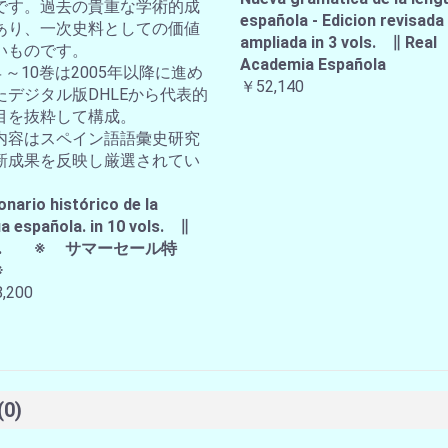
です。過去の貴重な学術的成
española - Edicion revisada
あり、一次史料としての価値
ampliada in 3 vols. ∥ Real
いものです。
Academia Española
４～10巻は2005年以降に進め
￥52,140
たデジタル版DHLEから代表的
目を抜粋して構成。
内容はスペイン語語彙史研究
新成果を反映し厳選されてい
。
onario histórico de la
a española. in 10 vols. ∥
A.E. ※ サマーセール特
※
,200
(0)