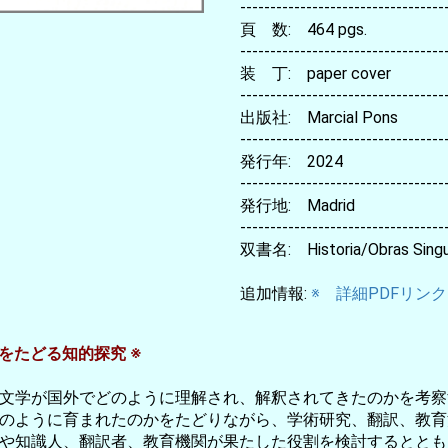
----------------------------------
頁 数: 464 pgs.
----------------------------------
装 丁: paper cover
----------------------------------
出版社: Marcial Pons
----------------------------------
発行年: 2024
----------------------------------
発行地: Madrid
----------------------------------
双書名: Historia/Obras Singu
追加情報:
※ 詳細PDFリンク
をたどる知的探究 ※
文学が国外でどのように理解され、解釈されてきたのかを考察
のように育まれたのかをたどりながら、学術研究、翻訳、教育
や知識人、翻訳者、教育機関が果たした役割を検討するととも