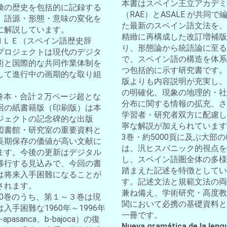
本書はスペイン王立アカデミ
彙の歴史を包括的に記録する
（RAE）とASALE が共同で
。語源・形態・意味の変化を
た最新のスペイン語文法を、
に解説しています。
精緻に再構成した改訂増補版
ＤＨＬＥ（スペイン語歴史辞
り、形態論から統語論に至る
プロジェクトは現代のデジタ
で、スペイン語の構造を体系
術と国際的な共同作業体制を
つ包括的に示す研究書です。
して進行中の画期的な取り組
版よりも内容説明が充実し、
の明確化、現象の地理的・社
10巻本・合計２万ページ超とな
分布に関する情報の拡充、さ
回の紙書籍版（印刷版）は本
学習者・研究者双方に配慮し
ジェクトの記念碑的な出版
寧な解説が加えられています
図書館・研究室の重要資料と
3巻・約5000頁に及ぶ大部
長期保存の価値が高い文献に
は、汎ヒスパニック的視点を
ます。今後の更新はデジタル
し、スペイン語圏全体の多様
移行する見込みで、今回の書
踏まえた記述を特徴としてい
は将来入手困難になることが
す。記述文法と規範文法の両
されます。
兼ね備え、学術研究・高度教
全10巻のうち、第１～３巻は現
関において必携の基礎資料と
入手困難な1960年～1996年
一冊です。
apasanca、b-bajoca）の復
Nueva gramática de la leng