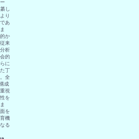
ー
編纂し
より
であ
ま
的か
従来
分析
会的
らに
た丁
。全
の構成
重視
性を
ま
面を
育機
なる
ua