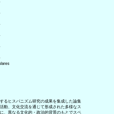
-
-
-
-
-
-
lares
するヒスパニズム研究の成果を集成した論集
活動、文化交流を通じて形成された多様なス
に、異なる文化的・政治的背景のもとでスペ