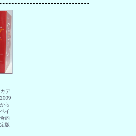
アカデ
009
から
ペイ
合的
定版