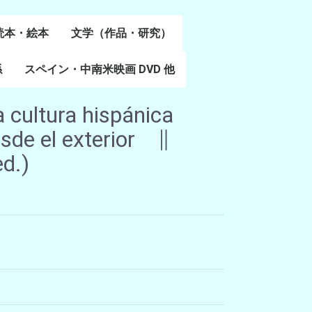
読本・絵本
文学（作品・研究）
書
係
スペイン・中南米映画 DVD 他
スペイン語文学
ポルトガル語文学
カタルーニャ文学
バスク文学
その他
 cultura hispánica
esde el exterior ∥
ed.)