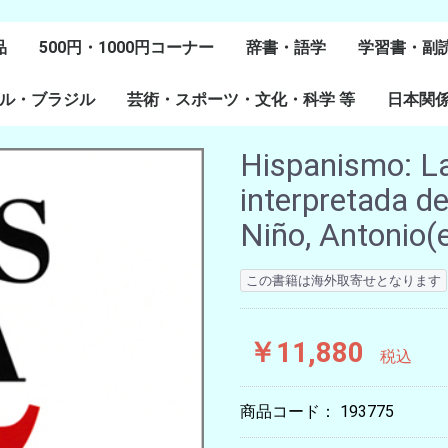
品
500円・1000円コーナー
辞書・語学
学習書・副
ル・ブラジル
芸術・スポーツ・文化・科学 等
スペイン語
ポルトガル語
Lenguas Ibericas
Lenguas Indigenas
スペインの教科書
その他
学習教材
副読本教材
絵本・児童
日本関
ル研究
研究
美術
音楽・舞踊
スポーツ
演劇・映画
料理・食文化
マンガ・コミック
その他
Hispanismo: La
interpretada d
Niño, Antonio(
この書籍は海外取寄せとなります
￥11,880
税込
商品コード：
193775