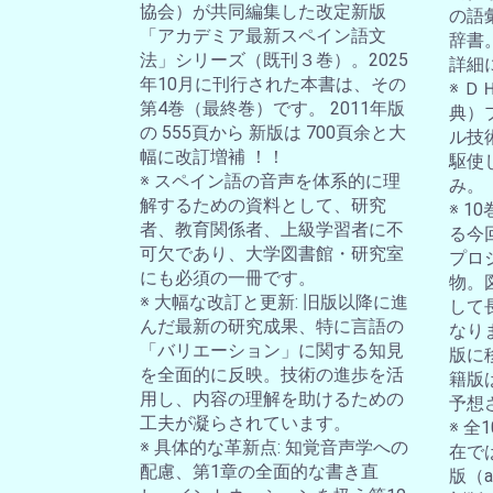
協会）が共同編集した改定新版
の語
「アカデミア最新スペイン語文
辞書
法」シリーズ（既刊３巻）。2025
詳細
年10月に刊行された本書は、その
※ 
第4巻（最終巻）です。 2011年版
典）
の 555頁から 新版は 700頁余と大
ル技
幅に改訂増補 ！！
駆使
※ スペイン語の音声を体系的に理
み。
解するための資料として、研究
※ 
者、教育関係者、上級学習者に不
る今
可欠であり、大学図書館・研究室
プロ
にも必須の一冊です。
物。
※ 大幅な改訂と更新: 旧版以降に進
して
んだ最新の研究成果、特に言語の
なり
「バリエーション」に関する知見
版に
を全面的に反映。技術の進歩を活
籍版
用し、内容の理解を助けるための
予想
工夫が凝らされています。
※ 
※ 具体的な革新点: 知覚音声学への
在では
配慮、第1章の全面的な書き直
版（a-