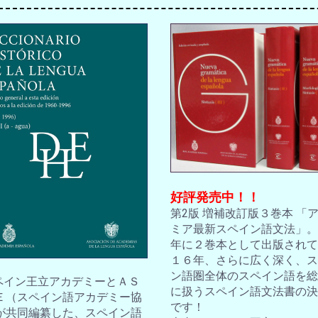
好評発売中！！
第2版 増補改訂版３巻本 「
ミア最新スペイン語文法」。2
年に２巻本として出版されて
１６年、さらに広く深く、ス
ン語圏全体のスペイン語を総
スペイン王立アカデミーとＡＳ
に扱うスペイン語文法書の決
Ｅ（スペイン語アカデミー協
です！
が共同編纂した、スペイン語