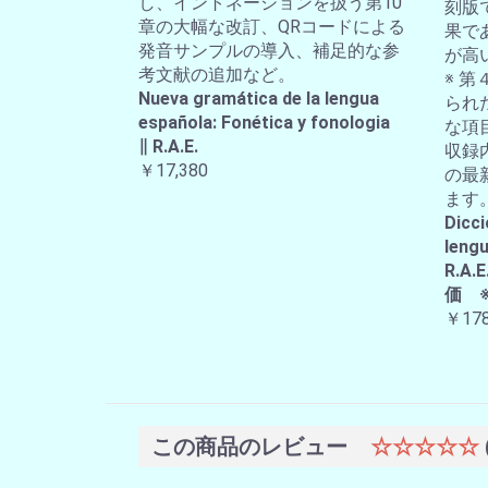
し、イントネーションを扱う第10
刻版
章の大幅な改訂、QRコードによる
果で
発音サンプルの導入、補足的な参
が高
考文献の追加など。
※ 第
Nueva gramática de la lengua
られ
española: Fonética y fonologia
な項
∥ R.A.E.
収録
￥17,380
の最
ます
Dicci
lengu
R.
価 
￥178
この商品のレビュー
☆☆☆☆☆