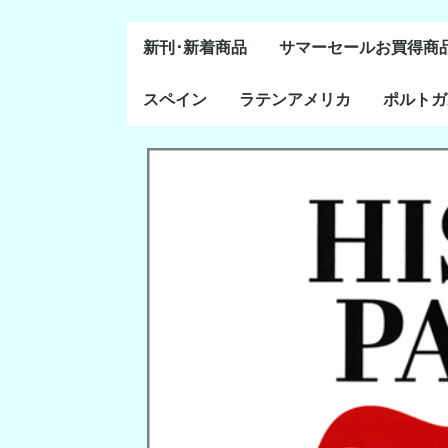
新刊･新着商品
サマーセールお買得商
スペイン
ラテンアメリカ
ポルトガ
通史・全般
８～１５世紀
１６～１８世紀
１８世紀末～２０世紀
20世紀後半以降
ラテン・アメリカ全般
メキシコ研究
中米・カリブ研究
キューバ研究
南米諸国
ペルー研究
チリ研究
アルゼンチン研究
ポルトガ
ブラジル
前半