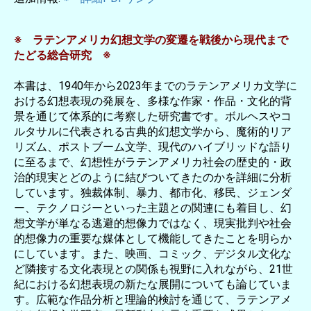
※ ラテンアメリカ幻想文学の変遷を戦後から現代まで
たどる総合研究 ※
本書は、1940年から2023年までのラテンアメリカ文学に
おける幻想表現の発展を、多様な作家・作品・文化的背
景を通じて体系的に考察した研究書です。ボルヘスやコ
ルタサルに代表される古典的幻想文学から、魔術的リア
リズム、ポストブーム文学、現代のハイブリッドな語り
に至るまで、幻想性がラテンアメリカ社会の歴史的・政
治的現実とどのように結びついてきたのかを詳細に分析
しています。独裁体制、暴力、都市化、移民、ジェンダ
ー、テクノロジーといった主題との関連にも着目し、幻
想文学が単なる逃避的想像力ではなく、現実批判や社会
的想像力の重要な媒体として機能してきたことを明らか
にしています。また、映画、コミック、デジタル文化な
ど隣接する文化表現との関係も視野に入れながら、21世
紀における幻想表現の新たな展開についても論じていま
す。広範な作品分析と理論的検討を通じて、ラテンアメ