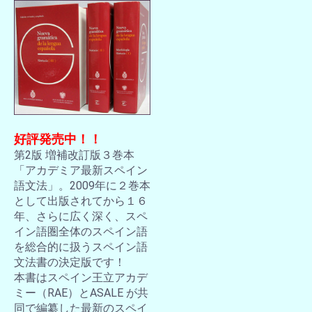
好評発売中！！
第2版 増補改訂版３巻本
「アカデミア最新スペイン
語文法」。2009年に２巻本
として出版されてから１６
年、さらに広く深く、スペ
イン語圏全体のスペイン語
を総合的に扱うスペイン語
文法書の決定版です！
本書はスペイン王立アカデ
ミー（RAE）とASALE が共
同で編纂した最新のスペイ