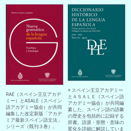
※ スペイン王立アカデミー
RAE（スペイン王立アカデ
とＡＳＡＬＥ（スペイン語
ミー）とASALE（スペイン
アカデミー協会）が共同編
語アカデミー協会）が共同
纂した、スペイン語の語彙
編集した改定新版「アカデ
の歴史を包括的に記録する
ミア最新スペイン語文法」
辞書。語源・形態・意味の
シリーズ（既刊３巻）。
変化を詳細に解説していま