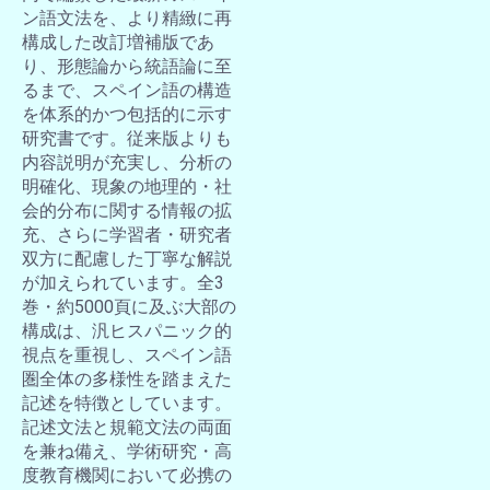
ン語文法を、より精緻に再
構成した改訂増補版であ
り、形態論から統語論に至
るまで、スペイン語の構造
を体系的かつ包括的に示す
研究書です。従来版よりも
内容説明が充実し、分析の
明確化、現象の地理的・社
会的分布に関する情報の拡
充、さらに学習者・研究者
双方に配慮した丁寧な解説
が加えられています。全3
巻・約5000頁に及ぶ大部の
構成は、汎ヒスパニック的
視点を重視し、スペイン語
圏全体の多様性を踏まえた
記述を特徴としています。
記述文法と規範文法の両面
を兼ね備え、学術研究・高
度教育機関において必携の