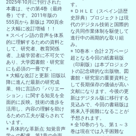
2025年10月に刊行された
す。
本書は、その第4巻（最終
※ ＤＨＬＥ（スペイン語歴
巻）です。 2011年版の
史辞典）プロジェクトは現
555頁から 新版は 700頁余
代のデジタル技術と国際的
と大幅に改訂増補 ！！
な共同作業体制を駆使して
※ スペイン語の音声を体系
進行中の画期的な取り組
的に理解するための資料と
み。
して、研究者、教育関係
※ 10巻本・合計２万ページ
者、上級学習者に不可欠で
超となる今回の紙書籍版
あり、大学図書館・研究室
（印刷版）は本プロジェク
にも必須の一冊です。
トの記念碑的な出版物。図
※ 大幅な改訂と更新: 旧版以
書館・研究室の重要資料と
降に進んだ最新の研究成
して長期保存の価値が高い
果、特に言語の「バリエー
文献になります。今後の更
ション」に関する知見を全
新はデジタル版に移行する
面的に反映。技術の進歩を
見込みで、今回の書籍版は
活用し、内容の理解を助け
将来入手困難になることが
るための工夫が凝らされて
予想されます。
います。
※ 全10巻のうち、第１～３
※ 具体的な革新点: 知覚音声
巻は現在では入手困難な
学への配慮、第1章の全面