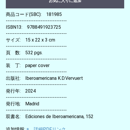
お気に入りに追加
商品コード(SBC): 181985
-----------------------------------
ISBN13: 9788491923725
-----------------------------------
サイズ: 15 x 22 x 3 cm
-----------------------------------
頁 数: 532 pgs.
-----------------------------------
装 丁: paper cover
-----------------------------------
出版社: Iberoamericana K.D.Vervuert
-----------------------------------
発行年: 2024
-----------------------------------
発行地: Madrid
-----------------------------------
双書名: Ediciones de Iberoamericana, 152
追加情報:
※ 詳細PDFリンク