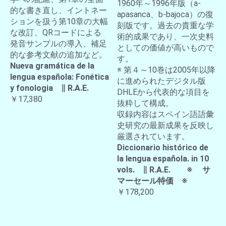
1960年～1996年版（a-
的な書き直し、イントネー
apasanca、b-bajoca）の復
ションを扱う第10章の大幅
刻版です。過去の貴重な学
な改訂、QRコードによる
術的成果であり、一次史料
発音サンプルの導入、補足
としての価値が高いもので
的な参考文献の追加など。
す。
Nueva gramática de la
※ 第４～10巻は2005年以降
lengua española: Fonética
に進められたデジタル版
y fonologia ∥ R.A.E.
DHLEから代表的な項目を
￥17,380
抜粋して構成。
収録内容はスペイン語語彙
史研究の最新成果を反映し
厳選されています。
Diccionario histórico de
la lengua española. in 10
vols. ∥ R.A.E. ※ サ
マーセール特価 ※
￥178,200