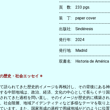
----------------------------------
頁 数: 233 pgs.
----------------------------------
装 丁: paper cover
----------------------------------
出版社: Sindéresis
----------------------------------
発行年: 2024
----------------------------------
発行地: Madrid
----------------------------------
双書名: Historia de América L
の歴史・社会エッセイ ※
て語られてきた歴史的イメージを再検討し、その背後にある神
する中部地域は、政治、経済、文化の中心として長らくチリ国
されてきた過程を問い直し、そのイメージが歴史的に構築され
、社会階層、地域アイデンティティなど多様なテーマを取り上
ています。また、国家形成の過程で周縁地域がどのように位置