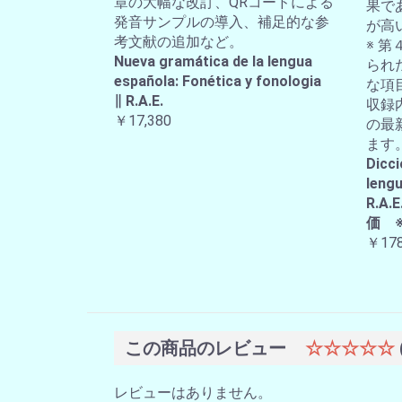
章の大幅な改訂、QRコードによる
果で
発音サンプルの導入、補足的な参
が高
考文献の追加など。
※ 第
Nueva gramática de la lengua
られ
española: Fonética y fonologia
な項
∥ R.A.E.
収録
￥17,380
の最
ます
Dicci
lengu
R.
価 
￥178
この商品のレビュー
☆☆☆☆☆
レビューはありません。