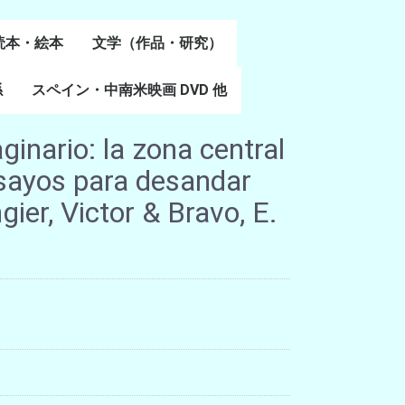
読本・絵本
文学（作品・研究）
書
係
スペイン・中南米映画 DVD 他
スペイン語文学
ポルトガル語文学
カタルーニャ文学
バスク文学
その他
aginario: la zona central
nsayos para desandar
ier, Victor & Bravo, E.