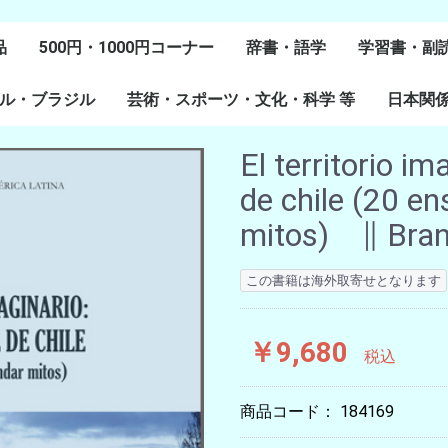
品
500円・1000円コーナー
辞書・語学
学習書・副
ル・ブラジル
芸術・スポーツ・文化・科学 等
スペイン語
ポルトガル語
Lenguas Ibericas
Lenguas Indigenas
スペインの教科書
その他
学習教材
副読本教材
絵本・児童
日本関
ル研究
研究
美術
音楽・舞踊
スポーツ
演劇・映画
料理・食文化
マンガ・コミック
その他
El territorio im
de chile (20 e
mitos) ∥ Brang
この書籍は海外取寄せとなります
￥9,680
税込
商品コード：
184169