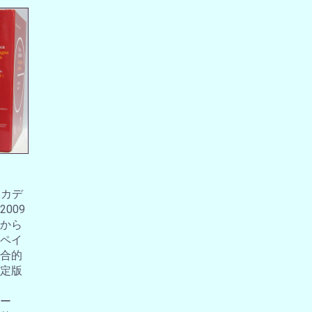
アカデ
009
から
ペイ
合的
定版
ー