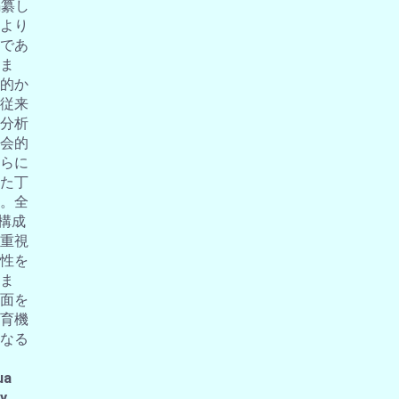
編纂し
より
であ
ま
的か
従来
分析
会的
らに
た丁
。全
の構成
重視
性を
ま
面を
育機
なる
ua
 y