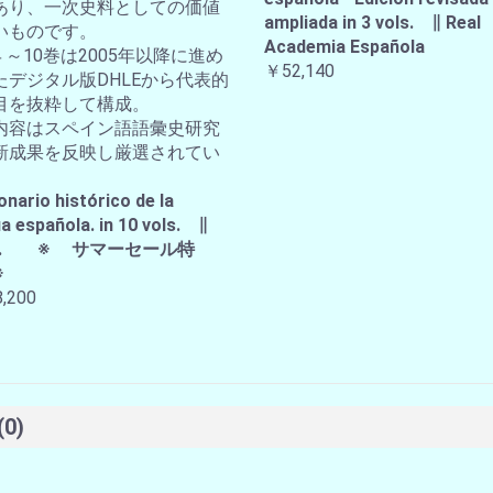
あり、一次史料としての価値
ampliada in 3 vols. ∥ Real
いものです。
Academia Española
４～10巻は2005年以降に進め
￥52,140
たデジタル版DHLEから代表的
目を抜粋して構成。
内容はスペイン語語彙史研究
新成果を反映し厳選されてい
。
onario histórico de la
a española. in 10 vols. ∥
A.E. ※ サマーセール特
※
,200
(0)