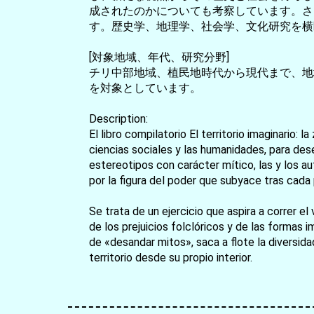
成されたのかについても考察しています。さ
す。歴史学、地理学、社会学、文化研究を横
[対象地域、年代、研究分野]
チリ中部地域、植民地時代から現代まで、地
を対象としています。
Description:
El libro compilatorio El territorio imaginario:
ciencias sociales y las humanidades, para dese
estereotipos con carácter mítico, las y los a
por la figura del poder que subyace tras cada 
Se trata de un ejercicio que aspira a correr e
de los prejuicios folclóricos y de las formas i
de «desandar mitos», saca a flote la diversida
territorio desde su propio interior.