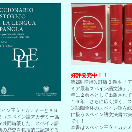
好評発売中！！
第2版 増補改訂版３巻本 「
ミア最新スペイン語文法」。2
年に２巻本として出版されて
１６年、さらに広く深く、ス
ン語圏全体のスペイン語を総
スペイン王立アカデミーとＡＳ
に扱うスペイン語文法書の決
Ｅ（スペイン語アカデミー協
です！
が共同編纂した、スペイン語
本書はスペイン王立アカデミ
彙の歴史を包括的に記録する