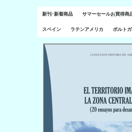
新刊･新着商品
サマーセールお買得商
スペイン
ラテンアメリカ
ポルトガ
通史・全般
８～１５世紀
１６～１８世紀
１８世紀末～２０世紀
20世紀後半以降
ラテン・アメリカ全般
メキシコ研究
中米・カリブ研究
キューバ研究
南米諸国
ペルー研究
チリ研究
アルゼンチン研究
ポルトガ
ブラジル
前半