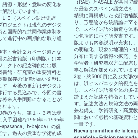
（RAE）とASALE が共同で
。語源・形態・意味の変化を
た最新のスペイン語文法を、
に解説しています。
精緻に再構成した改訂増補版
ＤＨＬＥ（スペイン語歴史辞
り、形態論から統語論に至る
プロジェクトは現代のデジタ
で、スペイン語の構造を体系
術と国際的な共同作業体制を
つ包括的に示す研究書です。
して進行中の画期的な取り組
版よりも内容説明が充実し、
の明確化、現象の地理的・社
10巻本・合計２万ページ超とな
分布に関する情報の拡充、さ
回の紙書籍版（印刷版）は本
学習者・研究者双方に配慮し
ジェクトの記念碑的な出版
寧な解説が加えられています
図書館・研究室の重要資料と
3巻・約5000頁に及ぶ大部
長期保存の価値が高い文献に
は、汎ヒスパニック的視点を
ます。今後の更新はデジタル
し、スペイン語圏全体の多様
移行する見込みで、今回の書
踏まえた記述を特徴としてい
は将来入手困難になることが
す。記述文法と規範文法の両
されます。
兼ね備え、学術研究・高度教
全10巻のうち、第１～３巻は現
関において必携の基礎資料と
入手困難な1960年～1996年
一冊です。
apasanca、b-bajoca）の復
Nueva gramática de la leng
です。過去の貴重な学術的成
española - Edicion revisada