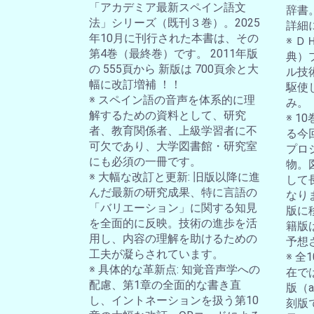
「アカデミア最新スペイン語文
辞書
法」シリーズ（既刊３巻）。2025
詳細
年10月に刊行された本書は、その
※ 
第4巻（最終巻）です。 2011年版
典）
の 555頁から 新版は 700頁余と大
ル技
幅に改訂増補 ！！
駆使
※ スペイン語の音声を体系的に理
み。
解するための資料として、研究
※ 
者、教育関係者、上級学習者に不
る今
可欠であり、大学図書館・研究室
プロ
にも必須の一冊です。
物。
※ 大幅な改訂と更新: 旧版以降に進
して
んだ最新の研究成果、特に言語の
なり
「バリエーション」に関する知見
版に
を全面的に反映。技術の進歩を活
籍版
用し、内容の理解を助けるための
予想
工夫が凝らされています。
※ 
※ 具体的な革新点: 知覚音声学への
在では
配慮、第1章の全面的な書き直
版（a-
し、イントネーションを扱う第10
刻版