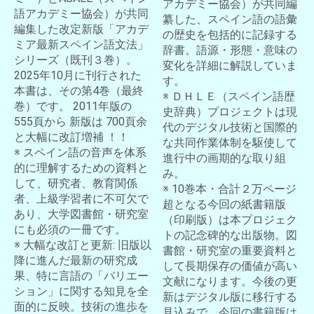
アカデミー協会）が共同編
語アカデミー協会）が共同
纂した、スペイン語の語彙
編集した改定新版「アカデ
の歴史を包括的に記録する
ミア最新スペイン語文法」
辞書。語源・形態・意味の
シリーズ（既刊３巻）。
変化を詳細に解説していま
2025年10月に刊行された
す。
本書は、その第4巻（最終
※ ＤＨＬＥ（スペイン語歴
巻）です。 2011年版の
史辞典）プロジェクトは現
555頁から 新版は 700頁余
代のデジタル技術と国際的
と大幅に改訂増補 ！！
な共同作業体制を駆使して
※ スペイン語の音声を体系
進行中の画期的な取り組
的に理解するための資料と
み。
して、研究者、教育関係
※ 10巻本・合計２万ページ
者、上級学習者に不可欠で
超となる今回の紙書籍版
あり、大学図書館・研究室
（印刷版）は本プロジェク
にも必須の一冊です。
トの記念碑的な出版物。図
※ 大幅な改訂と更新: 旧版以
書館・研究室の重要資料と
降に進んだ最新の研究成
して長期保存の価値が高い
果、特に言語の「バリエー
文献になります。今後の更
ション」に関する知見を全
新はデジタル版に移行する
面的に反映。技術の進歩を
見込みで、今回の書籍版は