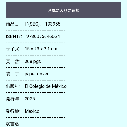
お気に入りに追加
商品コード(SBC): 193955
-----------------------------------
ISBN13: 9786075646664
-----------------------------------
サイズ: 15 x 23 x 2.1 cm
-----------------------------------
頁 数: 368 pgs.
-----------------------------------
装 丁: paper cover
-----------------------------------
出版社: El Colegio de México
-----------------------------------
発行年: 2025
-----------------------------------
発行地: Mexico
-----------------------------------
双書名: