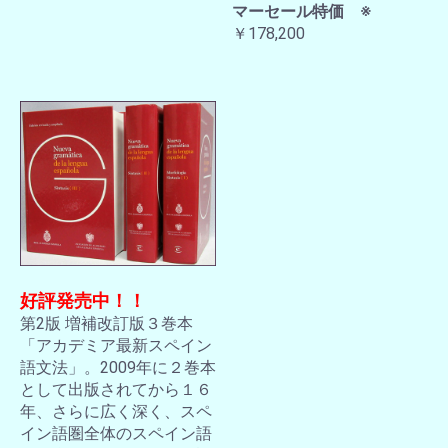
マーセール特価 ※
￥178,200
好評発売中！！
第2版 増補改訂版３巻本
「アカデミア最新スペイン
語文法」。2009年に２巻本
として出版されてから１６
年、さらに広く深く、スペ
イン語圏全体のスペイン語