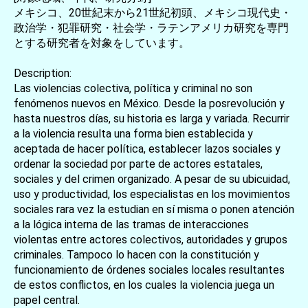
メキシコ、20世紀末から21世紀初頭、メキシコ現代史・
政治学・犯罪研究・社会学・ラテンアメリカ研究を専門
とする研究者を対象をしています。
Description:
Las violencias colectiva, política y criminal no son
fenómenos nuevos en México. Desde la posrevolución y
hasta nuestros días, su historia es larga y variada. Recurrir
a la violencia resulta una forma bien establecida y
aceptada de hacer política, establecer lazos sociales y
ordenar la sociedad por parte de actores estatales,
sociales y del crimen organizado. A pesar de su ubicuidad,
uso y productividad, los especialistas en los movimientos
sociales rara vez la estudian en sí misma o ponen atención
a la lógica interna de las tramas de interacciones
violentas entre actores colectivos, autoridades y grupos
criminales. Tampoco lo hacen con la constitución y
funcionamiento de órdenes sociales locales resultantes
de estos conflictos, en los cuales la violencia juega un
papel central.