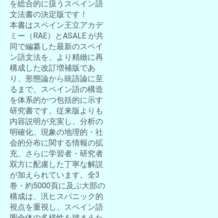
を総合的に扱うスペイン語
文法書の決定版です！
本書はスペイン王立アカデ
ミー（RAE）とASALE が共
同で編纂した最新のスペイ
ン語文法を、より精緻に再
構成した改訂増補版であ
り、形態論から統語論に至
るまで、スペイン語の構造
を体系的かつ包括的に示す
研究書です。従来版よりも
内容説明が充実し、分析の
明確化、現象の地理的・社
会的分布に関する情報の拡
充、さらに学習者・研究者
双方に配慮した丁寧な解説
が加えられています。全3
巻・約5000頁に及ぶ大部の
構成は、汎ヒスパニック的
視点を重視し、スペイン語
圏全体の多様性を踏まえた