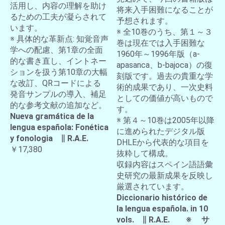
活用し、内容の理解を助け
将来入手困難になることが
るための工夫が凝らされて
予想されます。
います。
※ 全10巻のうち、第１～３
※ 具体的な革新点: 知覚音声
巻は現在では入手困難な
学への配慮、第1章の全面
1960年～1996年版（a-
的な書き直し、イントネー
apasanca、b-bajoca）の復
ションを扱う第10章の大幅
刻版です。過去の貴重な学
な改訂、QRコードによる
術的成果であり、一次史料
発音サンプルの導入、補足
としての価値が高いもので
的な参考文献の追加など。
す。
Nueva gramática de la
※ 第４～10巻は2005年以降
lengua española: Fonética
に進められたデジタル版
y fonologia ∥ R.A.E.
DHLEから代表的な項目を
￥17,380
抜粋して構成。
収録内容はスペイン語語彙
史研究の最新成果を反映し
厳選されています。
Diccionario histórico de
la lengua española. in 10
vols. ∥ R.A.E. ※ サ