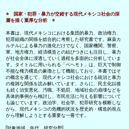
※ 国家・犯罪・暴力が交錯する現代メキシコ社会の深
層を描く重厚な分析 ※
本書は、現代メキシコにおける集団的暴力、政治権力、
犯罪組織の関係を総合的に考察した研究書です。麻薬カ
ルテルによる暴力の激化だけでなく、国家機関、警察、
軍、地方権力、経済構造との結びつきにも注目し、暴力
が社会全体に浸透していく過程を多面的に分析していま
す。タイトルに用いられる「ベヘモト」は、巨大で制御
不能な権力構造の象徴として機能しており、本書ではそ
の概念を通じて、現代メキシコ社会における統治と暴力
の複雑な関係を読み解いています。さらに、民主化以後
も続く治安悪化、汚職、不処罰、地域社会の崩壊などを
具体的事例から検討し、市民生活に与える影響について
も論じています。政治学、社会学、犯罪研究を横断しな
がら、現代メキシコの危機的状況を歴史的・構造的視点
から理解しようとする重要な一冊です。
[対象地域、年代、研究分野]