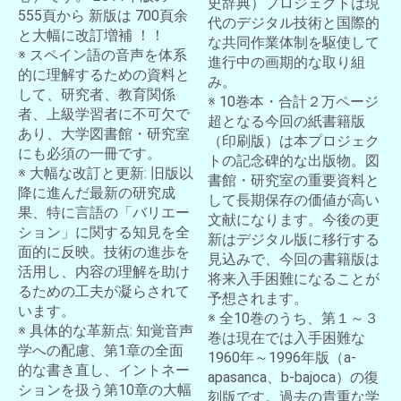
史辞典）プロジェクトは現
555頁から 新版は 700頁余
代のデジタル技術と国際的
と大幅に改訂増補 ！！
な共同作業体制を駆使して
※ スペイン語の音声を体系
進行中の画期的な取り組
的に理解するための資料と
み。
して、研究者、教育関係
※ 10巻本・合計２万ページ
者、上級学習者に不可欠で
超となる今回の紙書籍版
あり、大学図書館・研究室
（印刷版）は本プロジェク
にも必須の一冊です。
トの記念碑的な出版物。図
※ 大幅な改訂と更新: 旧版以
書館・研究室の重要資料と
降に進んだ最新の研究成
して長期保存の価値が高い
果、特に言語の「バリエー
文献になります。今後の更
ション」に関する知見を全
新はデジタル版に移行する
面的に反映。技術の進歩を
見込みで、今回の書籍版は
活用し、内容の理解を助け
将来入手困難になることが
るための工夫が凝らされて
予想されます。
います。
※ 全10巻のうち、第１～３
※ 具体的な革新点: 知覚音声
巻は現在では入手困難な
学への配慮、第1章の全面
1960年～1996年版（a-
的な書き直し、イントネー
apasanca、b-bajoca）の復
ションを扱う第10章の大幅
刻版です。過去の貴重な学