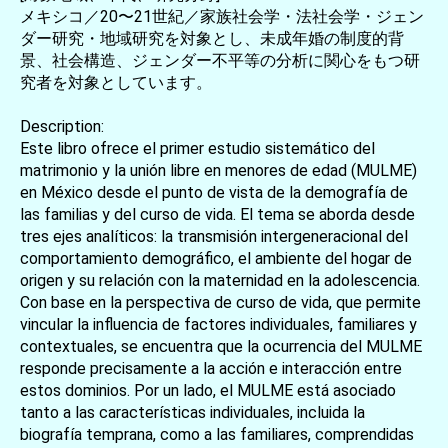
メキシコ／20〜21世紀／家族社会学・法社会学・ジェン
ダー研究・地域研究を対象とし、未成年婚の制度的背
景、社会構造、ジェンダー不平等の分析に関心をもつ研
究者を対象としています。
Description:
Este libro ofrece el primer estudio sistemático del
matrimonio y la unión libre en menores de edad (MULME)
en México desde el punto de vista de la demografía de
las familias y del curso de vida. El tema se aborda desde
tres ejes analíticos: la transmisión intergeneracional del
comportamiento demográfico, el ambiente del hogar de
origen y su relación con la maternidad en la adolescencia.
Con base en la perspectiva de curso de vida, que permite
vincular la influencia de factores individuales, familiares y
contextuales, se encuentra que la ocurrencia del MULME
responde precisamente a la acción e interacción entre
estos dominios. Por un lado, el MULME está asociado
tanto a las características individuales, incluida la
biografía temprana, como a las familiares, comprendidas