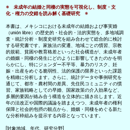
※ 未成年の結婚と同棲の実態を可視化し、制度・文
化・権力の交錯を読み解く基礎研究 ※
本書は、メキシコにおける未成年の結婚および事実婚
（unión libre）の歴史的・社会的・法的実態を、多地域調
査・統計分析・制度史研究を組み合わせて総合的に検討
する研究書です。家族法の変遷、地域ごとの慣習、宗教
的規範、貧困や教育格差といった社会構造が、未成年者
の婚姻・同棲の発生にどのように影響してきたのかを明
らかにし、特にジェンダー不平等、暴力のリスク、妊
娠・出産をめぐる脆弱性、法的保護の限界といった課題
を精緻に分析します。さらに、統計データや事例研究を
通じて、都市・農村間の差異、先住民コミュニティの慣
習、家族戦略としての早婚、国家政策の介入効果など、
多層的要因が絡み合う構造を立体的に描き出します。近
年の法改正や国際的議論を踏まえつつ、未成年者の権利
保障と社会的包摂の観点から、婚姻・同棲をめぐる新た
な分析枠組みを提示する内容となっています。
[対象地域、年代、研究分野]