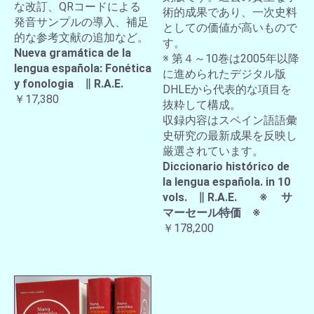
な改訂、QRコードによる
術的成果であり、一次史料
発音サンプルの導入、補足
としての価値が高いもので
的な参考文献の追加など。
す。
Nueva gramática de la
※ 第４～10巻は2005年以降
lengua española: Fonética
に進められたデジタル版
y fonologia ∥ R.A.E.
DHLEから代表的な項目を
￥17,380
抜粋して構成。
収録内容はスペイン語語彙
史研究の最新成果を反映し
厳選されています。
Diccionario histórico de
la lengua española. in 10
vols. ∥ R.A.E. ※ サ
マーセール特価 ※
￥178,200