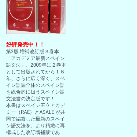
好評発売中！！
第2版 増補改訂版３巻本
「アカデミア最新スペイン
語文法」。2009年に２巻本
として出版されてから１６
年、さらに広く深く、スペ
イン語圏全体のスペイン語
を総合的に扱うスペイン語
文法書の決定版です！
本書はスペイン王立アカデ
ミー（RAE）とASALE が共
同で編纂した最新のスペイ
ン語文法を、より精緻に再
構成した改訂増補版であ