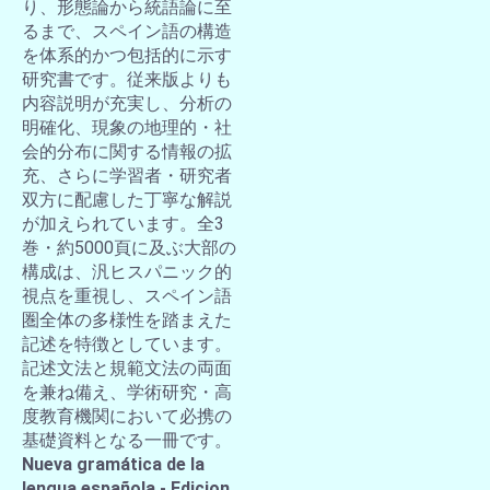
り、形態論から統語論に至
るまで、スペイン語の構造
を体系的かつ包括的に示す
研究書です。従来版よりも
内容説明が充実し、分析の
明確化、現象の地理的・社
会的分布に関する情報の拡
充、さらに学習者・研究者
双方に配慮した丁寧な解説
が加えられています。全3
巻・約5000頁に及ぶ大部の
構成は、汎ヒスパニック的
視点を重視し、スペイン語
圏全体の多様性を踏まえた
記述を特徴としています。
記述文法と規範文法の両面
を兼ね備え、学術研究・高
度教育機関において必携の
基礎資料となる一冊です。
Nueva gramática de la
lengua española - Edicion