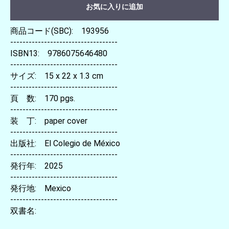
お気に入りに追加
商品コード(SBC): 193956
-----------------------------------
ISBN13: 9786075646480
-----------------------------------
サイズ: 15 x 22 x 1.3 cm
-----------------------------------
頁 数: 170 pgs.
-----------------------------------
装 丁: paper cover
-----------------------------------
出版社: El Colegio de México
-----------------------------------
発行年: 2025
-----------------------------------
発行地: Mexico
-----------------------------------
双書名: