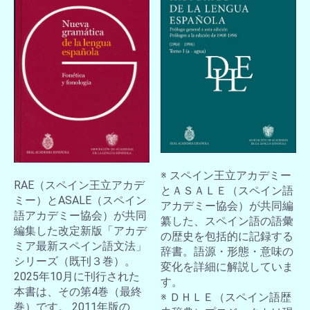
※ スペイン王立アカデミー
RAE（スペイン王立アカデ
とＡＳＡＬＥ（スペイン語
ミー）とASALE（スペイン
アカデミー協会）が共同編
語アカデミー協会）が共同
纂した、スペイン語の語彙
編集した改定新版「アカデ
の歴史を包括的に記録する
ミア最新スペイン語文法」
辞書。語源・形態・意味の
シリーズ（既刊３巻）。
変化を詳細に解説していま
2025年10月に刊行された
す。
本書は、その第4巻（最終
※ ＤＨＬＥ（スペイン語歴
巻）です。 2011年版の