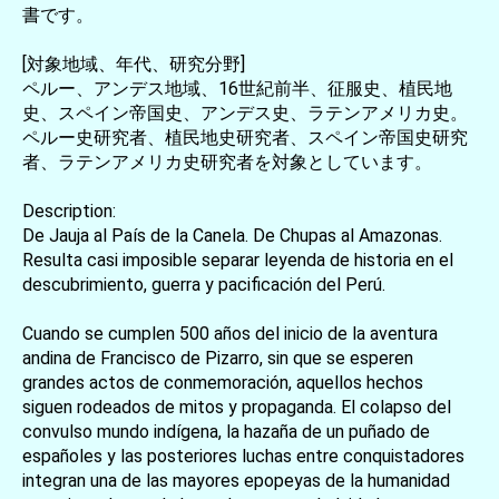
書です。
[対象地域、年代、研究分野]
ペルー、アンデス地域、16世紀前半、征服史、植民地
史、スペイン帝国史、アンデス史、ラテンアメリカ史。
ペルー史研究者、植民地史研究者、スペイン帝国史研究
者、ラテンアメリカ史研究者を対象としています。
Description:
De Jauja al País de la Canela. De Chupas al Amazonas.
Resulta casi imposible separar leyenda de historia en el
descubrimiento, guerra y pacificación del Perú.
Cuando se cumplen 500 años del inicio de la aventura
andina de Francisco de Pizarro, sin que se esperen
grandes actos de conmemoración, aquellos hechos
siguen rodeados de mitos y propaganda. El colapso del
convulso mundo indígena, la hazaña de un puñado de
españoles y las posteriores luchas entre conquistadores
integran una de las mayores epopeyas de la humanidad