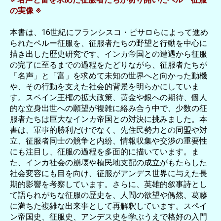
の実像 ※
本書は、16世紀にフランシスコ・ピサロらによって進め
られたペルー征服を、征服者たちの野望と行動を中心に
描き出した歴史研究です。インカ帝国との遭遇から征服
の完了に至るまでの過程をたどりながら、征服者たちが
「名声」と「富」を求めて未知の世界へと向かった動機
や、その行動を支えた社会的背景を明らかにしていま
す。スペイン王権の拡大政策、黄金や銀への期待、個人
的な立身出世への願望が複雑に絡み合う中で、少数の征
服者たちは巨大なインカ帝国との対決に挑みました。本
書は、軍事的勝利だけでなく、先住民勢力との同盟や対
立、征服者同士の競争と内紛、情報収集や交渉の重要性
にも注目し、征服の過程を多面的に描いています。ま
た、インカ社会の崩壊や植民地支配の成立がもたらした
社会変容にも目を向け、征服がアンデス世界に与えた長
期的影響を考察しています。さらに、英雄的叙事詩とし
て語られがちな征服の歴史を、人間の欲望や偶然、葛藤
に満ちた複雑な出来事として再解釈しています。スペイ
ン帝国史、征服史、アンデス史を学ぶうえで格好の入門