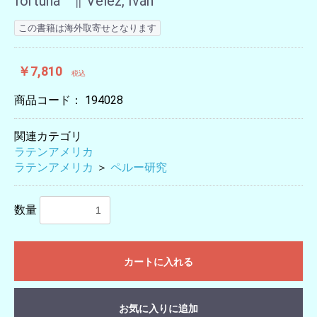
fortuna ∥ Vélez, Iván
この書籍は海外取寄せとなります
￥7,810
税込
商品コード：
194028
関連カテゴリ
ラテンアメリカ
ラテンアメリカ
＞
ペルー研究
数量
カートに入れる
お気に入りに追加