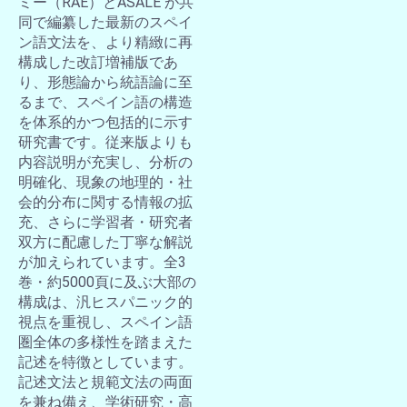
ミー（RAE）とASALE が共
同で編纂した最新のスペイ
ン語文法を、より精緻に再
構成した改訂増補版であ
り、形態論から統語論に至
るまで、スペイン語の構造
を体系的かつ包括的に示す
研究書です。従来版よりも
内容説明が充実し、分析の
明確化、現象の地理的・社
会的分布に関する情報の拡
充、さらに学習者・研究者
双方に配慮した丁寧な解説
が加えられています。全3
巻・約5000頁に及ぶ大部の
構成は、汎ヒスパニック的
視点を重視し、スペイン語
圏全体の多様性を踏まえた
記述を特徴としています。
記述文法と規範文法の両面
を兼ね備え、学術研究・高