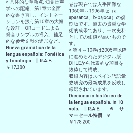
※ 具体的な革新点: 知覚音声
巻は現在では入手困難な
学への配慮、第1章の全面
1960年～1996年版（a-
的な書き直し、イントネー
apasanca、b-bajoca）の復
ションを扱う第10章の大幅
刻版です。過去の貴重な学
な改訂、QRコードによる
術的成果であり、一次史料
発音サンプルの導入、補足
としての価値が高いもので
的な参考文献の追加など。
す。
Nueva gramática de la
※ 第４～10巻は2005年以降
lengua española: Fonética
に進められたデジタル版
y fonologia ∥ R.A.E.
DHLEから代表的な項目を
￥17,380
抜粋して構成。
収録内容はスペイン語語彙
史研究の最新成果を反映し
厳選されています。
Diccionario histórico de
la lengua española. in 10
vols. ∥ R.A.E. ※ サ
マーセール特価 ※
￥178,200