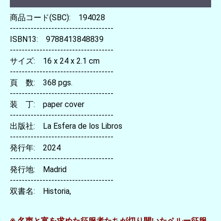
商品コード(SBC): 194028
-----------------------------------
ISBN13: 9788413848839
-----------------------------------
サイズ: 16 x 24 x 2.1 cm
-----------------------------------
頁 数: 368 pgs.
-----------------------------------
装 丁: paper cover
-----------------------------------
出版社: La Esfera de los Libros
-----------------------------------
発行年: 2024
-----------------------------------
発行地: Madrid
-----------------------------------
双書名: Historia,
※ 名声と富を求めた征服者たちが切り開いたペルー征服