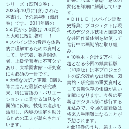
辞書。語源・形態・意味の
シリーズ（既刊３巻）。
変化を詳細に解説していま
2025年10月に刊行された
す。
本書は、その第4巻（最終
※ ＤＨＬＥ（スペイン語歴
巻）です。 2011年版の
史辞典）プロジェクトは現
555頁から 新版は 700頁余
代のデジタル技術と国際的
と大幅に改訂増補 ！！
な共同作業体制を駆使して
※ スペイン語の音声を体系
進行中の画期的な取り組
的に理解するための資料と
み。
して、研究者、教育関係
※ 10巻本・合計２万ページ
者、上級学習者に不可欠で
超となる今回の紙書籍版
あり、大学図書館・研究室
（印刷版）は本プロジェク
にも必須の一冊です。
トの記念碑的な出版物。図
※ 大幅な改訂と更新: 旧版以
書館・研究室の重要資料と
降に進んだ最新の研究成
して長期保存の価値が高い
果、特に言語の「バリエー
文献になります。今後の更
ション」に関する知見を全
新はデジタル版に移行する
面的に反映。技術の進歩を
見込みで、今回の書籍版は
活用し、内容の理解を助け
将来入手困難になることが
るための工夫が凝らされて
予想されます。
います。
※ 全10巻のうち、第１～３