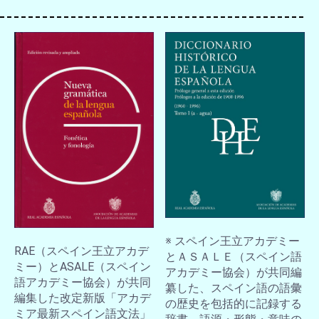
お買い物を続ける
カートへ進む
※ スペイン王立アカデミー
RAE（スペイン王立アカデ
とＡＳＡＬＥ（スペイン語
ミー）とASALE（スペイン
アカデミー協会）が共同編
語アカデミー協会）が共同
纂した、スペイン語の語彙
編集した改定新版「アカデ
の歴史を包括的に記録する
ミア最新スペイン語文法」