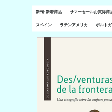
新刊･新着商品
サマーセールお買得商
スペイン
ラテンアメリカ
ポルトガ
通史・全般
８～１５世紀
１６～１８世紀
１８世紀末～２０世紀
20世紀後半以降
ラテン・アメリカ全般
メキシコ研究
中米・カリブ研究
キューバ研究
南米諸国
ペルー研究
チリ研究
アルゼンチン研究
ポルトガ
ブラジル
前半