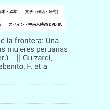
読本・絵本
文学（作品・研究）
書
係
スペイン・中南米映画 DVD 他
スペイン語文学
ポルトガル語文学
カタルーニャ文学
バスク文学
その他
e la frontera: Una
las mujeres peruanas
Perú ∥ Guizardi,
enito, F. et al