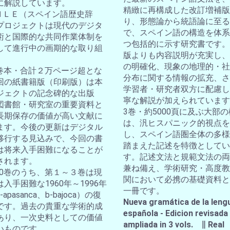
に解説しています。
精緻に再構成した改訂増補版
ＤＨＬＥ（スペイン語歴史辞
り、形態論から統語論に至る
プロジェクトは現代のデジタ
で、スペイン語の構造を体系
術と国際的な共同作業体制を
つ包括的に示す研究書です。
して進行中の画期的な取り組
版よりも内容説明が充実し、
の明確化、現象の地理的・社
10巻本・合計２万ページ超とな
分布に関する情報の拡充、さ
回の紙書籍版（印刷版）は本
学習者・研究者双方に配慮し
ジェクトの記念碑的な出版
寧な解説が加えられています
図書館・研究室の重要資料と
3巻・約5000頁に及ぶ大部
長期保存の価値が高い文献に
は、汎ヒスパニック的視点を
ます。今後の更新はデジタル
し、スペイン語圏全体の多様
移行する見込みで、今回の書
踏まえた記述を特徴としてい
は将来入手困難になることが
す。記述文法と規範文法の両
されます。
兼ね備え、学術研究・高度教
全10巻のうち、第１～３巻は現
関において必携の基礎資料と
入手困難な1960年～1996年
一冊です。
apasanca、b-bajoca）の復
Nueva gramática de la leng
です。過去の貴重な学術的成
española - Edicion revisada
あり、一次史料としての価値
ampliada in 3 vols. ∥ Real
いものです。