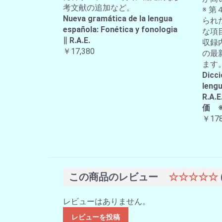
考文献の追加など。
※ 第
Nueva gramática de la lengua
られ
española: Fonética y fonologia
な項
∥ R.A.E.
収録
￥17,380
の最
ます
Dicci
lengu
R.
価 
￥178
この商品のレビュー
☆☆☆☆☆
レビューはありません。
レビューを投稿