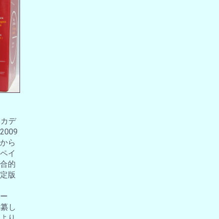
アカデ
009
から
ペイ
合的
定版
ー
編纂し
より