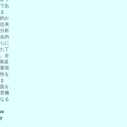
であ
ま
的か
従来
分析
会的
らに
た丁
。全
の構成
重視
性を
ま
面を
育機
なる
ua
 y