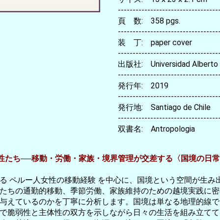
----------------------------------
頁 数: 358 pgs.
----------------------------------
装 丁: paper cover
----------------------------------
出版社: Universidad Alberto H
----------------------------------
発行年: 2019
----------------------------------
発行地: Santiago de Chile
----------------------------------
双書名: Antropologia
性たち──移動・労働・家族・境界管理が交差する〈国境の日常
る ペルー人女性の移動経験 を中心に、国境という空間が生み
たちの通勤的移動、季節労働、家族維持のための越境実践に密
与えているのかを丁寧に分析します。国境は単なる地理的線で
で脆弱性と主体性の双方を示しながら日々の生活を組み立てて