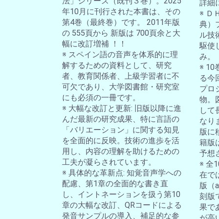
法」シリーズ（既刊３巻）。2025
詳細
年10月に刊行された本書は、その
※ 
第4巻（最終巻）です。 2011年版
典）
の 555頁から 新版は 700頁余と大
ル技
幅に改訂増補 ！！
駆使
※ スペイン語の音声を体系的に理
み。
解するための資料として、研究
※ 
者、教育関係者、上級学習者に不
る今
可欠であり、大学図書館・研究室
プロ
にも必須の一冊です。
物。
※ 大幅な改訂と更新: 旧版以降に進
して
んだ最新の研究成果、特に言語の
なり
「バリエーション」に関する知見
版に
を全面的に反映。技術の進歩を活
籍版
用し、内容の理解を助けるための
予想
工夫が凝らされています。
※ 
※ 具体的な革新点: 知覚音声学への
在では
配慮、第1章の全面的な書き直
版（a-
し、イントネーションを扱う第10
刻版
章の大幅な改訂、QRコードによる
果で
発音サンプルの導入、補足的な参
が高