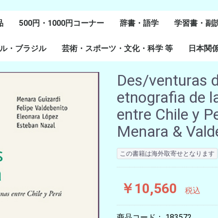
品
500円・1000円コーナー
辞書・語学
学習書・副
ル・ブラジル
芸術・スポーツ・文化・科学 等
スペイン語
ポルトガル語
Lenguas Ibericas
Lenguas Indigenas
スペインの教科書
その他
学習教材
副読本教材
絵本・児童
日本関
ル研究
研究
美術
音楽・舞踊
スポーツ
演劇・映画
料理・食文化
マンガ・コミック
その他
Des/venturas d
etnografia de 
entre Chile y 
Menara & Valdeb
この書籍は海外取寄せとなります
￥10,560
税込
商品コード：
183572