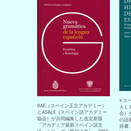
※ 
RAE（スペイン王立アカデミー）
ＡＬ
とASALE（スペイン語アカデミー
会）
協会）が共同編集した改定新版
の語
「アカデミア最新スペイン語文
辞書