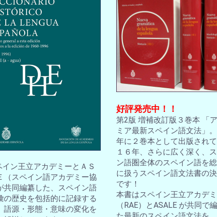
好評発売中！！
第2版 増補改訂版３巻本 「
ミア最新スペイン語文法」。2
年に２巻本として出版されて
１６年、さらに広く深く、ス
ン語圏全体のスペイン語を総
スペイン王立アカデミーとＡＳ
に扱うスペイン語文法書の決
Ｅ（スペイン語アカデミー協
です！
が共同編纂した、スペイン語
本書はスペイン王立アカデミ
彙の歴史を包括的に記録する
（RAE）とASALE が共同で
。語源・形態・意味の変化を
た最新のスペイン語文法を、