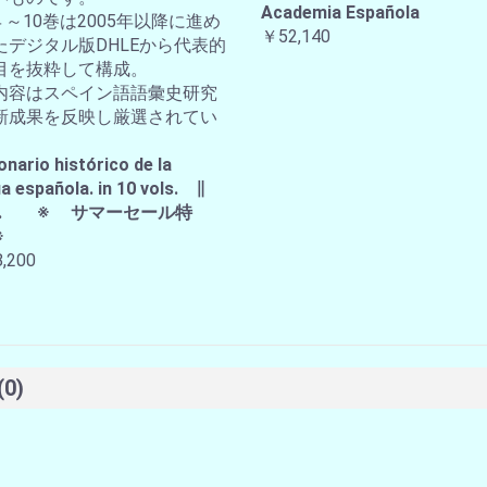
Academia Española
４～10巻は2005年以降に進め
￥52,140
たデジタル版DHLEから代表的
目を抜粋して構成。
内容はスペイン語語彙史研究
新成果を反映し厳選されてい
。
onario histórico de la
a española. in 10 vols. ∥
A.E. ※ サマーセール特
※
,200
(0)