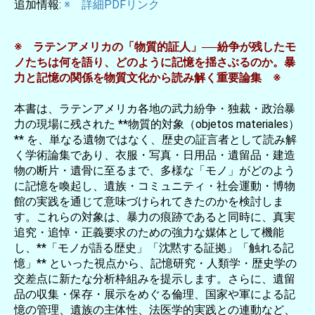
追加情報:
※ 詳細PDFリンク
※ ラテンアメリカの「物質的証人」──紛争が残したモ
ノたちは何を語り、どのように記憶を揺さぶるのか。暴
力と記憶の関係を物質文化から読み解く重要論集 ※
本書は、ラテンアメリカ各地の武力紛争・独裁・政治暴
力の現場に残された **物質的対象（objetos materiales）
** を、単なる遺物ではなく、歴史の証言者として読み解
く学術論集であり、衣服・写真・日用品・遺留品・建造
物の断片・遺骨に至るまで、多様な「モノ」がどのよう
に記憶を喚起し、遺族・コミュニティ・社会運動・博物
館の実践を通じて意味づけられてきたのかを検討しま
す。これらの対象は、暴力の痕跡であると同時に、真実
追究・追悼・正義要求のための強力な媒体として機能
し、**「モノが語る歴史」「沈黙する証拠」「触れる記
憶」** といった視点から、記憶研究・人類学・歴史学の
交差点に新たな分析枠組みを提示します。さらに、遺留
品の収集・保存・展示をめぐる倫理、国家や軍による記
憶の管理、遺族の主体性、法医学的実践との連動など、