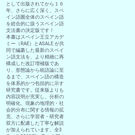
として出版されてから１６
年、さらに広く深く、スペ
イン語圏全体のスペイン語
を総合的に扱うスペイン語
文法書の決定版です！
本書はスペイン王立アカデ
ミー（RAE）とASALE が共
同で編纂した最新のスペイ
ン語文法を、より精緻に再
構成した改訂増補版であ
り、形態論から統語論に至
るまで、スペイン語の構造
を体系的かつ包括的に示す
研究書です。従来版よりも
内容説明が充実し、分析の
明確化、現象の地理的・社
会的分布に関する情報の拡
充、さらに学習者・研究者
双方に配慮した丁寧な解説
が加えられています。全3