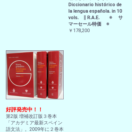
Diccionario histórico de
la lengua española. in 10
vols. ∥ R.A.E. ※ サ
マーセール特価 ※
￥178,200
好評発売中！！
第2版 増補改訂版３巻本
「アカデミア最新スペイン
語文法」。2009年に２巻本