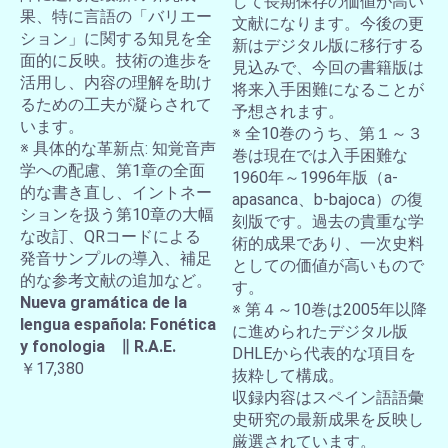
して長期保存の価値が高い
果、特に言語の「バリエー
文献になります。今後の更
ション」に関する知見を全
新はデジタル版に移行する
面的に反映。技術の進歩を
見込みで、今回の書籍版は
活用し、内容の理解を助け
将来入手困難になることが
るための工夫が凝らされて
予想されます。
います。
※ 全10巻のうち、第１～３
※ 具体的な革新点: 知覚音声
巻は現在では入手困難な
学への配慮、第1章の全面
1960年～1996年版（a-
的な書き直し、イントネー
apasanca、b-bajoca）の復
ションを扱う第10章の大幅
刻版です。過去の貴重な学
な改訂、QRコードによる
術的成果であり、一次史料
発音サンプルの導入、補足
としての価値が高いもので
的な参考文献の追加など。
す。
Nueva gramática de la
※ 第４～10巻は2005年以降
lengua española: Fonética
に進められたデジタル版
y fonologia ∥ R.A.E.
DHLEから代表的な項目を
￥17,380
抜粋して構成。
収録内容はスペイン語語彙
史研究の最新成果を反映し
厳選されています。