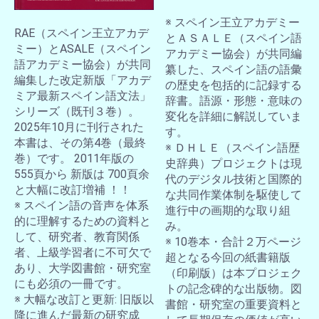
※ スペイン王立アカデミー
RAE（スペイン王立アカデ
とＡＳＡＬＥ（スペイン語
ミー）とASALE（スペイン
アカデミー協会）が共同編
語アカデミー協会）が共同
纂した、スペイン語の語彙
編集した改定新版「アカデ
の歴史を包括的に記録する
ミア最新スペイン語文法」
辞書。語源・形態・意味の
シリーズ（既刊３巻）。
変化を詳細に解説していま
2025年10月に刊行された
す。
本書は、その第4巻（最終
※ ＤＨＬＥ（スペイン語歴
巻）です。 2011年版の
史辞典）プロジェクトは現
555頁から 新版は 700頁余
代のデジタル技術と国際的
と大幅に改訂増補 ！！
な共同作業体制を駆使して
※ スペイン語の音声を体系
進行中の画期的な取り組
的に理解するための資料と
み。
して、研究者、教育関係
※ 10巻本・合計２万ページ
者、上級学習者に不可欠で
超となる今回の紙書籍版
あり、大学図書館・研究室
（印刷版）は本プロジェク
にも必須の一冊です。
トの記念碑的な出版物。図
※ 大幅な改訂と更新: 旧版以
書館・研究室の重要資料と
降に進んだ最新の研究成