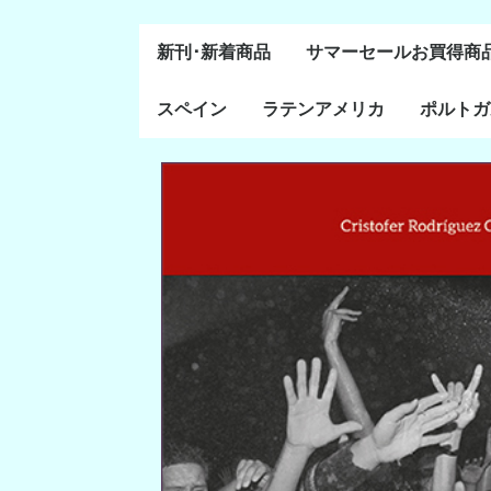
新刊･新着商品
サマーセールお買得商
スペイン
ラテンアメリカ
ポルトガ
通史・全般
８～１５世紀
１６～１８世紀
１８世紀末～２０世紀
20世紀後半以降
ラテン・アメリカ全般
メキシコ研究
中米・カリブ研究
キューバ研究
南米諸国
ペルー研究
チリ研究
アルゼンチン研究
ポルトガ
ブラジル
前半