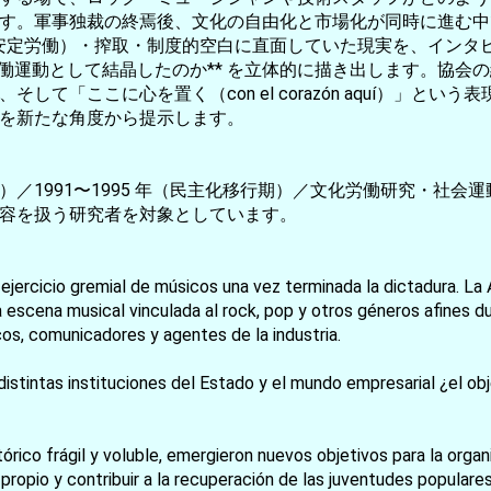
す。軍事独裁の終焉後、文化の自由化と市場化が同時に進む中
ad（不安定労働）・搾取・制度的空白に直面していた現実を、イ
労働運動として結晶したのか** を立体的に描き出します。協会
て「ここに心を置く（con el corazón aquí）」と
を新たな角度から提示します。
／1991〜1995 年（民主化移行期）／文化労働研究・社会
容を扱う研究者を対象としています。
ejercicio gremial de músicos una vez terminada la dictadura. La
a escena musical vinculada al rock, pop y otros géneros afines d
cos, comunicadores y agentes de la industria.
お買い物を続ける
カートへ進む
distintas instituciones del Estado y el mundo empresarial ¿el obj
tórico frágil y voluble, emergieron nuevos objetivos para la orga
propio y contribuir a la recuperación de las juventudes populares