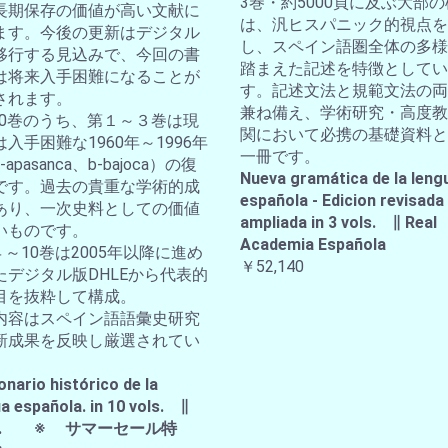
3巻・約5000頁に及ぶ大部
長期保存の価値が高い文献に
は、汎ヒスパニック的視点を
ます。今後の更新はデジタル
し、スペイン語圏全体の多様
移行する見込みで、今回の書
踏まえた記述を特徴としてい
は将来入手困難になることが
す。記述文法と規範文法の両
されます。
兼ね備え、学術研究・高度教
全10巻のうち、第１～３巻は現
関において必携の基礎資料と
入手困難な1960年～1996年
一冊です。
apasanca、b-bajoca）の復
Nueva gramática de la leng
です。過去の貴重な学術的成
española - Edicion revisada
あり、一次史料としての価値
ampliada in 3 vols. ∥ Real
いものです。
Academia Española
４～10巻は2005年以降に進め
￥52,140
たデジタル版DHLEから代表的
目を抜粋して構成。
内容はスペイン語語彙史研究
新成果を反映し厳選されてい
。
onario histórico de la
a española. in 10 vols. ∥
A.E. ※ サマーセール特