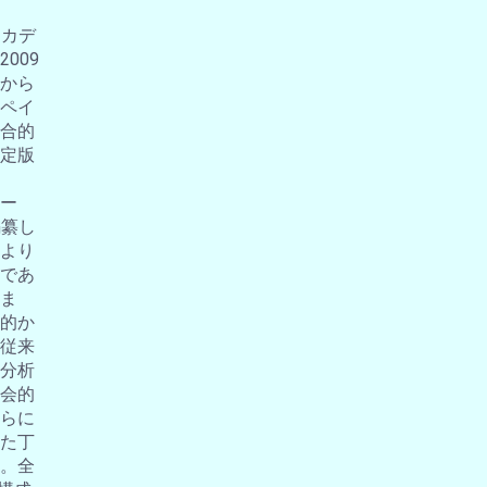
アカデ
009
から
ペイ
合的
定版
ー
編纂し
より
であ
ま
的か
従来
分析
会的
らに
た丁
。全