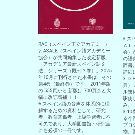
※ 
RAE（スペイン王立アカデミー）
ＡＬ
とASALE（スペイン語アカデミー
会）
協会）が共同編集した改定新版
の語
「アカデミア最新スペイン語文
辞書
法」シリーズ（既刊３巻）。2025
詳細
年10月に刊行された本書は、その
※ 
第4巻（最終巻）です。 2011年版
典）
の 555頁から 新版は 700頁余と大
ル技
幅に改訂増補 ！！
駆使
※ スペイン語の音声を体系的に理
み。
解するための資料として、研究
※ 
者、教育関係者、上級学習者に不
る今
可欠であり、大学図書館・研究室
プロ
にも必須の一冊です。
物。