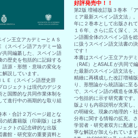
好評発売中！！
第2版 増補改訂版３巻本 「
ミア最新スペイン語文法」。2
年に２巻本として出版されて
１６年、さらに広く深く、ス
ン語圏全体のスペイン語を総
スペイン王立アカデミーとＡＳ
に扱うスペイン語文法書の決
Ｅ（スペイン語アカデミー協
です！
が共同編纂した、スペイン語
本書はスペイン王立アカデミ
彙の歴史を包括的に記録する
（RAE）とASALE が共同で
。語源・形態・意味の変化を
た最新のスペイン語文法を、
に解説しています。
精緻に再構成した改訂増補版
ＤＨＬＥ（スペイン語歴史辞
り、形態論から統語論に至る
プロジェクトは現代のデジタ
で、スペイン語の構造を体系
術と国際的な共同作業体制を
つ包括的に示す研究書です。
して進行中の画期的な取り組
版よりも内容説明が充実し、
の明確化、現象の地理的・社
10巻本・合計２万ページ超とな
分布に関する情報の拡充、さ
回の紙書籍版（印刷版）は本
学習者・研究者双方に配慮し
ジェクトの記念碑的な出版
寧な解説が加えられています
図書館・研究室の重要資料と