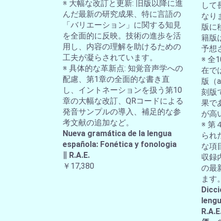
※ 大幅な改訂と更新: 旧版以降に進
して
んだ最新の研究成果、特に言語の
なり
「バリエーション」に関する知見
版に
を全面的に反映。技術の進歩を活
籍版
用し、内容の理解を助けるための
予想
工夫が凝らされています。
※ 
※ 具体的な革新点: 知覚音声学への
在では
配慮、第1章の全面的な書き直
版（a-
し、イントネーションを扱う第10
刻版
章の大幅な改訂、QRコードによる
果で
発音サンプルの導入、補足的な参
が高
考文献の追加など。
※ 第
Nueva gramática de la lengua
られ
española: Fonética y fonologia
な項
∥ R.A.E.
収録
￥17,380
の最
ます
Dicci
lengu
R.