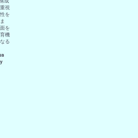
の構成
重視
性を
ま
面を
育機
なる
ua
 y