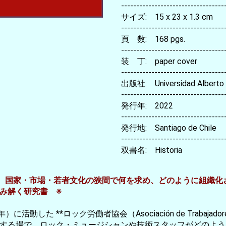
----------------------------------
サイズ: 15 x 23 x 1.3 cm
----------------------------------
頁 数: 168 pgs.
----------------------------------
装 丁: paper cover
----------------------------------
出版社: Universidad Alberto H
----------------------------------
発行年: 2022
----------------------------------
発行地: Santiago de Chile
----------------------------------
双書名: Historia
国家・市場・若者文化の狭間で何を求め、どのように組織化された
み解く研究書 ※
動した **ロック労働者協会（Asociación de Trabajador
する場で、ロック・ミュージシャンや技術スタッフがどのよう