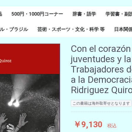
品
500円・1000円コーナー
辞書・語学
学習書・副
ル・ブラジル
芸術・スポーツ・文化・科学 等
スペイン語
ポルトガル語
Lenguas Ibericas
Lenguas Indigenas
スペインの教科書
その他
学習教材
副読本教材
絵本・児童
日本関
ル研究
研究
美術
音楽・舞踊
スポーツ
演劇・映画
料理・食文化
マンガ・コミック
その他
Con el corazón
juventudes y l
Trabajadores de
a la Democrac
Ridriguez Quiro
この書籍は海外取寄せとなります
￥9,130
税込