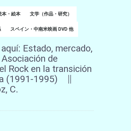
読本・絵本
文学（作品・研究）
書
係
スペイン・中南米映画 DVD 他
スペイン語文学
ポルトガル語文学
カタルーニャ文学
バスク文学
その他
 aquí: Estado, mercado,
a Asociación de
l Rock en la transición
ia (1991-1995) ∥
z, C.