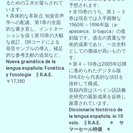
るための工夫が凝らされて
予想されます。
います。
※ 全10巻のうち、第１～３
※ 具体的な革新点: 知覚音声
巻は現在では入手困難な
学への配慮、第1章の全面
1960年～1996年版（a-
的な書き直し、イントネー
apasanca、b-bajoca）の復
ションを扱う第10章の大幅
刻版です。過去の貴重な学
な改訂、QRコードによる
術的成果であり、一次史料
発音サンプルの導入、補足
としての価値が高いもので
的な参考文献の追加など。
す。
Nueva gramática de la
※ 第４～10巻は2005年以降
lengua española: Fonética
に進められたデジタル版
y fonologia ∥ R.A.E.
DHLEから代表的な項目を
￥17,380
抜粋して構成。
収録内容はスペイン語語彙
史研究の最新成果を反映し
厳選されています。
Diccionario histórico de
la lengua española. in 10
vols. ∥ R.A.E. ※ サ
マーセール特価 ※