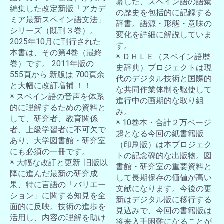
纂した、スペイン語の語彙
編集した改定新版「アカデ
の歴史を包括的に記録する
ミア最新スペイン語文法」
辞書。語源・形態・意味の
シリーズ（既刊３巻）。
変化を詳細に解説していま
2025年10月に刊行された
す。
本書は、その第4巻（最終
※ ＤＨＬＥ（スペイン語歴
巻）です。 2011年版の
史辞典）プロジェクトは現
555頁から 新版は 700頁余
代のデジタル技術と国際的
と大幅に改訂増補 ！！
な共同作業体制を駆使して
※ スペイン語の音声を体系
進行中の画期的な取り組
的に理解するための資料と
み。
して、研究者、教育関係
※ 10巻本・合計２万ページ
者、上級学習者に不可欠で
超となる今回の紙書籍版
あり、大学図書館・研究室
（印刷版）は本プロジェク
にも必須の一冊です。
トの記念碑的な出版物。図
※ 大幅な改訂と更新: 旧版以
書館・研究室の重要資料と
降に進んだ最新の研究成
して長期保存の価値が高い
果、特に言語の「バリエー
文献になります。今後の更
ション」に関する知見を全
新はデジタル版に移行する
面的に反映。技術の進歩を
見込みで、今回の書籍版は
活用し、内容の理解を助け
将来入手困難になることが