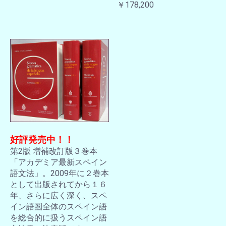
￥178,200
好評発売中！！
第2版 増補改訂版３巻本
「アカデミア最新スペイン
語文法」。2009年に２巻本
として出版されてから１６
年、さらに広く深く、スペ
イン語圏全体のスペイン語
を総合的に扱うスペイン語