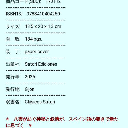
商品コード(SBC): 173112
-----------------------------------
ISBN13: 9788410404250
-----------------------------------
サイズ: 13.5 x 20 x 1.3 cm
-----------------------------------
頁 数: 184 pgs.
-----------------------------------
装 丁: paper cover
-----------------------------------
出版社: Satori Ediciones
-----------------------------------
発行年: 2026
-----------------------------------
発行地: Gijon
-----------------------------------
双書名: Clásicos Satori
※ 八雲が紡ぐ神秘と叙情が、スペイン語の響きで新た
に息づく ※