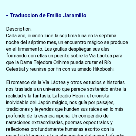
- Traduccion de Emilio Jaramillo
Description:
Cada año, cuando luce la séptima luna en la séptima
noche del séptimo mes, un encuentro mágico se produce
en el firmamento. Las grullas despliegan sus alas
formando con ellas un puente sobre la Vía Láctea para
que la Dama Tejedora Orihime pueda cruzar el Río
Celestial y reunirse por fin con su amado Hikoboshi.
El romance de la Vía Láctea y otros estudios e historias
nos traslada a un universo que parece sostenido entre la
realidad y la fantasía. Lafcadio Hearn, el cronista
inolvidable del Japón mágico, nos guía por paisajes,
tradiciones y leyendas que hunden sus raíces en lo más
profundo de la esencia nipona. Un compendio de
narraciones extraordinarias, poemas espectrales y
reflexiones profundamente humanas escrito con la
maestría literaria y el ojo observador del mejor Lafcadio.