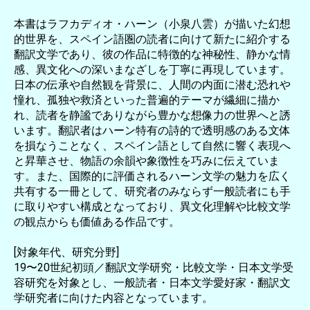
本書はラフカディオ・ハーン（小泉八雲）が描いた幻想
的世界を、スペイン語圏の読者に向けて新たに紹介する
翻訳文学であり、彼の作品に特徴的な神秘性、静かな情
感、異文化への深いまなざしを丁寧に再現しています。
日本の伝承や自然観を背景に、人間の内面に潜む恐れや
憧れ、孤独や救済といった普遍的テーマが繊細に描か
れ、読者を静謐でありながら豊かな想像力の世界へと誘
います。翻訳者はハーン特有の詩的で透明感のある文体
を損なうことなく、スペイン語として自然に響く表現へ
と昇華させ、物語の余韻や象徴性を巧みに伝えていま
す。また、国際的に評価されるハーン文学の魅力を広く
共有する一冊として、研究者のみならず一般読者にも手
に取りやすい構成となっており、異文化理解や比較文学
の観点からも価値ある作品です。
[対象年代、研究分野]
19〜20世紀初頭／翻訳文学研究・比較文学・日本文学受
容研究を対象とし、一般読者・日本文学愛好家・翻訳文
学研究者に向けた内容となっています。