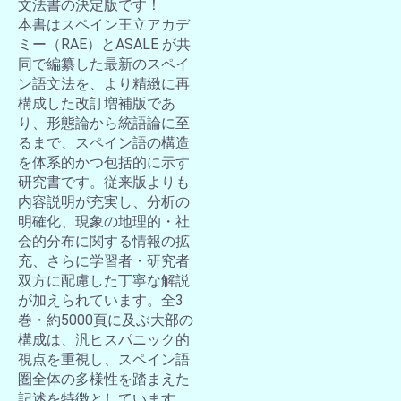
文法書の決定版です！
本書はスペイン王立アカデ
ミー（RAE）とASALE が共
同で編纂した最新のスペイ
ン語文法を、より精緻に再
構成した改訂増補版であ
り、形態論から統語論に至
るまで、スペイン語の構造
を体系的かつ包括的に示す
研究書です。従来版よりも
内容説明が充実し、分析の
明確化、現象の地理的・社
会的分布に関する情報の拡
充、さらに学習者・研究者
双方に配慮した丁寧な解説
が加えられています。全3
巻・約5000頁に及ぶ大部の
構成は、汎ヒスパニック的
視点を重視し、スペイン語
圏全体の多様性を踏まえた
記述を特徴としています。