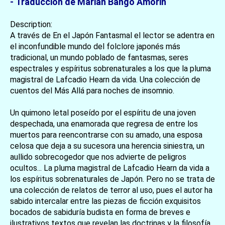
- Traduccion de Marián Bango Amorin
Description:
A través de En el Japón Fantasmal el lector se adentra en
el inconfundible mundo del folclore japonés más
tradicional, un mundo poblado de fantasmas, seres
espectrales y espíritus sobrenaturales a los que la pluma
magistral de Lafcadio Hearn da vida. Una colección de
cuentos del Más Allá para noches de insomnio.
Un quimono letal poseído por el espíritu de una joven
despechada, una enamorada que regresa de entre los
muertos para reencontrarse con su amado, una esposa
celosa que deja a su sucesora una herencia siniestra, un
aullido sobrecogedor que nos advierte de peligros
ocultos... La pluma magistral de Lafcadio Hearn da vida a
los espíritus sobrenaturales de Japón. Pero no se trata de
una colección de relatos de terror al uso, pues el autor ha
sabido intercalar entre las piezas de ficción exquisitos
bocados de sabiduría budista en forma de breves e
ilustrativos textos que revelan las doctrinas y la filosofía