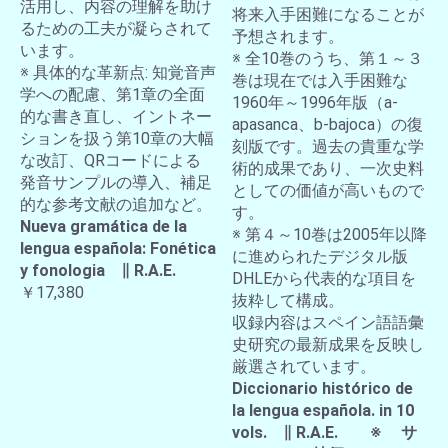
活用し、内容の理解を助け
将来入手困難になることが
るための工夫が凝らされて
予想されます。
います。
※ 全10巻のうち、第１～３
※ 具体的な革新点: 知覚音声
巻は現在では入手困難な
学への配慮、第1章の全面
1960年～1996年版（a-
的な書き直し、イントネー
apasanca、b-bajoca）の復
ションを扱う第10章の大幅
刻版です。過去の貴重な学
な改訂、QRコードによる
術的成果であり、一次史料
発音サンプルの導入、補足
としての価値が高いもので
的な参考文献の追加など。
す。
Nueva gramática de la
※ 第４～10巻は2005年以降
lengua española: Fonética
に進められたデジタル版
y fonologia ∥ R.A.E.
DHLEから代表的な項目を
￥17,380
抜粋して構成。
収録内容はスペイン語語彙
史研究の最新成果を反映し
厳選されています。
Diccionario histórico de
la lengua española. in 10
vols. ∥ R.A.E. ※ サ