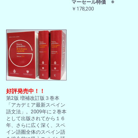
マーセール特価 ※
￥178,200
好評発売中！！
第2版 増補改訂版３巻本
「アカデミア最新スペイン
語文法」。2009年に２巻本
として出版されてから１６
年、さらに広く深く、スペ
イン語圏全体のスペイン語