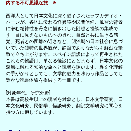
内する不可思議な旅 ※
西洋人として日本文化に深く魅了されたラフカディオ・
ハーンが、各地に伝わる怪異譚や民間信仰、風習の背景
に潜む精神性を丹念に描き出した随想と怪談の集成で
す。目に見えないものへの畏れ、自然と共に生きる感
覚、死者との距離の近さなど、明治期の日本社会に息づ
いていた独特の世界観が、静謐でありながらも鮮烈な筆
致で立ち上がります。スペイン語訳によって再生された
これらの物語は、単なる怪談にとどまらず、日本文化の
深層に触れる知的な旅へと読者を誘います。異文化理解
の手がかりとしても、文学的魅力を味わう作品としても
豊かな読書体験を提供する一冊です。
[対象年代、研究分野]
本書は高校生以上の読者を対象とし、日本文学研究、日
本文化研究、民俗学、怪談研究、翻訳文学研究に関心を
持つ方に適しています。