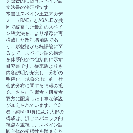
を総合的に扱うスペイン語
文法書の決定版です！
本書はスペイン王立アカデ
ミー（RAE）とASALE が共
同で編纂した最新のスペイ
ン語文法を、より精緻に再
構成した改訂増補版であ
り、形態論から統語論に至
るまで、スペイン語の構造
を体系的かつ包括的に示す
研究書です。従来版よりも
内容説明が充実し、分析の
明確化、現象の地理的・社
会的分布に関する情報の拡
充、さらに学習者・研究者
双方に配慮した丁寧な解説
が加えられています。全3
巻・約5000頁に及ぶ大部の
構成は、汎ヒスパニック的
視点を重視し、スペイン語
圏全体の多様性を踏まえた