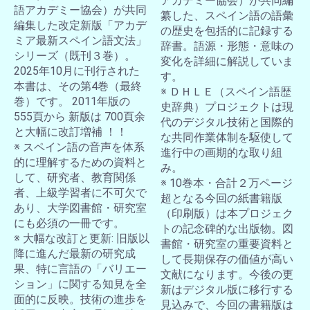
アカデミー協会）が共同編
語アカデミー協会）が共同
纂した、スペイン語の語彙
編集した改定新版「アカデ
の歴史を包括的に記録する
ミア最新スペイン語文法」
辞書。語源・形態・意味の
シリーズ（既刊３巻）。
変化を詳細に解説していま
2025年10月に刊行された
す。
本書は、その第4巻（最終
※ ＤＨＬＥ（スペイン語歴
巻）です。 2011年版の
史辞典）プロジェクトは現
555頁から 新版は 700頁余
代のデジタル技術と国際的
と大幅に改訂増補 ！！
な共同作業体制を駆使して
※ スペイン語の音声を体系
進行中の画期的な取り組
的に理解するための資料と
み。
して、研究者、教育関係
※ 10巻本・合計２万ページ
者、上級学習者に不可欠で
超となる今回の紙書籍版
あり、大学図書館・研究室
（印刷版）は本プロジェク
にも必須の一冊です。
トの記念碑的な出版物。図
※ 大幅な改訂と更新: 旧版以
書館・研究室の重要資料と
降に進んだ最新の研究成
して長期保存の価値が高い
果、特に言語の「バリエー
文献になります。今後の更
ション」に関する知見を全
新はデジタル版に移行する
面的に反映。技術の進歩を
見込みで、今回の書籍版は