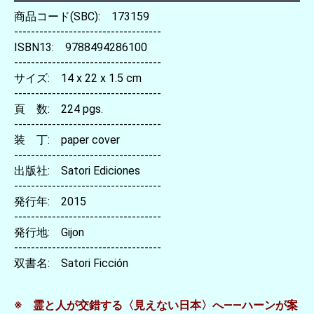
商品コード(SBC): 173159
-----------------------------------
ISBN13: 9788494286100
-----------------------------------
サイズ: 14 x 22 x 1.5 cm
-----------------------------------
頁 数: 224 pgs.
-----------------------------------
装 丁: paper cover
-----------------------------------
出版社: Satori Ediciones
-----------------------------------
発行年: 2015
-----------------------------------
発行地: Gijon
-----------------------------------
双書名: Satori Ficción
※ 霊と人が交錯する〈見えない日本〉へ――ハーンが案