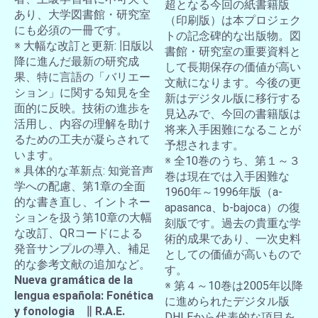
超となる今回の紙書籍版
あり、大学図書館・研究室
（印刷版）は本プロジェク
にも必須の一冊です。
トの記念碑的な出版物。図
※ 大幅な改訂と更新: 旧版以
書館・研究室の重要資料と
降に進んだ最新の研究成
して長期保存の価値が高い
果、特に言語の「バリエー
文献になります。今後の更
ション」に関する知見を全
新はデジタル版に移行する
面的に反映。技術の進歩を
見込みで、今回の書籍版は
活用し、内容の理解を助け
将来入手困難になることが
るための工夫が凝らされて
予想されます。
います。
※ 全10巻のうち、第１～３
※ 具体的な革新点: 知覚音声
巻は現在では入手困難な
学への配慮、第1章の全面
1960年～1996年版（a-
的な書き直し、イントネー
apasanca、b-bajoca）の復
ションを扱う第10章の大幅
刻版です。過去の貴重な学
な改訂、QRコードによる
術的成果であり、一次史料
発音サンプルの導入、補足
としての価値が高いもので
的な参考文献の追加など。
す。
Nueva gramática de la
※ 第４～10巻は2005年以降
lengua española: Fonética
に進められたデジタル版
y fonologia ∥ R.A.E.
DHLEから代表的な項目を