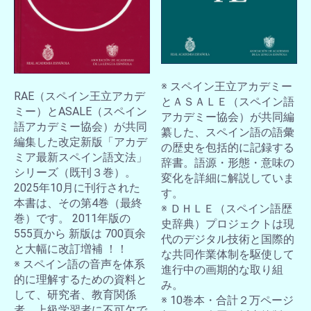
※ スペイン王立アカデミー
RAE（スペイン王立アカデ
とＡＳＡＬＥ（スペイン語
ミー）とASALE（スペイン
アカデミー協会）が共同編
語アカデミー協会）が共同
纂した、スペイン語の語彙
編集した改定新版「アカデ
の歴史を包括的に記録する
ミア最新スペイン語文法」
辞書。語源・形態・意味の
シリーズ（既刊３巻）。
変化を詳細に解説していま
2025年10月に刊行された
す。
本書は、その第4巻（最終
※ ＤＨＬＥ（スペイン語歴
巻）です。 2011年版の
史辞典）プロジェクトは現
555頁から 新版は 700頁余
代のデジタル技術と国際的
と大幅に改訂増補 ！！
な共同作業体制を駆使して
※ スペイン語の音声を体系
進行中の画期的な取り組
的に理解するための資料と
み。
して、研究者、教育関係
※ 10巻本・合計２万ページ
者、上級学習者に不可欠で