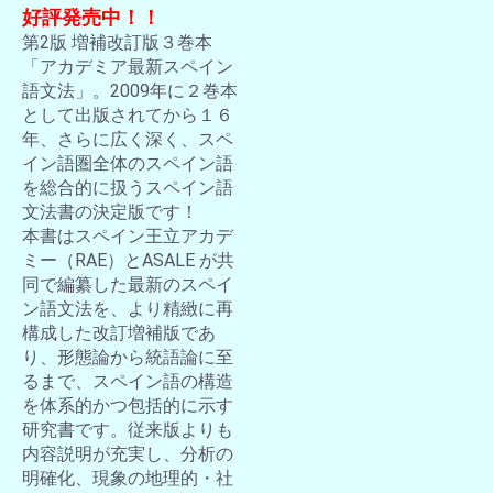
好評発売中！！
第2版 増補改訂版３巻本
「アカデミア最新スペイン
語文法」。2009年に２巻本
として出版されてから１６
年、さらに広く深く、スペ
イン語圏全体のスペイン語
を総合的に扱うスペイン語
文法書の決定版です！
本書はスペイン王立アカデ
ミー（RAE）とASALE が共
同で編纂した最新のスペイ
ン語文法を、より精緻に再
構成した改訂増補版であ
り、形態論から統語論に至
るまで、スペイン語の構造
を体系的かつ包括的に示す
研究書です。従来版よりも
内容説明が充実し、分析の
明確化、現象の地理的・社