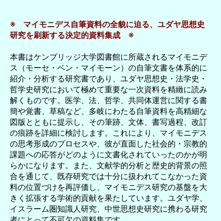
※ マイモニデス自筆資料の全貌に迫る、ユダヤ思想史
研究を刷新する決定的資料集成 ※
本書はケンブリッジ大学図書館に所蔵されるマイモニデ
ス（モーセ・ベン・マイモーン）の自筆文書を体系的に
紹介・分析する研究書であり、ユダヤ思想史・法学史・
哲学史研究において極めて重要な一次資料を精緻に読み
解くものです。医学、法、哲学、共同体運営に関する書
簡や覚書、草稿など、多岐にわたる自筆資料を高精細な
図版とともに提示し、その筆跡、文体、書写過程、改訂
の痕跡を詳細に検討します。これにより、マイモニデス
の思考形成のプロセスや、彼が直面した社会的・宗教的
課題への応答がどのように文書化されていったのかが明
らかになります。また、文献学的分析と歴史的背景の照
合を通じて、既存研究では十分に扱われてこなかった資
料の位置づけを再評価し、マイモニデス研究の基盤を大
きく拡張する学術的貢献を果たしています。ユダヤ学、
イスラーム圏知識人研究、中世思想史研究に携わる研究
者にとって不可欠の資料集です。