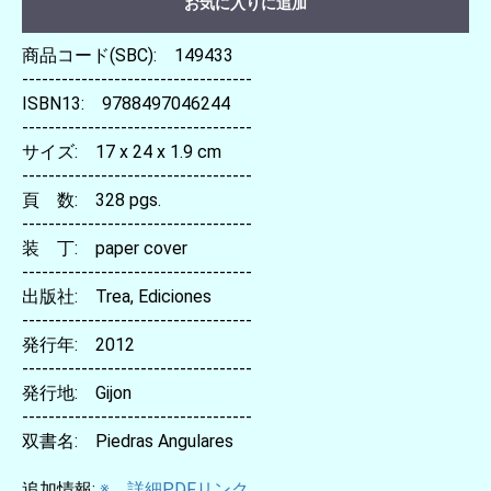
お気に入りに追加
商品コード(SBC): 149433
-----------------------------------
ISBN13: 9788497046244
-----------------------------------
サイズ: 17 x 24 x 1.9 cm
-----------------------------------
頁 数: 328 pgs.
-----------------------------------
装 丁: paper cover
-----------------------------------
出版社: Trea, Ediciones
-----------------------------------
発行年: 2012
-----------------------------------
発行地: Gijon
-----------------------------------
双書名: Piedras Angulares
追加情報:
※ 詳細PDFリンク