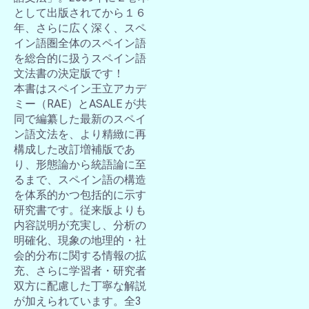
として出版されてから１６
年、さらに広く深く、スペ
イン語圏全体のスペイン語
を総合的に扱うスペイン語
文法書の決定版です！
本書はスペイン王立アカデ
ミー（RAE）とASALE が共
同で編纂した最新のスペイ
ン語文法を、より精緻に再
構成した改訂増補版であ
り、形態論から統語論に至
るまで、スペイン語の構造
を体系的かつ包括的に示す
研究書です。従来版よりも
内容説明が充実し、分析の
明確化、現象の地理的・社
会的分布に関する情報の拡
充、さらに学習者・研究者
双方に配慮した丁寧な解説
が加えられています。全3