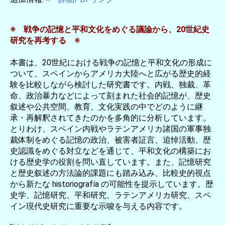
※ 戦争の記憶と平和文化をめぐる議論から、20世紀史
研究を再考する ※
本書は、20世紀における戦争の記憶と平和文化の形成に
ついて、スペインからアメリカ大陸へと広がる歴史的経
験を比較しながら検討した研究書です。内戦、独裁、革
命、政治暴力などによって刻まれた社会的記憶が、歴史
叙述や公共空間、教育、文化実践の中でどのように継
承・再解釈されてきたのかを多角的に分析しています。
とりわけ、スペイン内戦やラテンアメリカ諸国の軍事独
裁体制をめぐる記憶の政治、被害者証言、追悼活動、歴
史認識をめぐる対立などを通じて、平和文化の構築にお
ける歴史学の役割を問い直しています。また、記憶研究
と歴史叙述の方法論的課題にも踏み込み、比較史的視点
から新たな historiografía の可能性を提示しています。歴
史学、記憶研究、平和研究、ラテンアメリカ研究、スペ
イン現代史研究に重要な示唆を与える内容です。