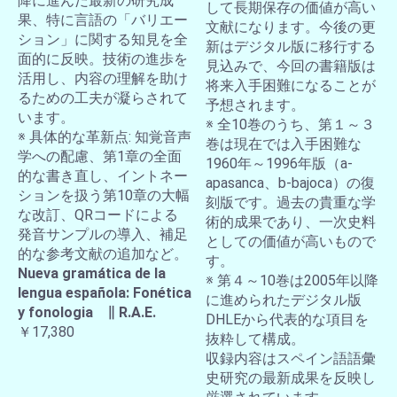
降に進んだ最新の研究成
して長期保存の価値が高い
果、特に言語の「バリエー
文献になります。今後の更
ション」に関する知見を全
新はデジタル版に移行する
面的に反映。技術の進歩を
見込みで、今回の書籍版は
活用し、内容の理解を助け
将来入手困難になることが
るための工夫が凝らされて
予想されます。
います。
※ 全10巻のうち、第１～３
※ 具体的な革新点: 知覚音声
巻は現在では入手困難な
学への配慮、第1章の全面
1960年～1996年版（a-
的な書き直し、イントネー
apasanca、b-bajoca）の復
ションを扱う第10章の大幅
刻版です。過去の貴重な学
な改訂、QRコードによる
術的成果であり、一次史料
発音サンプルの導入、補足
としての価値が高いもので
的な参考文献の追加など。
す。
Nueva gramática de la
※ 第４～10巻は2005年以降
lengua española: Fonética
に進められたデジタル版
y fonologia ∥ R.A.E.
DHLEから代表的な項目を
￥17,380
抜粋して構成。
収録内容はスペイン語語彙
史研究の最新成果を反映し