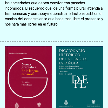
las sociedades que deben convivir con pasados
incómodos. El recuerdo que, de una forma plural, atienda a
las memorias y contribuya a construir la historia está en el
camino del conocimiento que hace más libre el presente y
お買い物を続ける
カートへ進む
nos hará más libres en el futuro.