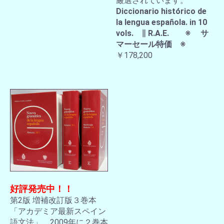
厳選されています。
Diccionario histórico de
la lengua española. in 10
vols. ∥ R.A.E. ※ サ
マーセール特価 ※
￥178,200
好評発売中！！
第2版 増補改訂版３巻本
「アカデミア最新スペイン
語文法」。2009年に２巻本