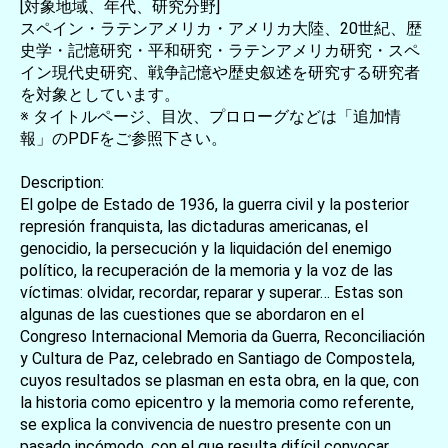
[対象地域、年代、研究分野]
スペイン・ラテンアメリカ・アメリカ大陸、20世紀、歴
史学・記憶研究・平和研究・ラテンアメリカ研究・スペ
イン現代史研究、戦争記憶や歴史叙述を研究する研究者
を対象としています。
※ タイトルページ、目次、プロローグなどは「追加情
報」のPDFをご参照下さい。
Description:
El golpe de Estado de 1936, la guerra civil y la posterior
represión franquista, las dictaduras americanas, el
genocidio, la persecución y la liquidación del enemigo
político, la recuperación de la memoria y la voz de las
víctimas: olvidar, recordar, reparar y superar… Estas son
algunas de las cuestiones que se abordaron en el
Congreso Internacional Memoria da Guerra, Reconciliación
y Cultura de Paz, celebrado en Santiago de Compostela,
cuyos resultados se plasman en esta obra, en la que, con
la historia como epicentro y la memoria como referente,
se explica la convivencia de nuestro presente con un
pasado incómodo, con el que resulta difícil convocar