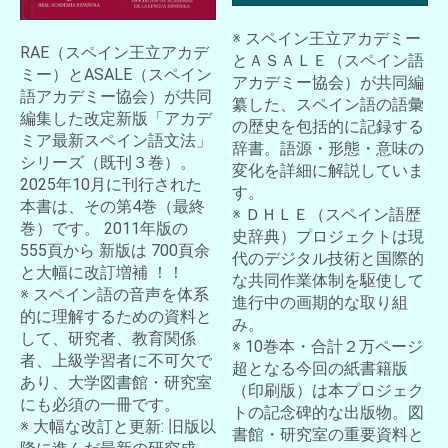
※ スペイン王立アカデミー
RAE（スペイン王立アカデ
とＡＳＡＬＥ（スペイン語
ミー）とASALE（スペイン
アカデミー協会）が共同編
語アカデミー協会）が共同
纂した、スペイン語の語彙
編集した改定新版「アカデ
の歴史を包括的に記録する
ミア最新スペイン語文法」
辞書。語源・形態・意味の
シリーズ（既刊３巻）。
変化を詳細に解説していま
2025年10月に刊行された
す。
本書は、その第4巻（最終
※ ＤＨＬＥ（スペイン語歴
巻）です。 2011年版の
史辞典）プロジェクトは現
555頁から 新版は 700頁余
代のデジタル技術と国際的
と大幅に改訂増補 ！！
な共同作業体制を駆使して
※ スペイン語の音声を体系
進行中の画期的な取り組
的に理解するための資料と
み。
して、研究者、教育関係
※ 10巻本・合計２万ページ
者、上級学習者に不可欠で
超となる今回の紙書籍版
あり、大学図書館・研究室
（印刷版）は本プロジェク
にも必須の一冊です。
トの記念碑的な出版物。図
※ 大幅な改訂と更新: 旧版以
書館・研究室の重要資料と