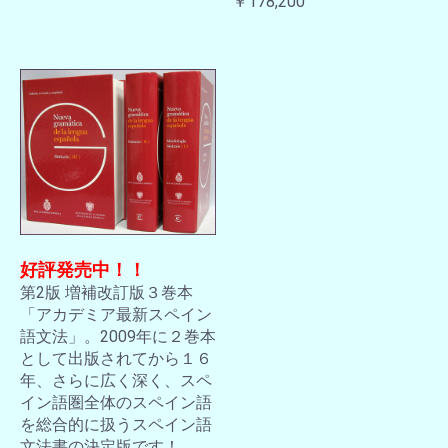
￥178,200
好評発売中！！
第2版 増補改訂版３巻本
「アカデミア最新スペイン
語文法」。2009年に２巻本
として出版されてから１６
年、さらに広く深く、スペ
イン語圏全体のスペイン語
を総合的に扱うスペイン語
文法書の決定版です！