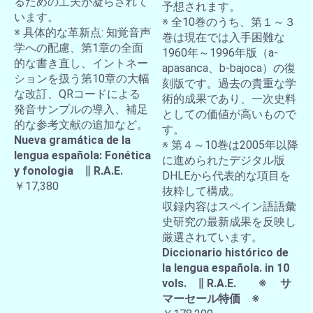
るための工夫が凝らされて
予想されます。
います。
※ 全10巻のうち、第１～３
※ 具体的な革新点: 知覚音声
巻は現在では入手困難な
学への配慮、第1章の全面
1960年～1996年版（a-
的な書き直し、イントネー
apasanca、b-bajoca）の復
ションを扱う第10章の大幅
刻版です。過去の貴重な学
な改訂、QRコードによる
術的成果であり、一次史料
発音サンプルの導入、補足
としての価値が高いもので
的な参考文献の追加など。
す。
Nueva gramática de la
※ 第４～10巻は2005年以降
lengua española: Fonética
に進められたデジタル版
y fonologia ∥ R.A.E.
DHLEから代表的な項目を
￥17,380
抜粋して構成。
収録内容はスペイン語語彙
史研究の最新成果を反映し
厳選されています。
Diccionario histórico de
la lengua española. in 10
vols. ∥ R.A.E. ※ サ
マーセール特価 ※