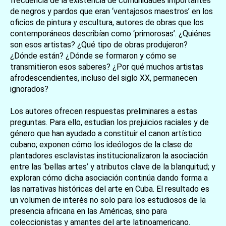
frecuencia de la existencia de comunidades importantes
de negros y pardos que eran ‘ventajosos maestros’ en los
oficios de pintura y escultura, autores de obras que los
contemporáneos describían como ‘primorosas’. ¿Quiénes
son esos artistas? ¿Qué tipo de obras produjeron?
¿Dónde están? ¿Dónde se formaron y cómo se
transmitieron esos saberes? ¿Por qué muchos artistas
afrodescendientes, incluso del siglo XX, permanecen
ignorados?
Los autores ofrecen respuestas preliminares a estas
preguntas. Para ello, estudian los prejuicios raciales y de
género que han ayudado a constituir el canon artístico
cubano; exponen cómo los ideólogos de la clase de
plantadores esclavistas institucionalizaron la asociación
entre las ‘bellas artes’ y atributos clave de la blanquitud; y
exploran cómo dicha asociación continúa dando forma a
las narrativas históricas del arte en Cuba. El resultado es
un volumen de interés no solo para los estudiosos de la
presencia africana en las Américas, sino para
coleccionistas y amantes del arte latinoamericano.