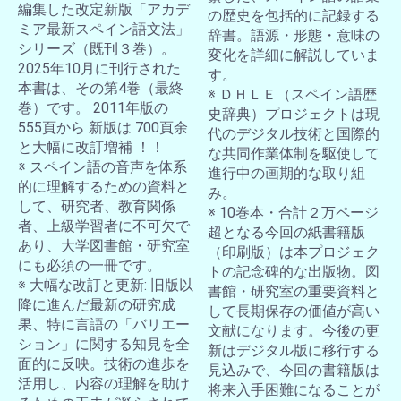
編集した改定新版「アカデ
の歴史を包括的に記録する
ミア最新スペイン語文法」
辞書。語源・形態・意味の
シリーズ（既刊３巻）。
変化を詳細に解説していま
2025年10月に刊行された
す。
本書は、その第4巻（最終
※ ＤＨＬＥ（スペイン語歴
巻）です。 2011年版の
史辞典）プロジェクトは現
555頁から 新版は 700頁余
代のデジタル技術と国際的
と大幅に改訂増補 ！！
な共同作業体制を駆使して
※ スペイン語の音声を体系
進行中の画期的な取り組
的に理解するための資料と
み。
して、研究者、教育関係
※ 10巻本・合計２万ページ
者、上級学習者に不可欠で
超となる今回の紙書籍版
あり、大学図書館・研究室
（印刷版）は本プロジェク
にも必須の一冊です。
トの記念碑的な出版物。図
※ 大幅な改訂と更新: 旧版以
書館・研究室の重要資料と
降に進んだ最新の研究成
して長期保存の価値が高い
果、特に言語の「バリエー
文献になります。今後の更
ション」に関する知見を全
新はデジタル版に移行する
面的に反映。技術の進歩を
見込みで、今回の書籍版は
活用し、内容の理解を助け
将来入手困難になることが