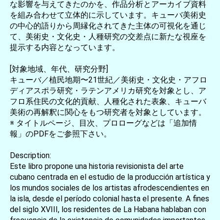
な影響を与えてきたのかを、作品分析とアーカイブ資料
を組み合わせて立体的に示しています。キューバ美術史
の中心的語りから周縁化されてきた主体の可視化を通じ
て、美術史・文化史・人種研究の交差点に新たな視座を
提示する内容となっています。
[対象地域、年代、研究分野]
キューバ／植民地期〜21世紀／美術史・文化史・アフロ
ディアスポラ研究・ラテンアメリカ研究を対象とし、ア
フロ系住民の文化的貢献、人種化された表象、キューバ
美術の再解釈に関心をもつ研究者を対象としています。
※ タイトルページ、目次、プロローグなどは「追加情
報」のPDFをご参照下さい。
Description:
Este libro propone una historia revisionista del arte
cubano centrada en el estudio de la producción artística y
los mundos sociales de los artistas afrodescendientes en
la isla, desde el período colonial hasta el presente. A fines
del siglo XVIII, los residentes de La Habana hablaban con