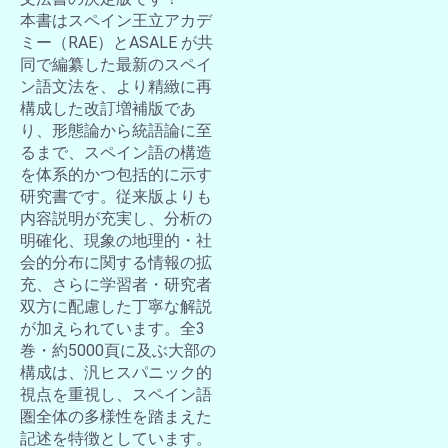
本書はスペイン王立アカデ
ミー（RAE）とASALE が共
同で編纂した最新のスペイ
ン語文法を、より精緻に再
構成した改訂増補版であ
り、形態論から統語論に至
るまで、スペイン語の構造
を体系的かつ包括的に示す
研究書です。従来版よりも
内容説明が充実し、分析の
明確化、現象の地理的・社
会的分布に関する情報の拡
充、さらに学習者・研究者
双方に配慮した丁寧な解説
が加えられています。全3
巻・約5000頁に及ぶ大部の
構成は、汎ヒスパニック的
視点を重視し、スペイン語
圏全体の多様性を踏まえた
記述を特徴としています。