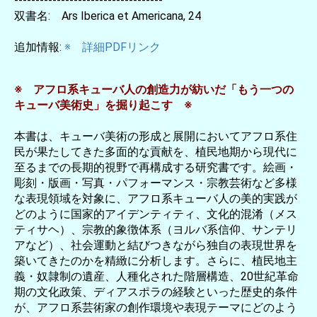
-----------------------------------
双書名: Ars Iberica et Americana, 24
追加情報:
※ 詳細PDFリンク
※ アフロ系キューバ人の創造力が紡いだ「もう一つの
キューバ美術史」を掘り起こす ※
本書は、キューバ美術の形成と展開においてアフロ系住
民が果たしてきた多面的な貢献を、植民地期から現代に
至るまでの長期的視野で再構成する研究書です。絵画・
彫刻・版画・写真・パフォーマンス・宗教芸術など多様
な表現領域を対象に、アフロ系キューバ人の美的実践が
どのように国家的アイデンティティ、文化的混淆（メス
ティサヘ）、宗教的象徴体系（ヨルバ系信仰、サンテリ
アなど）、社会運動と結びつきながら独自の表現世界を
築いてきたのかを精緻に分析します。さらに、植民地主
義・奴隷制の遺産、人種化された階層構造、20世紀革命
期の文化政策、ディアスポラの経験といった歴史的条件
が、アフロ系芸術家の創作環境や表現テーマにどのよう