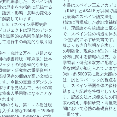
が共同編纂した、スペイン語
本書はスペイン王立アカデミ
彙の歴史を包括的に記録する
（RAE）とASALE が共同で
。語源・形態・意味の変化を
た最新のスペイン語文法を、
に解説しています。
精緻に再構成した改訂増補版
ＤＨＬＥ（スペイン語歴史辞
り、形態論から統語論に至る
プロジェクトは現代のデジタ
で、スペイン語の構造を体系
術と国際的な共同作業体制を
つ包括的に示す研究書です。
して進行中の画期的な取り組
版よりも内容説明が充実し、
の明確化、現象の地理的・社
10巻本・合計２万ページ超とな
分布に関する情報の拡充、さ
回の紙書籍版（印刷版）は本
学習者・研究者双方に配慮し
ジェクトの記念碑的な出版
寧な解説が加えられています
図書館・研究室の重要資料と
3巻・約5000頁に及ぶ大部
長期保存の価値が高い文献に
は、汎ヒスパニック的視点を
ます。今後の更新はデジタル
し、スペイン語圏全体の多様
移行する見込みで、今回の書
踏まえた記述を特徴としてい
は将来入手困難になることが
す。記述文法と規範文法の両
されます。
兼ね備え、学術研究・高度教
全10巻のうち、第１～３巻は現
関において必携の基礎資料と
入手困難な1960年～1996年
一冊です。
apasanca、b-bajoca）の復