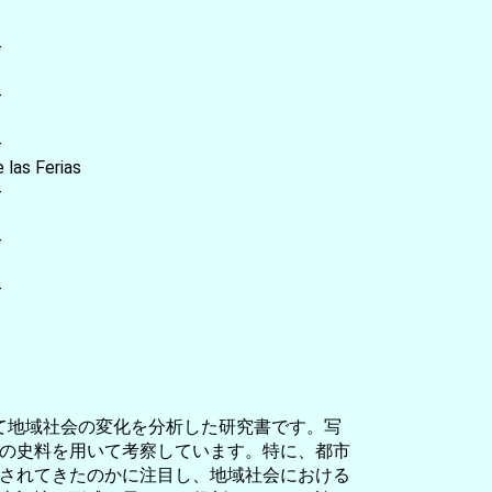
-
-
-
as Ferias
-
-
-
じて地域社会の変化を分析した研究書です。写
の史料を用いて考察しています。特に、都市
されてきたのかに注目し、地域社会における