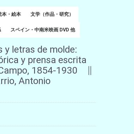
読本・絵本
文学（作品・研究）
書
係
スペイン・中南米映画 DVD 他
スペイン語文学
ポルトガル語文学
カタルーニャ文学
バスク文学
その他
 y letras de molde:
órica y prensa escrita
l Campo, 1854-1930 ∥
rrio, Antonio