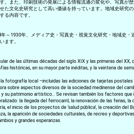
す。また、印刷技術の発展による情報流通の変化や、写真が歴
せた文化史研究として高い価値を持っています。地域史研究の
する内容です。
4年～1930年、メディア史・写真史・視覚文化研究・地域史
います。
secular de las últimas décadas del siglo XIX y las primeras del 
お買い物を続ける
カートへ進む
ías históricas, en su mayor parte inéditas, y la veintena de sem
 la fotografía local –incluidas las ediciones de tarjetas postal
ora sobre aspectos diversos de la sociedad medinense del cambi
 su patrimonio artístico… Se revisan también los factores que i
alizado: la llegada del ferrocarril, la renovación de las ferias, l
a, el inicio de los proyectos de ‘salud pública’, la creación del Ba
a, la aparición de sociedades culturales, de recreo y deportivas,
ambios y grandes esperanzas.