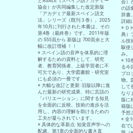
とASALE（スペイン語アカデミー
会）
協会）が共同編集した改定新版
の語
「アカデミア最新スペイン語文
辞書
法」シリーズ（既刊３巻）。2025
詳細
年10月に刊行された本書は、その
※ 
第4巻（最終巻）です。 2011年版
典）
の 555頁から 新版は 700頁余と大
ル技
幅に改訂増補 ！！
駆使
※ スペイン語の音声を体系的に理
み。
解するための資料として、研究
※ 
者、教育関係者、上級学習者に不
る今
可欠であり、大学図書館・研究室
プロ
にも必須の一冊です。
物。
※ 大幅な改訂と更新: 旧版以降に進
して
んだ最新の研究成果、特に言語の
なり
「バリエーション」に関する知見
版に
を全面的に反映。技術の進歩を活
籍版
用し、内容の理解を助けるための
予想
工夫が凝らされています。
※ 
※ 具体的な革新点: 知覚音声学への
在では
配慮、第1章の全面的な書き直
版（a-