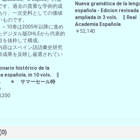
Nueva gramática de la leng
です。過去の貴重な学術的成
española - Edicion revisada
あり、一次史料としての価値
ampliada in 3 vols. ∥ Real
いものです。
Academia Española
４～10巻は2005年以降に進め
￥52,140
たデジタル版DHLEから代表的
目を抜粋して構成。
内容はスペイン語語彙史研究
新成果を反映し厳選されてい
。
onario histórico de la
a española. in 10 vols. ∥
A.E. ※ サマーセール特
※
,200
(0)