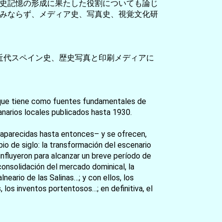
史記憶の形成に果たした役割についても論じ
みならず、メディア史、写真史、視覚文化研
・近代スペイン史、歴史写真と印刷メディアに
XX, que tiene como fuentes fundamentales de
anarios locales publicados hasta 1930.
es aparecidas hasta entonces– y se ofrecen,
o de siglo: la transformación del escenario
nfluyeron para alcanzar un breve período de
a consolidación del mercado dominical, la
lneario de las Salinas…; y con ellos, los
 los inventos portentosos…; en definitiva, el