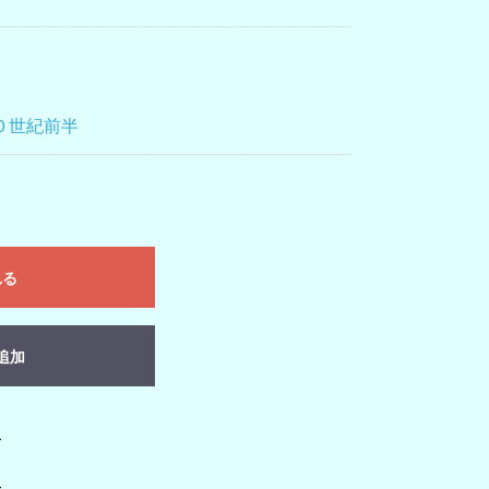
０世紀前半
れる
追加
-
-