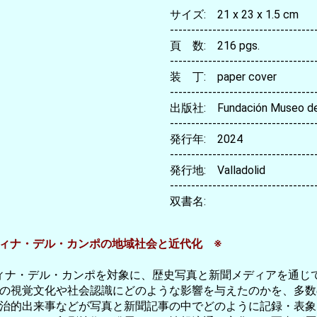
サイズ: 21 x 23 x 1.5 cm
----------------------------------
頁 数: 216 pgs.
----------------------------------
装 丁: paper cover
----------------------------------
出版社: Fundación Museo de l
----------------------------------
発行年: 2024
----------------------------------
発行地: Valladolid
----------------------------------
双書名:
ディナ・デル・カンポの地域社会と近代化 ※
メディナ・デル・カンポを対象に、歴史写真と新聞メディアを通
の視覚文化や社会認識にどのような影響を与えたのかを、多数
治的出来事などが写真と新聞記事の中でどのように記録・表象