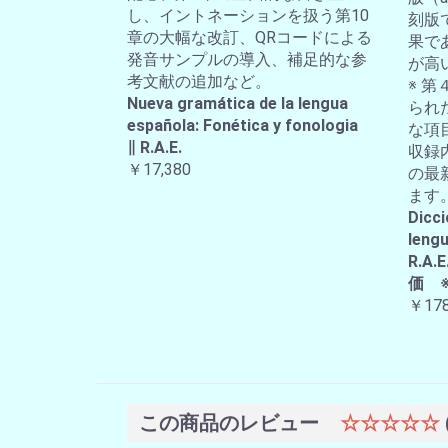
し、イントネーションを扱う第10
刻版
章の大幅な改訂、QRコードによる
果で
発音サンプルの導入、補足的な参
が高
考文献の追加など。
※ 第
Nueva gramática de la lengua
られ
española: Fonética y fonologia
な項
∥ R.A.E.
収録
￥17,380
の最
ます
Dicci
lengu
R.
価 
￥178
この商品のレビュー
☆☆☆☆☆