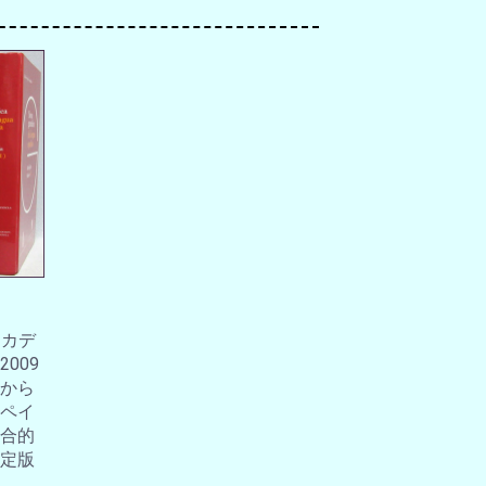
アカデ
009
から
ペイ
合的
定版