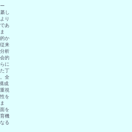
ー
編纂し
より
であ
ま
的か
従来
分析
会的
らに
た丁
。全
の構成
重視
性を
ま
面を
育機
なる