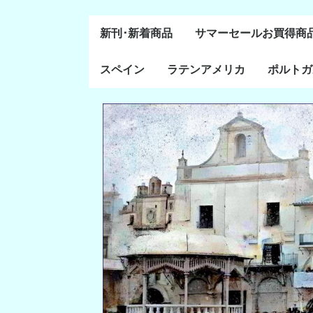
新刊･新着商品
サマーセールお買得商
スペイン
ラテンアメリカ
ポルトガ
通史・全般
８～１５世紀
１６～１８世紀
１８世紀末～２０世紀
20世紀後半以降
ラテン・アメリカ全般
メキシコ研究
中米・カリブ研究
キューバ研究
南米諸国
ペルー研究
チリ研究
アルゼンチン研究
ポルトガ
ブラジル
前半