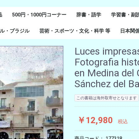
品
500円・1000円コーナー
辞書・語学
学習書・副
ル・ブラジル
芸術・スポーツ・文化・科学 等
スペイン語
ポルトガル語
Lenguas Ibericas
Lenguas Indigenas
スペインの教科書
その他
学習教材
副読本教材
絵本・児童
日本関
ル研究
研究
美術
音楽・舞踊
スポーツ
演劇・映画
料理・食文化
マンガ・コミック
その他
Luces impresas
Fotografia hist
en Medina de
Sánchez del Ba
この書籍は海外取寄せとなります
￥12,980
税込
商品コード：
177318