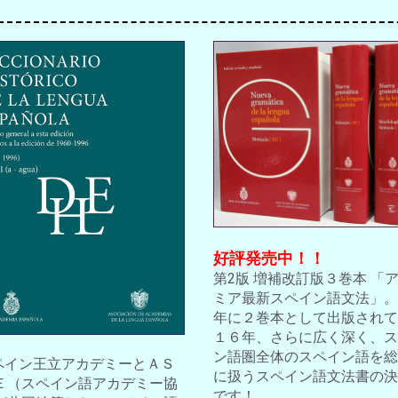
好評発売中！！
第2版 増補改訂版３巻本 「
ミア最新スペイン語文法」。2
年に２巻本として出版されて
１６年、さらに広く深く、ス
ン語圏全体のスペイン語を総
スペイン王立アカデミーとＡＳ
に扱うスペイン語文法書の決
Ｅ（スペイン語アカデミー協
です！