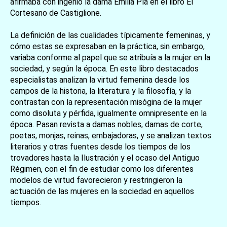
afirmaba con ingenio la dama Emilia Pía en el libro El
Cortesano de Castiglione.
La definición de las cualidades típicamente femeninas, y
cómo estas se expresaban en la práctica, sin embargo,
variaba conforme al papel que se atribuía a la mujer en la
sociedad, y según la época. En este libro destacados
especialistas analizan la virtud femenina desde los
campos de la historia, la literatura y la filosofía, y la
contrastan con la representación misógina de la mujer
como disoluta y pérfida, igualmente omnipresente en la
época. Pasan revista a damas nobles, damas de corte,
poetas, monjas, reinas, embajadoras, y se analizan textos
literarios y otras fuentes desde los tiempos de los
trovadores hasta la Ilustración y el ocaso del Antiguo
Régimen, con el fin de estudiar como los diferentes
modelos de virtud favorecieron y restringieron la
actuación de las mujeres en la sociedad en aquellos
tiempos.