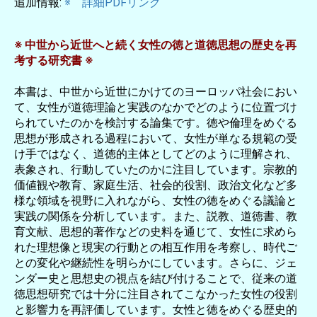
追加情報:
※ 詳細PDFリンク
※ 中世から近世へと続く女性の徳と道徳思想の歴史を再
考する研究書 ※
本書は、中世から近世にかけてのヨーロッパ社会におい
て、女性が道徳理論と実践のなかでどのように位置づけ
られていたのかを検討する論集です。徳や倫理をめぐる
思想が形成される過程において、女性が単なる規範の受
け手ではなく、道徳的主体としてどのように理解され、
表象され、行動していたのかに注目しています。宗教的
価値観や教育、家庭生活、社会的役割、政治文化など多
様な領域を視野に入れながら、女性の徳をめぐる議論と
実践の関係を分析しています。また、説教、道徳書、教
育文献、思想的著作などの史料を通じて、女性に求めら
れた理想像と現実の行動との相互作用を考察し、時代ご
との変化や継続性を明らかにしています。さらに、ジェ
ンダー史と思想史の視点を結び付けることで、従来の道
徳思想研究では十分に注目されてこなかった女性の役割
と影響力を再評価しています。女性と徳をめぐる歴史的