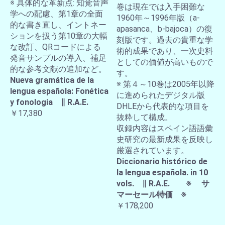
※ 具体的な革新点: 知覚音声
巻は現在では入手困難な
学への配慮、第1章の全面
1960年～1996年版（a-
的な書き直し、イントネー
apasanca、b-bajoca）の復
ションを扱う第10章の大幅
刻版です。過去の貴重な学
な改訂、QRコードによる
術的成果であり、一次史料
発音サンプルの導入、補足
としての価値が高いもので
的な参考文献の追加など。
す。
Nueva gramática de la
※ 第４～10巻は2005年以降
lengua española: Fonética
に進められたデジタル版
y fonologia ∥ R.A.E.
DHLEから代表的な項目を
￥17,380
抜粋して構成。
収録内容はスペイン語語彙
史研究の最新成果を反映し
厳選されています。
Diccionario histórico de
la lengua española. in 10
vols. ∥ R.A.E. ※ サ
マーセール特価 ※
￥178,200