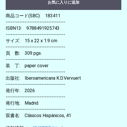
お気に入りに追加
商品コード(SBC): 183411
-----------------------------------
ISBN13: 9788491925743
-----------------------------------
サイズ: 15 x 22 x 1.9 cm
-----------------------------------
頁 数: 309 pgs.
-----------------------------------
装 丁: paper cover
-----------------------------------
出版社: Iberoamericana K.D.Vervuert
-----------------------------------
発行年: 2026
-----------------------------------
発行地: Madrid
-----------------------------------
双書名: Clásicos Hispánicos, 41