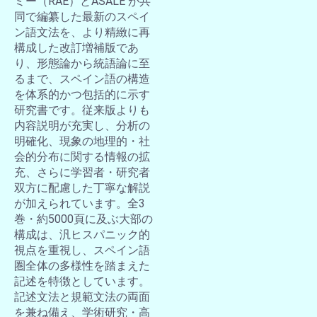
ミー（RAE）とASALE が共
同で編纂した最新のスペイ
ン語文法を、より精緻に再
構成した改訂増補版であ
り、形態論から統語論に至
るまで、スペイン語の構造
を体系的かつ包括的に示す
研究書です。従来版よりも
内容説明が充実し、分析の
明確化、現象の地理的・社
会的分布に関する情報の拡
充、さらに学習者・研究者
双方に配慮した丁寧な解説
が加えられています。全3
巻・約5000頁に及ぶ大部の
構成は、汎ヒスパニック的
視点を重視し、スペイン語
圏全体の多様性を踏まえた
記述を特徴としています。
記述文法と規範文法の両面
を兼ね備え、学術研究・高