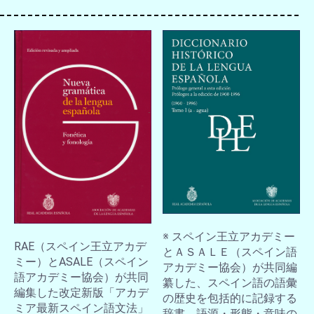
お買い物を続ける
カートへ進む
※ スペイン王立アカデミー
RAE（スペイン王立アカデ
とＡＳＡＬＥ（スペイン語
ミー）とASALE（スペイン
アカデミー協会）が共同編
語アカデミー協会）が共同
纂した、スペイン語の語彙
編集した改定新版「アカデ
の歴史を包括的に記録する
ミア最新スペイン語文法」
辞書。語源・形態・意味の