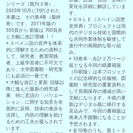
シリーズ（既刊３巻）。
変化を詳細に解説していま
2025年10月に刊行された
す。
本書は、その第4巻（最終
※ ＤＨＬＥ（スペイン語歴
巻）です。 2011年版の
史辞典）プロジェクトは現
555頁から 新版は 700頁余
代のデジタル技術と国際的
と大幅に改訂増補 ！！
な共同作業体制を駆使して
※ スペイン語の音声を体系
進行中の画期的な取り組
的に理解するための資料と
み。
して、研究者、教育関係
※ 10巻本・合計２万ページ
者、上級学習者に不可欠で
超となる今回の紙書籍版
あり、大学図書館・研究室
（印刷版）は本プロジェク
にも必須の一冊です。
トの記念碑的な出版物。図
※ 大幅な改訂と更新: 旧版以
書館・研究室の重要資料と
降に進んだ最新の研究成
して長期保存の価値が高い
果、特に言語の「バリエー
文献になります。今後の更
ション」に関する知見を全
新はデジタル版に移行する
面的に反映。技術の進歩を
見込みで、今回の書籍版は
活用し、内容の理解を助け
将来入手困難になることが
るための工夫が凝らされて
予想されます。
います。
※ 全10巻のうち、第１～３