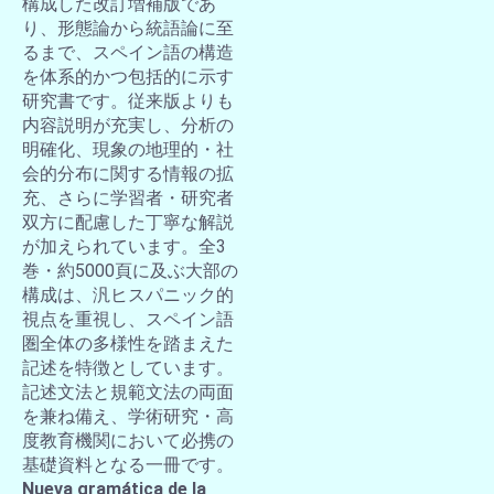
構成した改訂増補版であ
り、形態論から統語論に至
るまで、スペイン語の構造
を体系的かつ包括的に示す
研究書です。従来版よりも
内容説明が充実し、分析の
明確化、現象の地理的・社
会的分布に関する情報の拡
充、さらに学習者・研究者
双方に配慮した丁寧な解説
が加えられています。全3
巻・約5000頁に及ぶ大部の
構成は、汎ヒスパニック的
視点を重視し、スペイン語
圏全体の多様性を踏まえた
記述を特徴としています。
記述文法と規範文法の両面
を兼ね備え、学術研究・高
度教育機関において必携の
基礎資料となる一冊です。
Nueva gramática de la