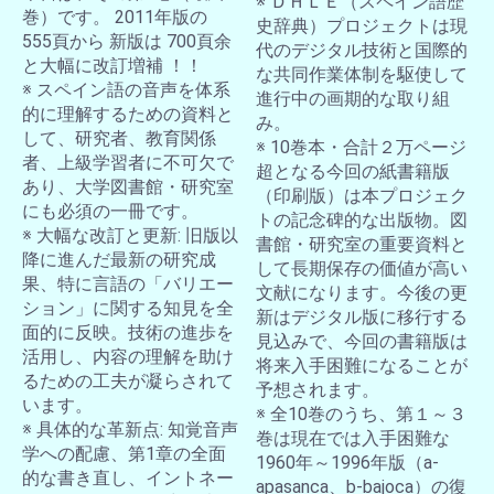
※ ＤＨＬＥ（スペイン語歴
巻）です。 2011年版の
史辞典）プロジェクトは現
555頁から 新版は 700頁余
代のデジタル技術と国際的
と大幅に改訂増補 ！！
な共同作業体制を駆使して
※ スペイン語の音声を体系
進行中の画期的な取り組
的に理解するための資料と
み。
して、研究者、教育関係
※ 10巻本・合計２万ページ
者、上級学習者に不可欠で
超となる今回の紙書籍版
あり、大学図書館・研究室
（印刷版）は本プロジェク
にも必須の一冊です。
トの記念碑的な出版物。図
※ 大幅な改訂と更新: 旧版以
書館・研究室の重要資料と
降に進んだ最新の研究成
して長期保存の価値が高い
果、特に言語の「バリエー
文献になります。今後の更
ション」に関する知見を全
新はデジタル版に移行する
面的に反映。技術の進歩を
見込みで、今回の書籍版は
活用し、内容の理解を助け
将来入手困難になることが
るための工夫が凝らされて
予想されます。
います。
※ 全10巻のうち、第１～３
※ 具体的な革新点: 知覚音声
巻は現在では入手困難な
学への配慮、第1章の全面
1960年～1996年版（a-
的な書き直し、イントネー
apasanca、b-bajoca）の復