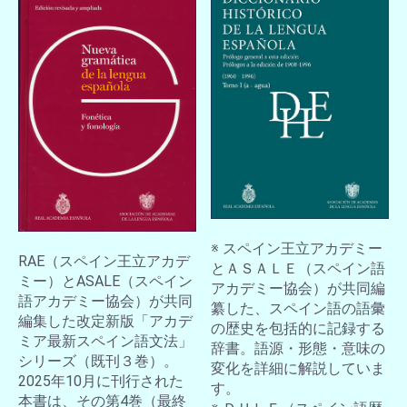
※ スペイン王立アカデミー
RAE（スペイン王立アカデ
とＡＳＡＬＥ（スペイン語
ミー）とASALE（スペイン
アカデミー協会）が共同編
語アカデミー協会）が共同
纂した、スペイン語の語彙
編集した改定新版「アカデ
の歴史を包括的に記録する
ミア最新スペイン語文法」
辞書。語源・形態・意味の
シリーズ（既刊３巻）。
変化を詳細に解説していま
2025年10月に刊行された
お買い物を続ける
カートへ進む
す。
本書は、その第4巻（最終