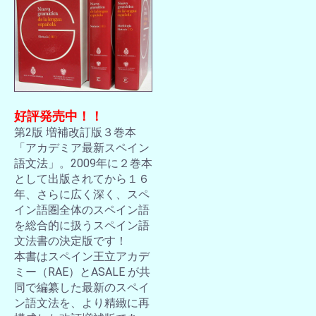
好評発売中！！
第2版 増補改訂版３巻本
「アカデミア最新スペイン
語文法」。2009年に２巻本
として出版されてから１６
年、さらに広く深く、スペ
イン語圏全体のスペイン語
を総合的に扱うスペイン語
文法書の決定版です！
本書はスペイン王立アカデ
ミー（RAE）とASALE が共
同で編纂した最新のスペイ
ン語文法を、より精緻に再