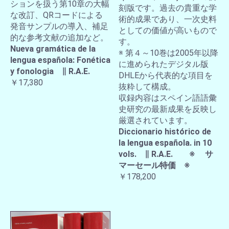
ションを扱う第10章の大幅
刻版です。過去の貴重な学
な改訂、QRコードによる
術的成果であり、一次史料
発音サンプルの導入、補足
としての価値が高いもので
的な参考文献の追加など。
す。
Nueva gramática de la
※ 第４～10巻は2005年以降
lengua española: Fonética
に進められたデジタル版
y fonologia ∥ R.A.E.
DHLEから代表的な項目を
￥17,380
抜粋して構成。
収録内容はスペイン語語彙
史研究の最新成果を反映し
厳選されています。
Diccionario histórico de
la lengua española. in 10
vols. ∥ R.A.E. ※ サ
マーセール特価 ※
￥178,200