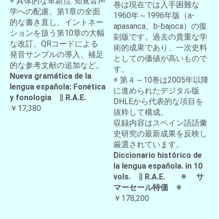
※ 具体的な革新点: 知覚音声
巻は現在では入手困難な
学への配慮、第1章の全面
1960年～1996年版（a-
的な書き直し、イントネー
apasanca、b-bajoca）の復
ションを扱う第10章の大幅
刻版です。過去の貴重な学
な改訂、QRコードによる
術的成果であり、一次史料
発音サンプルの導入、補足
としての価値が高いもので
的な参考文献の追加など。
す。
Nueva gramática de la
※ 第４～10巻は2005年以降
lengua española: Fonética
に進められたデジタル版
y fonologia ∥ R.A.E.
DHLEから代表的な項目を
￥17,380
抜粋して構成。
収録内容はスペイン語語彙
史研究の最新成果を反映し
厳選されています。
Diccionario histórico de
la lengua española. in 10
vols. ∥ R.A.E. ※ サ
マーセール特価 ※
￥178,200