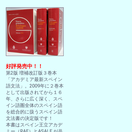
好評発売中！！
第2版 増補改訂版３巻本
「アカデミア最新スペイン
語文法」。2009年に２巻本
として出版されてから１６
年、さらに広く深く、スペ
イン語圏全体のスペイン語
を総合的に扱うスペイン語
文法書の決定版です！
本書はスペイン王立アカデ
ミー（RAE）とASALE が共