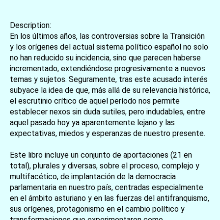
Description:
En los últimos años, las controversias sobre la Transición
y los orígenes del actual sistema político español no solo
no han reducido su incidencia, sino que parecen haberse
incrementado, extendiéndose progresivamente a nuevos
temas y sujetos. Seguramente, tras este acusado interés
subyace la idea de que, más allá de su relevancia histórica,
el escrutinio crítico de aquel período nos permite
establecer nexos sin duda sutiles, pero indudables, entre
aquel pasado hoy ya aparentemente lejano y las
expectativas, miedos y esperanzas de nuestro presente.
Este libro incluye un conjunto de aportaciones (21 en
total), plurales y diversas, sobre el proceso, complejo y
multifacético, de implantación de la democracia
parlamentaria en nuestro país, centradas especialmente
en el ámbito asturiano y en las fuerzas del antifranquismo,
sus orígenes, protagonismo en el cambio político y
transformaciones que experimentaron como