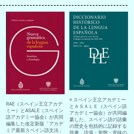
お買い物を続ける
カートへ進む
※ スペイン王立アカデミー
RAE（スペイン王立アカデ
とＡＳＡＬＥ（スペイン語
ミー）とASALE（スペイン
アカデミー協会）が共同編
語アカデミー協会）が共同
纂した、スペイン語の語彙
編集した改定新版「アカデ
の歴史を包括的に記録する
ミア最新スペイン語文法」
辞書。語源・形態・意味の