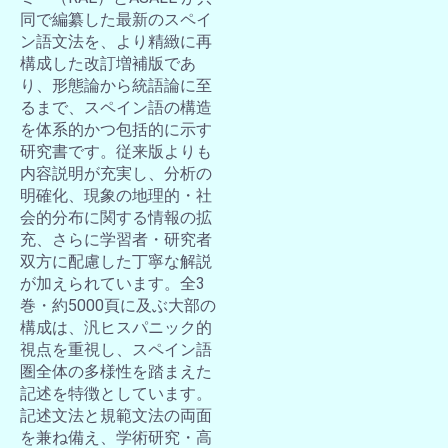
同で編纂した最新のスペイ
ン語文法を、より精緻に再
構成した改訂増補版であ
り、形態論から統語論に至
るまで、スペイン語の構造
を体系的かつ包括的に示す
研究書です。従来版よりも
内容説明が充実し、分析の
明確化、現象の地理的・社
会的分布に関する情報の拡
充、さらに学習者・研究者
双方に配慮した丁寧な解説
が加えられています。全3
巻・約5000頁に及ぶ大部の
構成は、汎ヒスパニック的
視点を重視し、スペイン語
圏全体の多様性を踏まえた
記述を特徴としています。
記述文法と規範文法の両面
を兼ね備え、学術研究・高