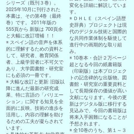
シリーズ（既刊３巻）。
変化を詳細に解説していま
2025年10月に刊行された
す。
本書は、その第4巻（最終
※ ＤＨＬＥ（スペイン語歴
巻）です。 2011年版の
史辞典）プロジェクトは現
555頁から 新版は 700頁余
代のデジタル技術と国際的
と大幅に改訂増補 ！！
な共同作業体制を駆使して
※ スペイン語の音声を体系
進行中の画期的な取り組
的に理解するための資料と
み。
して、研究者、教育関係
※ 10巻本・合計２万ページ
者、上級学習者に不可欠で
超となる今回の紙書籍版
あり、大学図書館・研究室
（印刷版）は本プロジェク
にも必須の一冊です。
トの記念碑的な出版物。図
※ 大幅な改訂と更新: 旧版以
書館・研究室の重要資料と
降に進んだ最新の研究成
して長期保存の価値が高い
果、特に言語の「バリエー
文献になります。今後の更
ション」に関する知見を全
新はデジタル版に移行する
面的に反映。技術の進歩を
見込みで、今回の書籍版は
活用し、内容の理解を助け
将来入手困難になることが
るための工夫が凝らされて
予想されます。
います。
※ 全10巻のうち、第１～３