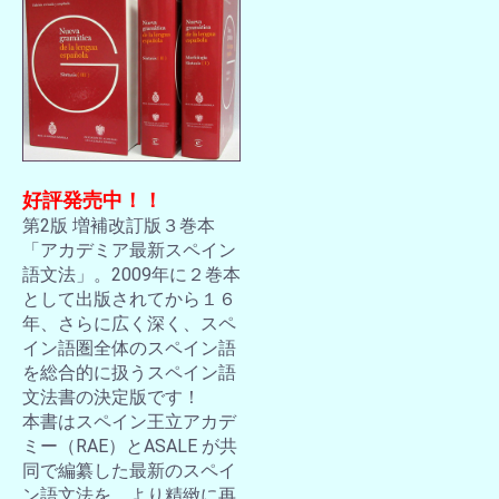
好評発売中！！
第2版 増補改訂版３巻本
「アカデミア最新スペイン
語文法」。2009年に２巻本
として出版されてから１６
年、さらに広く深く、スペ
イン語圏全体のスペイン語
を総合的に扱うスペイン語
文法書の決定版です！
本書はスペイン王立アカデ
ミー（RAE）とASALE が共
同で編纂した最新のスペイ
ン語文法を、より精緻に再