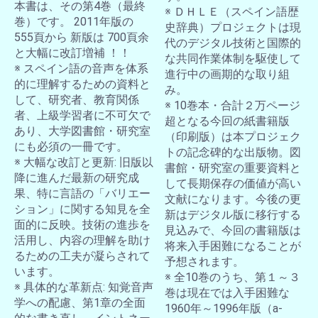
本書は、その第4巻（最終
※ ＤＨＬＥ（スペイン語歴
巻）です。 2011年版の
史辞典）プロジェクトは現
555頁から 新版は 700頁余
代のデジタル技術と国際的
と大幅に改訂増補 ！！
な共同作業体制を駆使して
※ スペイン語の音声を体系
進行中の画期的な取り組
的に理解するための資料と
み。
して、研究者、教育関係
※ 10巻本・合計２万ページ
者、上級学習者に不可欠で
超となる今回の紙書籍版
あり、大学図書館・研究室
（印刷版）は本プロジェク
にも必須の一冊です。
トの記念碑的な出版物。図
※ 大幅な改訂と更新: 旧版以
書館・研究室の重要資料と
降に進んだ最新の研究成
して長期保存の価値が高い
果、特に言語の「バリエー
文献になります。今後の更
ション」に関する知見を全
新はデジタル版に移行する
面的に反映。技術の進歩を
見込みで、今回の書籍版は
活用し、内容の理解を助け
将来入手困難になることが
るための工夫が凝らされて
予想されます。
います。
※ 全10巻のうち、第１～３
※ 具体的な革新点: 知覚音声
巻は現在では入手困難な
学への配慮、第1章の全面
1960年～1996年版（a-