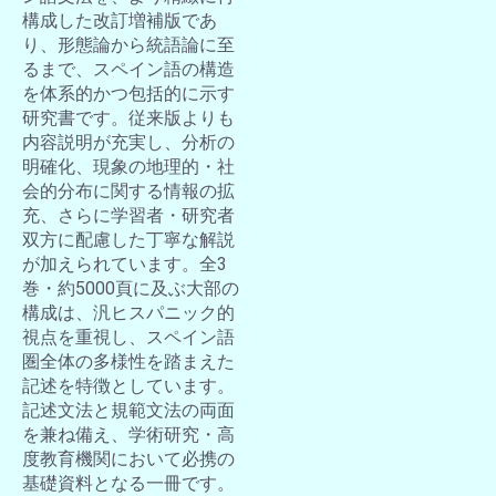
構成した改訂増補版であ
り、形態論から統語論に至
るまで、スペイン語の構造
を体系的かつ包括的に示す
研究書です。従来版よりも
内容説明が充実し、分析の
明確化、現象の地理的・社
会的分布に関する情報の拡
充、さらに学習者・研究者
双方に配慮した丁寧な解説
が加えられています。全3
巻・約5000頁に及ぶ大部の
構成は、汎ヒスパニック的
視点を重視し、スペイン語
圏全体の多様性を踏まえた
記述を特徴としています。
記述文法と規範文法の両面
を兼ね備え、学術研究・高
度教育機関において必携の
基礎資料となる一冊です。