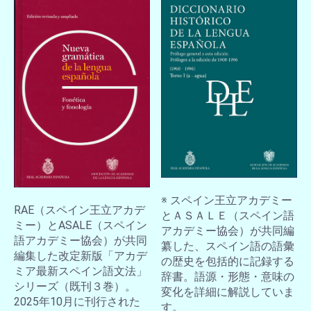
お買い物を続ける
カートへ進む
※ スペイン王立アカデミー
RAE（スペイン王立アカデ
とＡＳＡＬＥ（スペイン語
ミー）とASALE（スペイン
アカデミー協会）が共同編
語アカデミー協会）が共同
纂した、スペイン語の語彙
編集した改定新版「アカデ
の歴史を包括的に記録する
ミア最新スペイン語文法」
辞書。語源・形態・意味の
シリーズ（既刊３巻）。
変化を詳細に解説していま
2025年10月に刊行された
す。