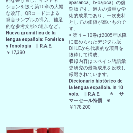
的な書き直し、イントネー
apasanca、b-bajoca）の復
ションを扱う第10章の大幅
刻版です。過去の貴重な学
な改訂、QRコードによる
術的成果であり、一次史料
発音サンプルの導入、補足
としての価値が高いもので
的な参考文献の追加など。
す。
Nueva gramática de la
※ 第４～10巻は2005年以降
lengua española: Fonética
に進められたデジタル版
y fonologia ∥ R.A.E.
DHLEから代表的な項目を
￥17,380
抜粋して構成。
収録内容はスペイン語語彙
史研究の最新成果を反映し
厳選されています。
Diccionario histórico de
la lengua española. in 10
vols. ∥ R.A.E. ※ サ
マーセール特価 ※
￥178,200