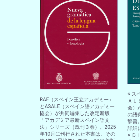
※ 
RAE（スペイン王立アカデミー）
ＡＬ
とASALE（スペイン語アカデミー
会）
協会）が共同編集した改定新版
の語
「アカデミア最新スペイン語文
辞書
法」シリーズ（既刊３巻）。2025
詳細
年10月に刊行された本書は、その
※ 