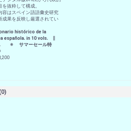
目を抜粋して構成。
内容はスペイン語語彙史研究
新成果を反映し厳選されてい
。
onario histórico de la
a española. in 10 vols. ∥
A.E. ※ サマーセール特
※
,200
(0)