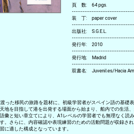
頁 数: 64 pgs.
----------------------------------
装 丁: paper cover
----------------------------------
出版社: S.G.E.L.
----------------------------------
発行年: 2010
----------------------------------
発行地: Madrid
----------------------------------
双書名: Juvenil.es/Hacia Am
へ渡った移民の旅路を題材に、初級学習者がスペイン語の基礎
天地を目指して港を出発する場面から始まり、船内での生活、
語彙と短い章立てにより、A1レベルの学習者でも無理なく読
す。さらに、内容確認や表現練習のための活動問題が収録され
習に適した構成となっています。