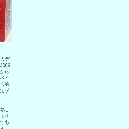
アカデ
009
から
ペイ
合的
定版
ー
編纂し
より
であ
ま