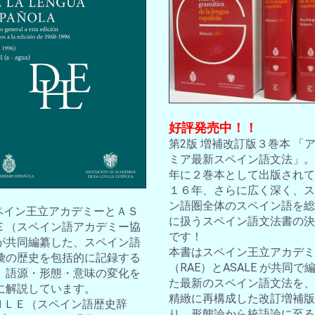
好評発売中！！
第2版 増補改訂版３巻本 「
ミア最新スペイン語文法」。2
年に２巻本として出版されて
１６年、さらに広く深く、ス
ン語圏全体のスペイン語を総
スペイン王立アカデミーとＡＳ
に扱うスペイン語文法書の決
Ｅ（スペイン語アカデミー協
です！
が共同編纂した、スペイン語
本書はスペイン王立アカデミ
彙の歴史を包括的に記録する
（RAE）とASALE が共同で
。語源・形態・意味の変化を
た最新のスペイン語文法を、
に解説しています。
精緻に再構成した改訂増補版
ＤＨＬＥ（スペイン語歴史辞
り、形態論から統語論に至る