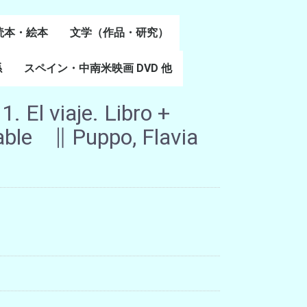
読本・絵本
文学（作品・研究）
書
係
スペイン・中南米映画 DVD 他
スペイン語文学
ポルトガル語文学
カタルーニャ文学
バスク文学
その他
. El viaje. Libro +
able ∥ Puppo, Flavia