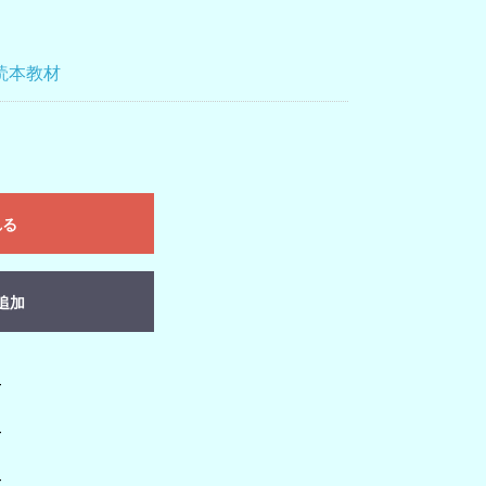
読本教材
れる
追加
-
-
-