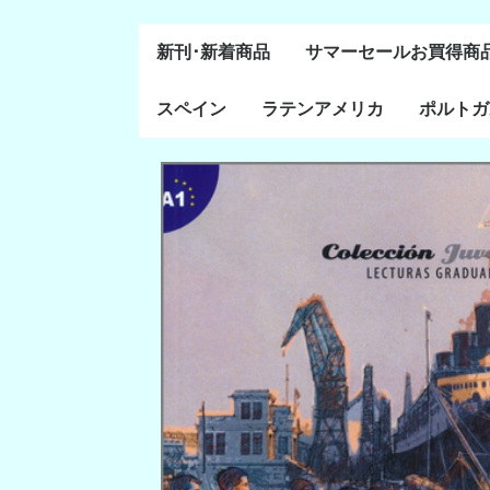
新刊･新着商品
サマーセールお買得商
スペイン
ラテンアメリカ
ポルトガ
通史・全般
８～１５世紀
１６～１８世紀
１８世紀末～２０世紀
20世紀後半以降
ラテン・アメリカ全般
メキシコ研究
中米・カリブ研究
キューバ研究
南米諸国
ペルー研究
チリ研究
アルゼンチン研究
ポルトガ
ブラジル
前半