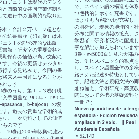
プロジェクトは現代のデジタ
で、スペイン語の構造を体系
術と国際的な共同作業体制を
つ包括的に示す研究書です。
して進行中の画期的な取り組
版よりも内容説明が充実し、
の明確化、現象の地理的・社
10巻本・合計２万ページ超とな
分布に関する情報の拡充、さ
回の紙書籍版（印刷版）は本
学習者・研究者双方に配慮し
ジェクトの記念碑的な出版
寧な解説が加えられています
図書館・研究室の重要資料と
3巻・約5000頁に及ぶ大部
長期保存の価値が高い文献に
は、汎ヒスパニック的視点を
ます。今後の更新はデジタル
し、スペイン語圏全体の多様
移行する見込みで、今回の書
踏まえた記述を特徴としてい
は将来入手困難になることが
す。記述文法と規範文法の両
されます。
兼ね備え、学術研究・高度教
全10巻のうち、第１～３巻は現
関において必携の基礎資料と
入手困難な1960年～1996年
一冊です。
apasanca、b-bajoca）の復
Nueva gramática de la leng
です。過去の貴重な学術的成
española - Edicion revisada
あり、一次史料としての価値
ampliada in 3 vols. ∥ Real
いものです。
Academia Española
４～10巻は2005年以降に進め
￥52,140
たデジタル版DHLEから代表的