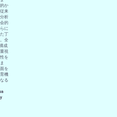
的か
従来
分析
会的
らに
た丁
。全
の構成
重視
性を
ま
面を
育機
なる
ua
 y