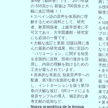
第4巻（最終巻）です。 2011年版
典）
の 555頁から 新版は 700頁余と大
ル技
幅に改訂増補 ！！
駆使
※ スペイン語の音声を体系的に理
み。
解するための資料として、研究
※ 
者、教育関係者、上級学習者に不
る今
可欠であり、大学図書館・研究室
プロ
にも必須の一冊です。
物。
※ 大幅な改訂と更新: 旧版以降に進
して
んだ最新の研究成果、特に言語の
なり
「バリエーション」に関する知見
版に
を全面的に反映。技術の進歩を活
籍版
用し、内容の理解を助けるための
予想
工夫が凝らされています。
※ 
※ 具体的な革新点: 知覚音声学への
在では
配慮、第1章の全面的な書き直
版（a-
し、イントネーションを扱う第10
刻版
章の大幅な改訂、QRコードによる
果で
発音サンプルの導入、補足的な参
が高
考文献の追加など。
※ 第
Nueva gramática de la lengua
られ