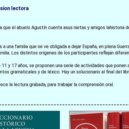
sion lectora
a que el abuelo Agustín cuenta asus nietas y amigos lahistoria d
una familia que se ve obligada a dejar España, en plena Guerra Ci
お買い物を続ける
カートへ進む
milia. Los distintos orígenes de los participantes reflejan difer
re 11 y 17 años, se proponen una serie de actividades que ponen
os gramaticales y de léxico. Hay un solucionario al final del libr
e la lectura grabada, para trabajar la comprensión oral.