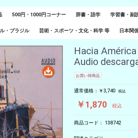
品
500円・1000円コーナー
辞書・語学
学習書・副
ル・ブラジル
芸術・スポーツ・文化・科学 等
スペイン語
ポルトガル語
Lenguas Ibericas
Lenguas Indigenas
スペインの教科書
その他
学習教材
副読本教材
絵本・児童
日本関
ル研究
研究
美術
音楽・舞踊
スポーツ
演劇・映画
料理・食文化
マンガ・コミック
その他
Hacia América 1
Audio descarg
お買い得商品
通常価格：￥3,740
税込
￥1,870
税込
商品コード：
138742