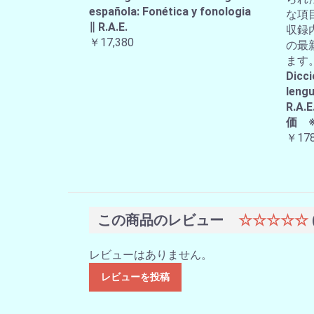
española: Fonética y fonologia
な項
∥ R.A.E.
収録
￥17,380
の最
ます
Dicci
lengu
R.
価 
￥178
この商品のレビュー
☆☆☆☆☆
レビューはありません。
レビューを投稿