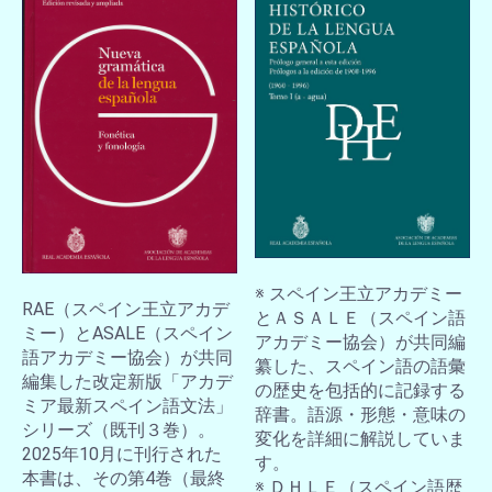
※ スペイン王立アカデミー
RAE（スペイン王立アカデ
とＡＳＡＬＥ（スペイン語
ミー）とASALE（スペイン
アカデミー協会）が共同編
語アカデミー協会）が共同
纂した、スペイン語の語彙
編集した改定新版「アカデ
の歴史を包括的に記録する
ミア最新スペイン語文法」
辞書。語源・形態・意味の
シリーズ（既刊３巻）。
変化を詳細に解説していま
2025年10月に刊行された
す。
お買い物を続ける
カートへ進む
本書は、その第4巻（最終
※ ＤＨＬＥ（スペイン語歴