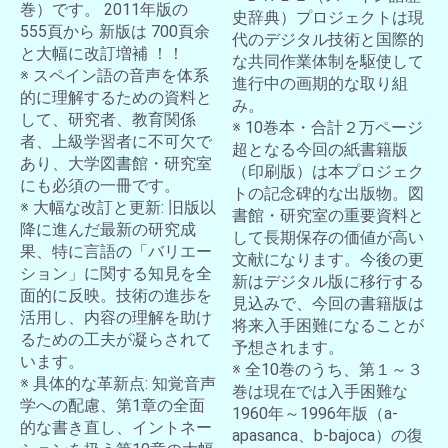
巻）です。 2011年版の
史辞典）プロジェクトは現
555頁から 新版は 700頁余
代のデジタル技術と国際的
と大幅に改訂増補 ！！
な共同作業体制を駆使して
※ スペイン語の音声を体系
進行中の画期的な取り組
的に理解するための資料と
み。
して、研究者、教育関係
※ 10巻本・合計２万ページ
者、上級学習者に不可欠で
超となる今回の紙書籍版
あり、大学図書館・研究室
（印刷版）は本プロジェク
にも必須の一冊です。
トの記念碑的な出版物。図
※ 大幅な改訂と更新: 旧版以
書館・研究室の重要資料と
降に進んだ最新の研究成
して長期保存の価値が高い
果、特に言語の「バリエー
文献になります。今後の更
ション」に関する知見を全
新はデジタル版に移行する
面的に反映。技術の進歩を
見込みで、今回の書籍版は
活用し、内容の理解を助け
将来入手困難になることが
るための工夫が凝らされて
予想されます。
います。
※ 全10巻のうち、第１～３
※ 具体的な革新点: 知覚音声
巻は現在では入手困難な
学への配慮、第1章の全面
1960年～1996年版（a-
的な書き直し、イントネー
apasanca、b-bajoca）の復