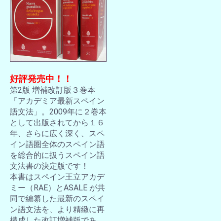
好評発売中！！
第2版 増補改訂版３巻本
「アカデミア最新スペイン
語文法」。2009年に２巻本
として出版されてから１６
年、さらに広く深く、スペ
イン語圏全体のスペイン語
を総合的に扱うスペイン語
文法書の決定版です！
本書はスペイン王立アカデ
ミー（RAE）とASALE が共
同で編纂した最新のスペイ
ン語文法を、より精緻に再
構成した改訂増補版であ