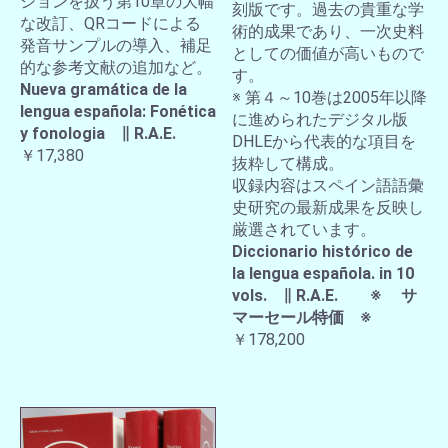
ションを扱う第10章の大幅
刻版です。過去の貴重な学
な改訂、QRコードによる
術的成果であり、一次史料
発音サンプルの導入、補足
としての価値が高いもので
的な参考文献の追加など。
す。
Nueva gramática de la
※ 第４～10巻は2005年以降
lengua española: Fonética
に進められたデジタル版
y fonologia ∥ R.A.E.
DHLEから代表的な項目を
￥17,380
抜粋して構成。
収録内容はスペイン語語彙
史研究の最新成果を反映し
厳選されています。
Diccionario histórico de
la lengua española. in 10
vols. ∥ R.A.E. ※ サ
マーセール特価 ※
￥178,200