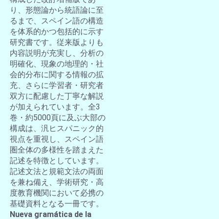
り、形態論から統語論に至
るまで、スペイン語の構造
を体系的かつ包括的に示す
研究書です。従来版よりも
内容説明が充実し、分析の
明確化、現象の地理的・社
会的分布に関する情報の拡
充、さらに学習者・研究者
双方に配慮した丁寧な解説
が加えられています。全3
巻・約5000頁に及ぶ大部の
構成は、汎ヒスパニック的
視点を重視し、スペイン語
圏全体の多様性を踏まえた
記述を特徴としています。
記述文法と規範文法の両面
を兼ね備え、学術研究・高
度教育機関において必携の
基礎資料となる一冊です。
Nueva gramática de la