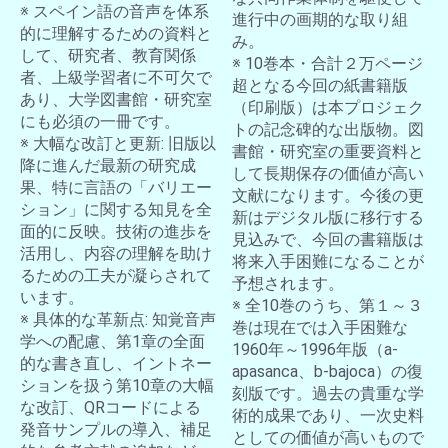
※ スペイン語の音声を体系
進行中の画期的な取り組
的に理解するための資料と
み。
して、研究者、教育関係
※ 10巻本・合計２万ページ
者、上級学習者に不可欠で
超となる今回の紙書籍版
あり、大学図書館・研究室
（印刷版）は本プロジェク
にも必須の一冊です。
トの記念碑的な出版物。図
※ 大幅な改訂と更新: 旧版以
書館・研究室の重要資料と
降に進んだ最新の研究成
して長期保存の価値が高い
果、特に言語の「バリエー
文献になります。今後の更
ション」に関する知見を全
新はデジタル版に移行する
面的に反映。技術の進歩を
見込みで、今回の書籍版は
活用し、内容の理解を助け
将来入手困難になることが
るための工夫が凝らされて
予想されます。
います。
※ 全10巻のうち、第１～３
※ 具体的な革新点: 知覚音声
巻は現在では入手困難な
学への配慮、第1章の全面
1960年～1996年版（a-
的な書き直し、イントネー
apasanca、b-bajoca）の復
ションを扱う第10章の大幅
刻版です。過去の貴重な学
な改訂、QRコードによる
術的成果であり、一次史料
発音サンプルの導入、補足
としての価値が高いもので