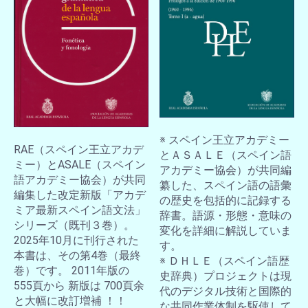
※ スペイン王立アカデミー
RAE（スペイン王立アカデ
とＡＳＡＬＥ（スペイン語
ミー）とASALE（スペイン
アカデミー協会）が共同編
語アカデミー協会）が共同
纂した、スペイン語の語彙
編集した改定新版「アカデ
の歴史を包括的に記録する
ミア最新スペイン語文法」
辞書。語源・形態・意味の
シリーズ（既刊３巻）。
変化を詳細に解説していま
2025年10月に刊行された
す。
本書は、その第4巻（最終
※ ＤＨＬＥ（スペイン語歴
巻）です。 2011年版の
史辞典）プロジェクトは現
555頁から 新版は 700頁余
代のデジタル技術と国際的
と大幅に改訂増補 ！！
な共同作業体制を駆使して