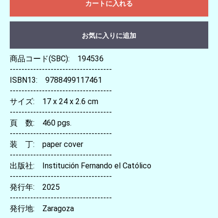
カートに入れる
お気に入りに追加
商品コード(SBC): 194536
-----------------------------------
ISBN13: 9788499117461
-----------------------------------
サイズ: 17 x 24 x 2.6 cm
-----------------------------------
頁 数: 460 pgs.
-----------------------------------
装 丁: paper cover
-----------------------------------
出版社: Institución Fernando el Católico
-----------------------------------
発行年: 2025
-----------------------------------
発行地: Zaragoza