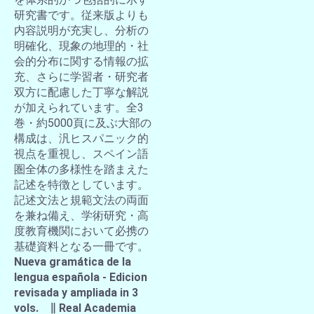
研究書です。従来版よりも
内容説明が充実し、分析の
明確化、現象の地理的・社
会的分布に関する情報の拡
充、さらに学習者・研究者
双方に配慮した丁寧な解説
が加えられています。全3
巻・約5000頁に及ぶ大部の
構成は、汎ヒスパニック的
視点を重視し、スペイン語
圏全体の多様性を踏まえた
記述を特徴としています。
記述文法と規範文法の両面
を兼ね備え、学術研究・高
度教育機関において必携の
基礎資料となる一冊です。
Nueva gramática de la
lengua española - Edicion
revisada y ampliada in 3
vols. ∥ Real Academia