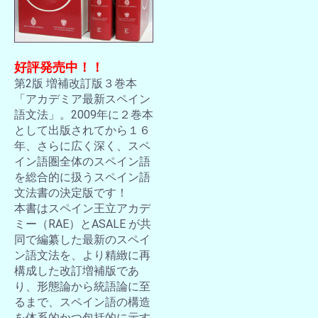
好評発売中！！
第2版 増補改訂版３巻本
「アカデミア最新スペイン
語文法」。2009年に２巻本
として出版されてから１６
年、さらに広く深く、スペ
イン語圏全体のスペイン語
を総合的に扱うスペイン語
文法書の決定版です！
本書はスペイン王立アカデ
ミー（RAE）とASALE が共
同で編纂した最新のスペイ
ン語文法を、より精緻に再
構成した改訂増補版であ
り、形態論から統語論に至
るまで、スペイン語の構造
を体系的かつ包括的に示す