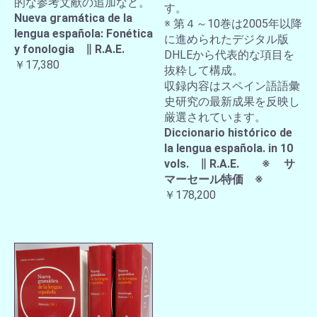
的な参考文献の追加など。
す。
Nueva gramática de la
※ 第４～10巻は2005年以降
lengua española: Fonética
に進められたデジタル版
y fonologia ∥ R.A.E.
DHLEから代表的な項目を
￥17,380
抜粋して構成。
収録内容はスペイン語語彙
史研究の最新成果を反映し
厳選されています。
Diccionario histórico de
la lengua española. in 10
vols. ∥ R.A.E. ※ サ
マーセール特価 ※
￥178,200