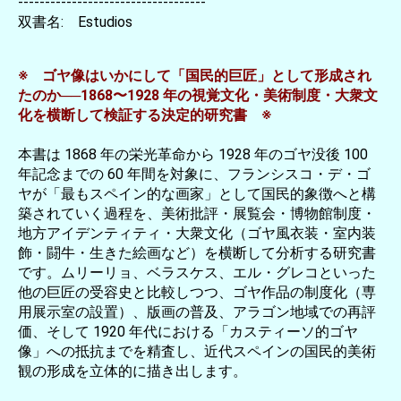
-----------------------------------
双書名: Estudios
※ ゴヤ像はいかにして「国民的巨匠」として形成され
たのか──1868〜1928 年の視覚文化・美術制度・大衆文
化を横断して検証する決定的研究書 ※
本書は 1868 年の栄光革命から 1928 年のゴヤ没後 100
年記念までの 60 年間を対象に、フランシスコ・デ・ゴ
ヤが「最もスペイン的な画家」として国民的象徴へと構
築されていく過程を、美術批評・展覧会・博物館制度・
地方アイデンティティ・大衆文化（ゴヤ風衣装・室内装
飾・闘牛・生きた絵画など）を横断して分析する研究書
です。ムリーリョ、ベラスケス、エル・グレコといった
他の巨匠の受容史と比較しつつ、ゴヤ作品の制度化（専
用展示室の設置）、版画の普及、アラゴン地域での再評
価、そして 1920 年代における「カスティーソ的ゴヤ
像」への抵抗までを精査し、近代スペインの国民的美術
観の形成を立体的に描き出します。