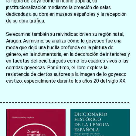
la figura de Goya como un icono popular, su
¡nstitucionalización mediante la creación de salas
dedicadas a su obra en museos españoles y la recepción
de su obra gráfica.
Se examina también su reivindicación en su región natal,
Aragón. Asimismo, se analiza cómo lo goyesco fue una
moda que dejó una huella profunda en la pintura de
género, en la indumentaria, en la decoración de interiores y
en facetas del ocio burgués como los cuadros vivos o las
corridas goyescas. Por último, el libro explora la
resistencia de ciertos autores a la imagen de lo goyesco
castizo, especialmente durante los años 20 del siglo XX.
お買い物を続ける
カートへ進む