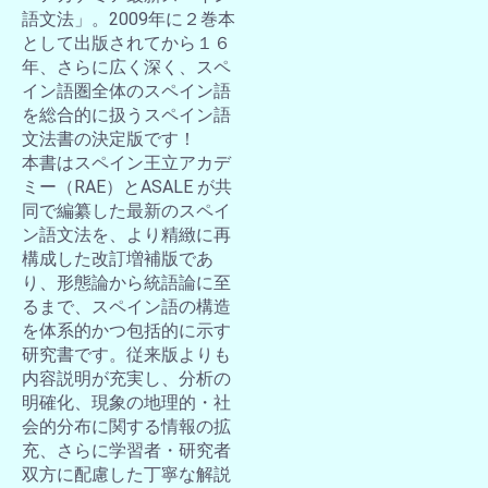
語文法」。2009年に２巻本
として出版されてから１６
年、さらに広く深く、スペ
イン語圏全体のスペイン語
を総合的に扱うスペイン語
文法書の決定版です！
本書はスペイン王立アカデ
ミー（RAE）とASALE が共
同で編纂した最新のスペイ
ン語文法を、より精緻に再
構成した改訂増補版であ
り、形態論から統語論に至
るまで、スペイン語の構造
を体系的かつ包括的に示す
研究書です。従来版よりも
内容説明が充実し、分析の
明確化、現象の地理的・社
会的分布に関する情報の拡
充、さらに学習者・研究者
双方に配慮した丁寧な解説