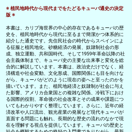
※ 植民地時代から現代までをたどるキューバ通史の決定
版 ※
本書は、カリブ海世界の中心的存在であるキューバの歴
史を、植民地時代から現代に至るまで簡潔かつ体系的に
紹介した通史です。先住民社会の時代からスペインによ
る征服と植民地化、砂糖経済の発展、奴隷制社会の形
成、独立運動、共和国時代、そして1959年革命以降の社
会主義体制まで、キューバ史の主要な出来事と変化を総
合的に解説しています。本書は、政治史だけでなく、経
済構造や社会変動、文化形成、国際関係にも目を向けな
がら、キューバがどのように現在の姿へと至ったのかを
描いています。また、植民地経済と奴隷制が社会に与え
た影響、アメリカ合衆国との複雑な関係、冷戦下におけ
る国際的役割、革命後の社会改革とその成果や課題につ
いてもわかりやすく整理しています。さらに、近年の経
済改革や人口流出、観光産業の発展など現代キューバが
直面する問題にも触れ、長期的な歴史の流れのなかで現
在を理解する視点を提供しています。キューバの歴史と
社会を概観するための格好の入門書でありながら、最新