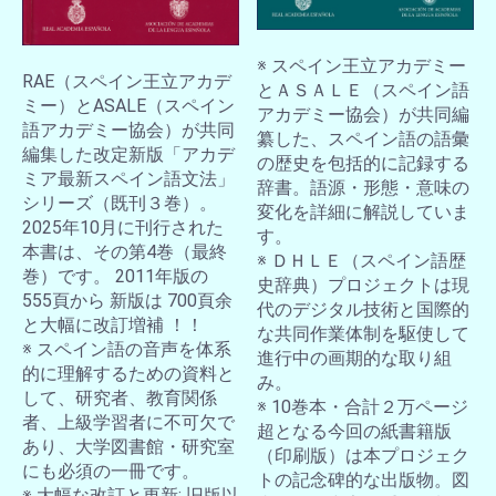
※ スペイン王立アカデミー
RAE（スペイン王立アカデ
とＡＳＡＬＥ（スペイン語
ミー）とASALE（スペイン
アカデミー協会）が共同編
語アカデミー協会）が共同
纂した、スペイン語の語彙
編集した改定新版「アカデ
の歴史を包括的に記録する
ミア最新スペイン語文法」
辞書。語源・形態・意味の
シリーズ（既刊３巻）。
変化を詳細に解説していま
2025年10月に刊行された
す。
本書は、その第4巻（最終
※ ＤＨＬＥ（スペイン語歴
巻）です。 2011年版の
史辞典）プロジェクトは現
555頁から 新版は 700頁余
代のデジタル技術と国際的
と大幅に改訂増補 ！！
な共同作業体制を駆使して
※ スペイン語の音声を体系
進行中の画期的な取り組
的に理解するための資料と
み。
して、研究者、教育関係
※ 10巻本・合計２万ページ
者、上級学習者に不可欠で
超となる今回の紙書籍版
あり、大学図書館・研究室
（印刷版）は本プロジェク
にも必須の一冊です。
トの記念碑的な出版物。図
※ 大幅な改訂と更新: 旧版以