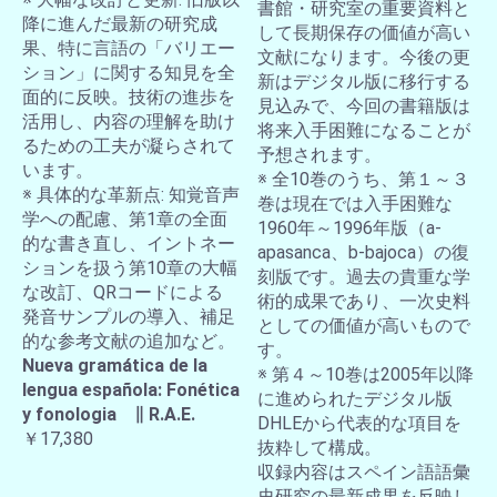
書館・研究室の重要資料と
降に進んだ最新の研究成
して長期保存の価値が高い
果、特に言語の「バリエー
文献になります。今後の更
ション」に関する知見を全
新はデジタル版に移行する
面的に反映。技術の進歩を
見込みで、今回の書籍版は
活用し、内容の理解を助け
将来入手困難になることが
るための工夫が凝らされて
予想されます。
います。
※ 全10巻のうち、第１～３
※ 具体的な革新点: 知覚音声
巻は現在では入手困難な
学への配慮、第1章の全面
1960年～1996年版（a-
的な書き直し、イントネー
apasanca、b-bajoca）の復
ションを扱う第10章の大幅
刻版です。過去の貴重な学
な改訂、QRコードによる
術的成果であり、一次史料
発音サンプルの導入、補足
としての価値が高いもので
的な参考文献の追加など。
す。
Nueva gramática de la
※ 第４～10巻は2005年以降
lengua española: Fonética
に進められたデジタル版
y fonologia ∥ R.A.E.
DHLEから代表的な項目を
￥17,380
抜粋して構成。
収録内容はスペイン語語彙
史研究の最新成果を反映し