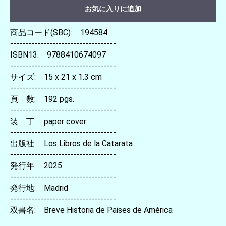
お気に入りに追加
商品コード(SBC): 194584
-----------------------------------
ISBN13: 9788410674097
-----------------------------------
サイズ: 15 x 21 x 1.3 cm
-----------------------------------
頁 数: 192 pgs.
-----------------------------------
装 丁: paper cover
-----------------------------------
出版社: Los Libros de la Catarata
-----------------------------------
発行年: 2025
-----------------------------------
発行地: Madrid
-----------------------------------
双書名: Breve Historia de Paises de América