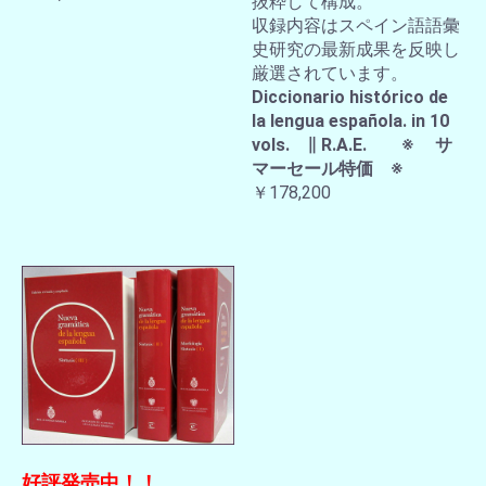
抜粋して構成。
収録内容はスペイン語語彙
史研究の最新成果を反映し
厳選されています。
Diccionario histórico de
la lengua española. in 10
vols. ∥ R.A.E. ※ サ
マーセール特価 ※
￥178,200
好評発売中！！