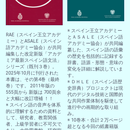
※ スペイン王立アカデミー
RAE（スペイン王立アカデ
とＡＳＡＬＥ（スペイン語
ミー）とASALE（スペイン
アカデミー協会）が共同編
語アカデミー協会）が共同
纂した、スペイン語の語彙
編集した改定新版「アカデ
の歴史を包括的に記録する
ミア最新スペイン語文法」
辞書。語源・形態・意味の
シリーズ（既刊３巻）。
変化を詳細に解説していま
2025年10月に刊行された
す。
本書は、その第4巻（最終
※ ＤＨＬＥ（スペイン語歴
巻）です。 2011年版の
史辞典）プロジェクトは現
555頁から 新版は 700頁余
代のデジタル技術と国際的
と大幅に改訂増補 ！！
な共同作業体制を駆使して
※ スペイン語の音声を体系
進行中の画期的な取り組
的に理解するための資料と
み。
して、研究者、教育関係
※ 10巻本・合計２万ページ
者、上級学習者に不可欠で
超となる今回の紙書籍版