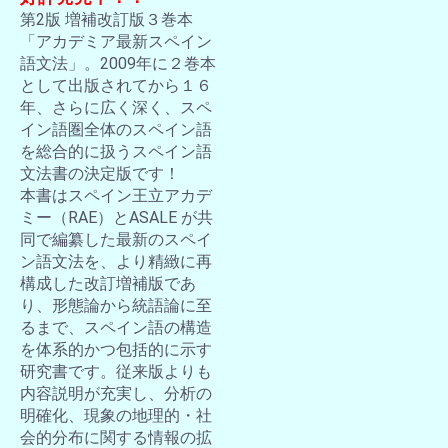
第2版 増補改訂版３巻本
「アカデミア最新スペイン
語文法」。2009年に２巻本
として出版されてから１６
年、さらに広く深く、スペ
イン語圏全体のスペイン語
を総合的に扱うスペイン語
文法書の決定版です！
本書はスペイン王立アカデ
ミー（RAE）とASALE が共
同で編纂した最新のスペイ
ン語文法を、より精緻に再
構成した改訂増補版であ
り、形態論から統語論に至
るまで、スペイン語の構造
を体系的かつ包括的に示す
研究書です。従来版よりも
内容説明が充実し、分析の
明確化、現象の地理的・社
会的分布に関する情報の拡