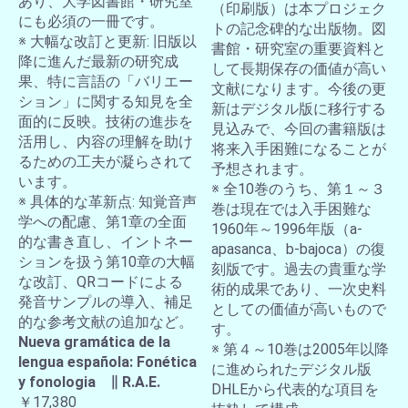
あり、大学図書館・研究室
（印刷版）は本プロジェク
にも必須の一冊です。
トの記念碑的な出版物。図
※ 大幅な改訂と更新: 旧版以
書館・研究室の重要資料と
降に進んだ最新の研究成
して長期保存の価値が高い
果、特に言語の「バリエー
文献になります。今後の更
ション」に関する知見を全
新はデジタル版に移行する
面的に反映。技術の進歩を
見込みで、今回の書籍版は
活用し、内容の理解を助け
将来入手困難になることが
るための工夫が凝らされて
予想されます。
います。
※ 全10巻のうち、第１～３
※ 具体的な革新点: 知覚音声
巻は現在では入手困難な
学への配慮、第1章の全面
1960年～1996年版（a-
的な書き直し、イントネー
apasanca、b-bajoca）の復
ションを扱う第10章の大幅
刻版です。過去の貴重な学
な改訂、QRコードによる
術的成果であり、一次史料
発音サンプルの導入、補足
としての価値が高いもので
的な参考文献の追加など。
す。
Nueva gramática de la
※ 第４～10巻は2005年以降
lengua española: Fonética
に進められたデジタル版
y fonologia ∥ R.A.E.
DHLEから代表的な項目を
￥17,380