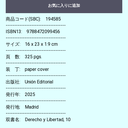
お気に入りに追加
商品コード(SBC): 194585
-----------------------------------
ISBN13: 9788472099456
-----------------------------------
サイズ: 16 x 23 x 1.9 cm
-----------------------------------
頁 数: 325 pgs.
-----------------------------------
装 丁: paper cover
-----------------------------------
出版社: Unión Editorial
-----------------------------------
発行年: 2025
-----------------------------------
発行地: Madrid
-----------------------------------
双書名: Derecho y Libertad, 10