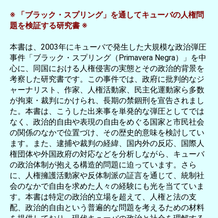
※ 「ブラック・スプリング」を通してキューバの人権問
題を検証する研究書 ※
本書は、2003年にキューバで発生した大規模な政治弾圧
事件「ブラック・スプリング（Primavera Negra）」を中
心に、同国における人権侵害の実態とその政治的背景を
考察した研究書です。この事件では、政府に批判的なジ
ャーナリスト、作家、人権活動家、民主化運動家ら多数
が拘束・裁判にかけられ、長期の禁錮刑を宣告されまし
た。本書は、こうした出来事を単発的な弾圧としてでは
なく、政治的自由や表現の自由をめぐる国家と市民社会
の関係のなかで位置づけ、その歴史的意味を検討してい
ます。また、逮捕や裁判の経緯、国内外の反応、国際人
権団体や外国政府の対応などを分析しながら、キューバ
の政治体制が抱える構造的問題に迫っています。さら
に、人権擁護活動家や反体制派の証言を通じて、統制社
会のなかで自由を求めた人々の経験にも光を当てていま
す。本書は特定の政治的立場を超えて、人権と法の支
配、政治的自由という普遍的な問題を考えるための材料