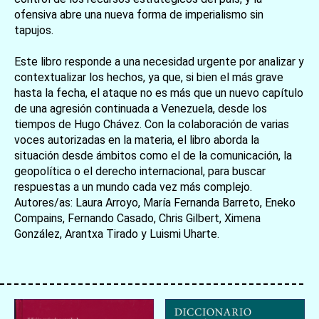
ofensiva abre una nueva forma de imperialismo sin
tapujos.
Este libro responde a una necesidad urgente por analizar y
contextualizar los hechos, ya que, si bien el más grave
hasta la fecha, el ataque no es más que un nuevo capítulo
de una agresión continuada a Venezuela, desde los
tiempos de Hugo Chávez. Con la colaboración de varias
voces autorizadas en la materia, el libro aborda la
situación desde ámbitos como el de la comunicación, la
geopolítica o el derecho internacional, para buscar
respuestas a un mundo cada vez más complejo.
Autores/as: Laura Arroyo, María Fernanda Barreto, Eneko
Compains, Fernando Casado, Chris Gilbert, Ximena
González, Arantxa Tirado y Luismi Uharte.
お買い物を続ける
カートへ進む