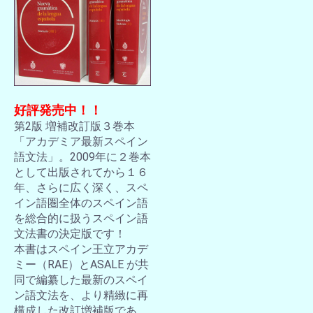
好評発売中！！
第2版 増補改訂版３巻本
「アカデミア最新スペイン
語文法」。2009年に２巻本
として出版されてから１６
年、さらに広く深く、スペ
イン語圏全体のスペイン語
を総合的に扱うスペイン語
文法書の決定版です！
本書はスペイン王立アカデ
ミー（RAE）とASALE が共
同で編纂した最新のスペイ
ン語文法を、より精緻に再
構成した改訂増補版であ