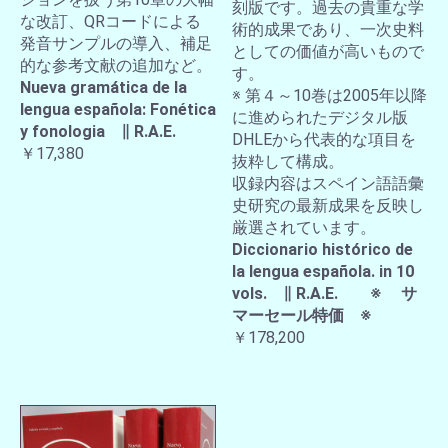
刻版です。過去の貴重な学
な改訂、QRコードによる
術的成果であり、一次史料
発音サンプルの導入、補足
としての価値が高いもので
的な参考文献の追加など。
す。
Nueva gramática de la
※ 第４～10巻は2005年以降
lengua española: Fonética
に進められたデジタル版
y fonologia ∥ R.A.E.
DHLEから代表的な項目を
￥17,380
抜粋して構成。
収録内容はスペイン語語彙
史研究の最新成果を反映し
厳選されています。
Diccionario histórico de
la lengua española. in 10
vols. ∥ R.A.E. ※ サ
マーセール特価 ※
￥178,200