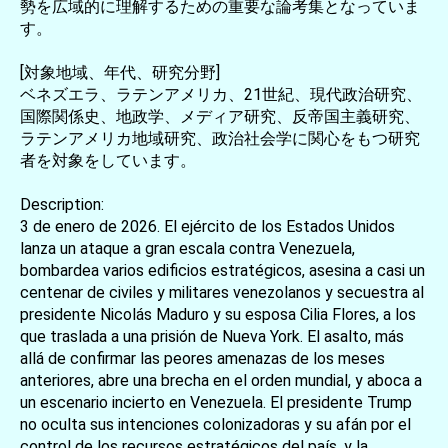
勢を広域的に理解するための重要な論考集となっていま
す。
[対象地域、年代、研究分野]
ベネズエラ、ラテンアメリカ、21世紀、現代政治研究、
国際関係史、地政学、メディア研究、反帝国主義研究、
ラテンアメリカ地域研究、政治社会学に関心をもつ研究
者を対象をしています。
Description:
3 de enero de 2026. El ejército de los Estados Unidos
lanza un ataque a gran escala contra Venezuela,
bombardea varios edificios estratégicos, asesina a casi un
centenar de civiles y militares venezolanos y secuestra al
presidente Nicolás Maduro y su esposa Cilia Flores, a los
que traslada a una prisión de Nueva York. El asalto, más
allá de confirmar las peores amenazas de los meses
anteriores, abre una brecha en el orden mundial, y aboca a
un escenario incierto en Venezuela. El presidente Trump
no oculta sus intenciones colonizadoras y su afán por el
control de los recursos estratégicos del país, y la