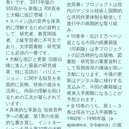
巻）です。 2011年版の
史辞典）プロジェクトは現
555頁から 新版は 700頁余
代のデジタル技術と国際的
と大幅に改訂増補 ！！
な共同作業体制を駆使して
※ スペイン語の音声を体系
進行中の画期的な取り組
的に理解するための資料と
み。
して、研究者、教育関係
※ 10巻本・合計２万ページ
者、上級学習者に不可欠で
超となる今回の紙書籍版
あり、大学図書館・研究室
（印刷版）は本プロジェク
にも必須の一冊です。
トの記念碑的な出版物。図
※ 大幅な改訂と更新: 旧版以
書館・研究室の重要資料と
降に進んだ最新の研究成
して長期保存の価値が高い
果、特に言語の「バリエー
文献になります。今後の更
ション」に関する知見を全
新はデジタル版に移行する
面的に反映。技術の進歩を
見込みで、今回の書籍版は
活用し、内容の理解を助け
将来入手困難になることが
るための工夫が凝らされて
予想されます。
います。
※ 全10巻のうち、第１～３
※ 具体的な革新点: 知覚音声
巻は現在では入手困難な
学への配慮、第1章の全面
1960年～1996年版（a-
的な書き直し、イントネー
apasanca、b-bajoca）の復
ションを扱う第10章の大幅