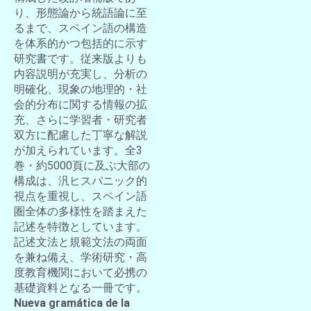
り、形態論から統語論に至
るまで、スペイン語の構造
を体系的かつ包括的に示す
研究書です。従来版よりも
内容説明が充実し、分析の
明確化、現象の地理的・社
会的分布に関する情報の拡
充、さらに学習者・研究者
双方に配慮した丁寧な解説
が加えられています。全3
巻・約5000頁に及ぶ大部の
構成は、汎ヒスパニック的
視点を重視し、スペイン語
圏全体の多様性を踏まえた
記述を特徴としています。
記述文法と規範文法の両面
を兼ね備え、学術研究・高
度教育機関において必携の
基礎資料となる一冊です。
Nueva gramática de la