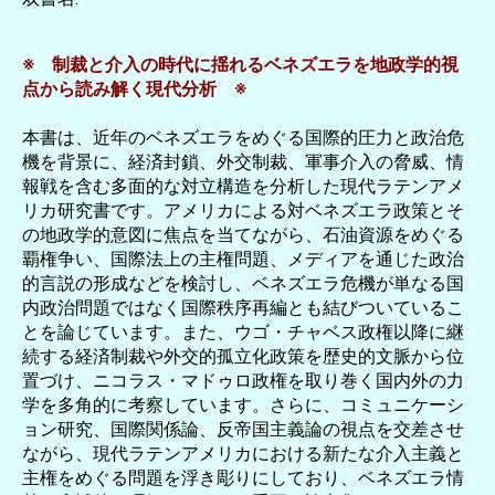
※ 制裁と介入の時代に揺れるベネズエラを地政学的視
点から読み解く現代分析 ※
本書は、近年のベネズエラをめぐる国際的圧力と政治危
機を背景に、経済封鎖、外交制裁、軍事介入の脅威、情
報戦を含む多面的な対立構造を分析した現代ラテンアメ
リカ研究書です。アメリカによる対ベネズエラ政策とそ
の地政学的意図に焦点を当てながら、石油資源をめぐる
覇権争い、国際法上の主権問題、メディアを通じた政治
的言説の形成などを検討し、ベネズエラ危機が単なる国
内政治問題ではなく国際秩序再編とも結びついているこ
とを論じています。また、ウゴ・チャベス政権以降に継
続する経済制裁や外交的孤立化政策を歴史的文脈から位
置づけ、ニコラス・マドゥロ政権を取り巻く国内外の力
学を多角的に考察しています。さらに、コミュニケーシ
ョン研究、国際関係論、反帝国主義論の視点を交差させ
ながら、現代ラテンアメリカにおける新たな介入主義と
主権をめぐる問題を浮き彫りにしており、ベネズエラ情