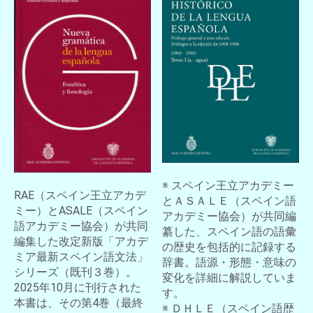
※ スペイン王立アカデミー
RAE（スペイン王立アカデ
とＡＳＡＬＥ（スペイン語
ミー）とASALE（スペイン
アカデミー協会）が共同編
語アカデミー協会）が共同
纂した、スペイン語の語彙
編集した改定新版「アカデ
の歴史を包括的に記録する
ミア最新スペイン語文法」
辞書。語源・形態・意味の
シリーズ（既刊３巻）。
変化を詳細に解説していま
2025年10月に刊行された
す。
本書は、その第4巻（最終
※ ＤＨＬＥ（スペイン語歴