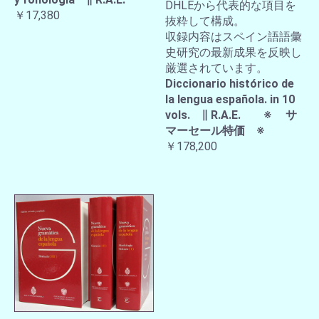
DHLEから代表的な項目を
￥17,380
抜粋して構成。
収録内容はスペイン語語彙
史研究の最新成果を反映し
厳選されています。
Diccionario histórico de
la lengua española. in 10
vols. ∥ R.A.E. ※ サ
マーセール特価 ※
￥178,200