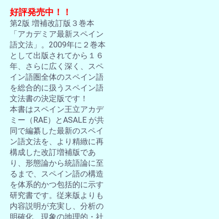
好評発売中！！
第2版 増補改訂版３巻本
「アカデミア最新スペイン
語文法」。2009年に２巻本
として出版されてから１６
年、さらに広く深く、スペ
イン語圏全体のスペイン語
を総合的に扱うスペイン語
文法書の決定版です！
本書はスペイン王立アカデ
ミー（RAE）とASALE が共
同で編纂した最新のスペイ
ン語文法を、より精緻に再
構成した改訂増補版であ
り、形態論から統語論に至
るまで、スペイン語の構造
を体系的かつ包括的に示す
研究書です。従来版よりも
内容説明が充実し、分析の
明確化、現象の地理的・社