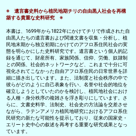
※ 遺言書史料から植民地期チリの自由黒人社会を再構
築する貴重な史料研究 ※
本書は、1699年から1822年にかけてチリで作成された自
由黒人たちの遺言書および関連文書を収集・分析し、植
民地末期から独立初期にかけてのアフロ系住民社会の実
態を明らかにした史料研究です。遺言書という個人的記
録を通じて、財産所有、家族関係、信仰、労働、奴隷制
との関係、社会的ネットワークなど、これまで十分に可
視化されてこなかった自由アフロ系住民の日常世界を詳
細に描き出しています。また、法制度と社会秩序の中で
彼らがどのように自己表象を行い、名誉や社会的地位を
確立しようとしていたのかを検討し、植民地社会におけ
る人種・身分秩序の複雑さを浮き彫りにしています。さ
らに、文書史料学、法制史、社会史の方法論を交差させ
ながら、ラテンアメリカ植民地研究におけるアフロ系住
民研究の新たな可能性を提示しており、従来の国家史・
エリート史中心の叙述を再考する重要な研究成果となっ
ています。