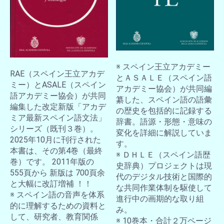
※ スペイン王立アカデミー
RAE（スペイン王立アカデ
とＡＳＡＬＥ（スペイン語
ミー）とASALE（スペイン
アカデミー協会）が共同編
語アカデミー協会）が共同
纂した、スペイン語の語彙
編集した改定新版「アカデ
の歴史を包括的に記録する
ミア最新スペイン語文法」
辞書。語源・形態・意味の
シリーズ（既刊３巻）。
変化を詳細に解説していま
2025年10月に刊行された
す。
本書は、その第4巻（最終
※ ＤＨＬＥ（スペイン語歴
巻）です。 2011年版の
史辞典）プロジェクトは現
555頁から 新版は 700頁余
代のデジタル技術と国際的
と大幅に改訂増補 ！！
な共同作業体制を駆使して
※ スペイン語の音声を体系
進行中の画期的な取り組
的に理解するための資料と
み。
して、研究者、教育関係
※ 10巻本・合計２万ページ