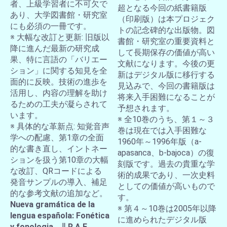
者、上級学習者に不可欠で
超となる今回の紙書籍版
あり、大学図書館・研究室
（印刷版）は本プロジェク
にも必須の一冊です。
トの記念碑的な出版物。図
※ 大幅な改訂と更新: 旧版以
書館・研究室の重要資料と
降に進んだ最新の研究成
して長期保存の価値が高い
果、特に言語の「バリエー
文献になります。今後の更
ション」に関する知見を全
新はデジタル版に移行する
面的に反映。技術の進歩を
見込みで、今回の書籍版は
活用し、内容の理解を助け
将来入手困難になることが
るための工夫が凝らされて
予想されます。
います。
※ 全10巻のうち、第１～３
※ 具体的な革新点: 知覚音声
巻は現在では入手困難な
学への配慮、第1章の全面
1960年～1996年版（a-
的な書き直し、イントネー
apasanca、b-bajoca）の復
ションを扱う第10章の大幅
刻版です。過去の貴重な学
な改訂、QRコードによる
術的成果であり、一次史料
発音サンプルの導入、補足
としての価値が高いもので
的な参考文献の追加など。
す。
Nueva gramática de la
※ 第４～10巻は2005年以降
lengua española: Fonética
に進められたデジタル版
y fonologia ∥ R.A.E.