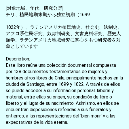
[対象地域、年代、研究分野]
チリ、植民地期末期から独立初期（1699
1822年）、ラテンアメリカ植民地史、社会史、法制史、
アフロ系住民研究、奴隷制研究、文書史料研究、歴史人
類学、ラテンアメリカ地域研究に関心をもつ研究者を対
象としています
Description:
Este libro reúne una colección documental compuesta
por 138 documentos testamentarios de mujeres y
hombres afros libres de Chile, principalmente hechos en la
ciudad de Santiago, entre 1699 y 1822. A través de ellos
se puede acceder a su información personal, laboral y
material, entre ellas su origen, su condición de libre o
liberto y el lugar de su nacimiento. Asimismo, en ellos se
encuentran disposiciones referidas a sus funerales y
entierros, a las representaciones del ‘bien morir’ y a las
expectativas de la vida eterna.