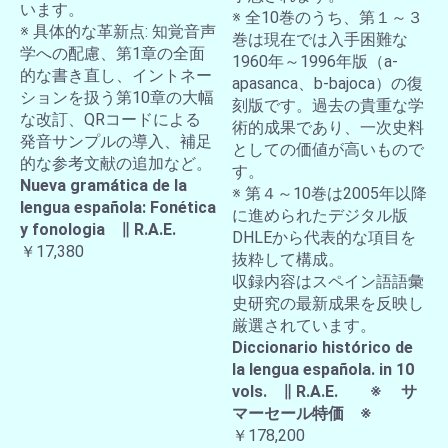
います。
※ 全10巻のうち、第１～３
※ 具体的な革新点: 知覚音声
巻は現在では入手困難な
学への配慮、第1章の全面
1960年～1996年版（a-
的な書き直し、イントネー
apasanca、b-bajoca）の復
ションを扱う第10章の大幅
刻版です。過去の貴重な学
な改訂、QRコードによる
術的成果であり、一次史料
発音サンプルの導入、補足
としての価値が高いもので
的な参考文献の追加など。
す。
Nueva gramática de la
※ 第４～10巻は2005年以降
lengua española: Fonética
に進められたデジタル版
y fonologia ∥ R.A.E.
DHLEから代表的な項目を
￥17,380
抜粋して構成。
収録内容はスペイン語語彙
史研究の最新成果を反映し
厳選されています。
Diccionario histórico de
la lengua española. in 10
vols. ∥ R.A.E. ※ サ
マーセール特価 ※
￥178,200