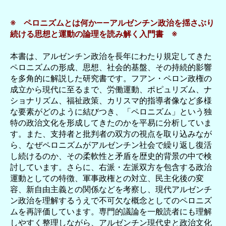
※ ペロニズムとは何か――アルゼンチン政治を揺さぶり
続ける思想と運動の論理を読み解く入門書 ※
本書は、アルゼンチン政治を長年にわたり規定してきた
ペロニズムの形成、思想、社会的基盤、その持続的影響
を多角的に解説した研究書です。フアン・ペロン政権の
成立から現代に至るまで、労働運動、ポピュリズム、ナ
ショナリズム、福祉政策、カリスマ的指導者像など多様
な要素がどのように結びつき、「ペロニズム」という独
特の政治文化を形成してきたのかを平易に分析していま
す。また、支持者と批判者の双方の視点を取り込みなが
ら、なぜペロニズムがアルゼンチン社会で繰り返し復活
し続けるのか、その柔軟性と矛盾を歴史的背景の中で検
討しています。さらに、右派・左派双方を包含する政治
運動としての特徴、軍事政権との対立、民主化後の変
容、新自由主義との関係などを考察し、現代アルゼンチ
ン政治を理解するうえで不可欠な概念としてのペロニズ
ムを再評価しています。専門的議論を一般読者にも理解
しやすく整理しながら、アルゼンチン現代史と政治文化