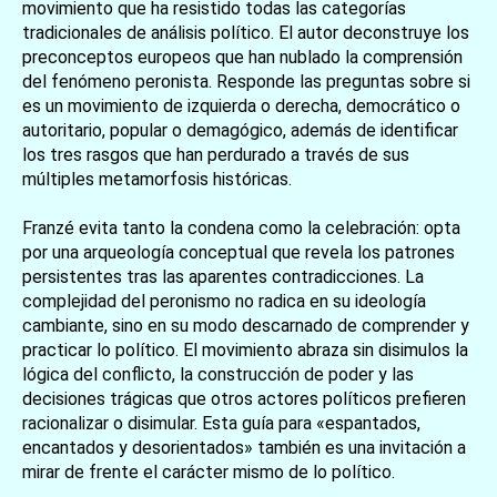
movimiento que ha resistido todas las categorías
tradicionales de análisis político. El autor deconstruye los
preconceptos europeos que han nublado la comprensión
del fenómeno peronista. Responde las preguntas sobre si
es un movimiento de izquierda o derecha, democrático o
autoritario, popular o demagógico, además de identificar
los tres rasgos que han perdurado a través de sus
múltiples metamorfosis históricas.
Franzé evita tanto la condena como la celebración: opta
por una arqueología conceptual que revela los patrones
persistentes tras las aparentes contradicciones. La
complejidad del peronismo no radica en su ideología
cambiante, sino en su modo descarnado de comprender y
practicar lo político. El movimiento abraza sin disimulos la
lógica del conflicto, la construcción de poder y las
decisiones trágicas que otros actores políticos prefieren
racionalizar o disimular. Esta guía para «espantados,
encantados y desorientados» también es una invitación a
mirar de frente el carácter mismo de lo político.