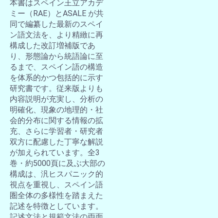
本書はスペイン王立アカデ
ミー（RAE）とASALE が共
同で編纂した最新のスペイ
ン語文法を、より精緻に再
構成した改訂増補版であ
り、形態論から統語論に至
るまで、スペイン語の構造
を体系的かつ包括的に示す
研究書です。従来版よりも
内容説明が充実し、分析の
明確化、現象の地理的・社
会的分布に関する情報の拡
充、さらに学習者・研究者
双方に配慮した丁寧な解説
が加えられています。全3
巻・約5000頁に及ぶ大部の
構成は、汎ヒスパニック的
視点を重視し、スペイン語
圏全体の多様性を踏まえた
記述を特徴としています。
記述文法と規範文法の両面