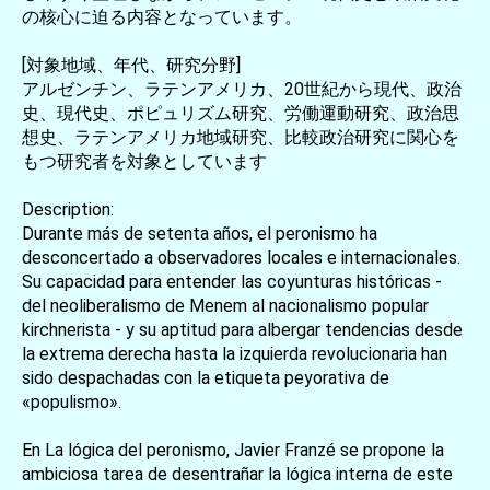
の核心に迫る内容となっています。
[対象地域、年代、研究分野]
アルゼンチン、ラテンアメリカ、20世紀から現代、政治
史、現代史、ポピュリズム研究、労働運動研究、政治思
想史、ラテンアメリカ地域研究、比較政治研究に関心を
もつ研究者を対象としています
Description:
Durante más de setenta años, el peronismo ha
desconcertado a observadores locales e internacionales.
Su capacidad para entender las coyunturas históricas -
del neoliberalismo de Menem al nacionalismo popular
kirchnerista - y su aptitud para albergar tendencias desde
la extrema derecha hasta la izquierda revolucionaria han
sido despachadas con la etiqueta peyorativa de
«populismo».
En La lógica del peronismo, Javier Franzé se propone la
ambiciosa tarea de desentrañar la lógica interna de este