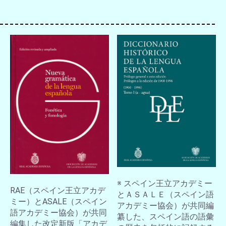
お買い物を続ける
カートへ進む
※ スペイン王立アカデミー
RAE（スペイン王立アカデ
とＡＳＡＬＥ（スペイン語
ミー）とASALE（スペイン
アカデミー協会）が共同編
語アカデミー協会）が共同
纂した、スペイン語の語彙
編集した改定新版「アカデ