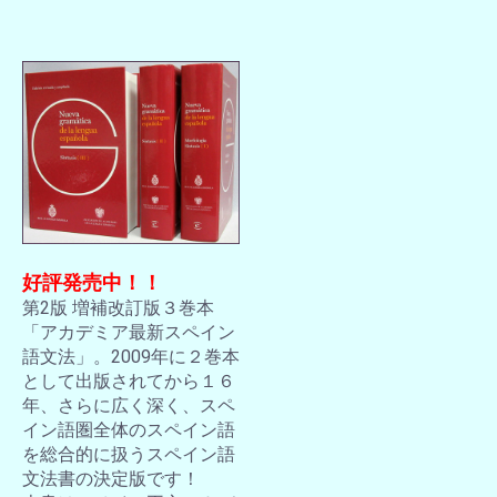
好評発売中！！
第2版 増補改訂版３巻本
「アカデミア最新スペイン
語文法」。2009年に２巻本
として出版されてから１６
年、さらに広く深く、スペ
イン語圏全体のスペイン語
を総合的に扱うスペイン語
文法書の決定版です！