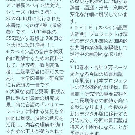
の歴史を包括的に記録する
ミア最新スペイン語文法」
辞書。語源・形態・意味の
シリーズ（既刊３巻）。
変化を詳細に解説していま
2025年10月に刊行された
す。
本書は、その第4巻（最終
※ ＤＨＬＥ（スペイン語歴
巻）です。 2011年版の
史辞典）プロジェクトは現
555頁から 新版は 700頁余
代のデジタル技術と国際的
と大幅に改訂増補 ！！
な共同作業体制を駆使して
※ スペイン語の音声を体系
進行中の画期的な取り組
的に理解するための資料と
み。
して、研究者、教育関係
※ 10巻本・合計２万ページ
者、上級学習者に不可欠で
超となる今回の紙書籍版
あり、大学図書館・研究室
（印刷版）は本プロジェク
にも必須の一冊です。
トの記念碑的な出版物。図
※ 大幅な改訂と更新: 旧版以
書館・研究室の重要資料と
降に進んだ最新の研究成
して長期保存の価値が高い
果、特に言語の「バリエー
文献になります。今後の更
ション」に関する知見を全
新はデジタル版に移行する
面的に反映。技術の進歩を
見込みで、今回の書籍版は
活用し、内容の理解を助け
将来入手困難になることが
るための工夫が凝らされて
予想されます。