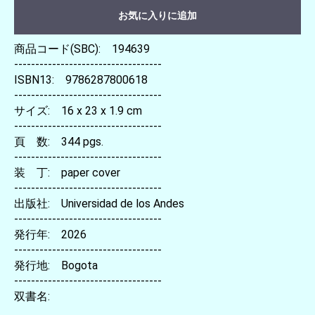
お気に入りに追加
商品コード(SBC): 194639
-----------------------------------
ISBN13: 9786287800618
-----------------------------------
サイズ: 16 x 23 x 1.9 cm
-----------------------------------
頁 数: 344 pgs.
-----------------------------------
装 丁: paper cover
-----------------------------------
出版社: Universidad de los Andes
-----------------------------------
発行年: 2026
-----------------------------------
発行地: Bogota
-----------------------------------
双書名: