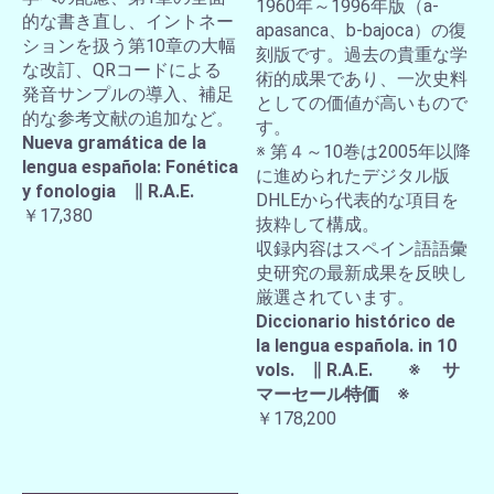
1960年～1996年版（a-
的な書き直し、イントネー
apasanca、b-bajoca）の復
ションを扱う第10章の大幅
刻版です。過去の貴重な学
な改訂、QRコードによる
術的成果であり、一次史料
発音サンプルの導入、補足
としての価値が高いもので
的な参考文献の追加など。
す。
Nueva gramática de la
※ 第４～10巻は2005年以降
lengua española: Fonética
に進められたデジタル版
y fonologia ∥ R.A.E.
DHLEから代表的な項目を
￥17,380
抜粋して構成。
収録内容はスペイン語語彙
史研究の最新成果を反映し
厳選されています。
Diccionario histórico de
la lengua española. in 10
vols. ∥ R.A.E. ※ サ
マーセール特価 ※
￥178,200