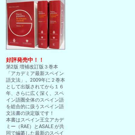
好評発売中！！
第2版 増補改訂版３巻本
「アカデミア最新スペイン
語文法」。2009年に２巻本
として出版されてから１６
年、さらに広く深く、スペ
イン語圏全体のスペイン語
を総合的に扱うスペイン語
文法書の決定版です！
本書はスペイン王立アカデ
ミー（RAE）とASALE が共
同で編纂した最新のスペイ