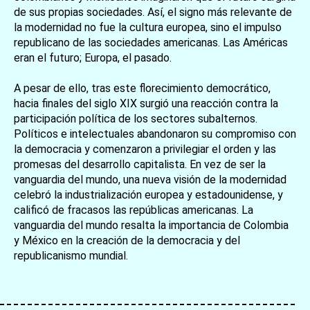
de sus propias sociedades. Así, el signo más relevante de
la modernidad no fue la cultura europea, sino el impulso
republicano de las sociedades americanas. Las Américas
eran el futuro; Europa, el pasado.
A pesar de ello, tras este florecimiento democrático,
hacia finales del siglo XIX surgió una reacción contra la
participación política de los sectores subalternos.
Políticos e intelectuales abandonaron su compromiso con
la democracia y comenzaron a privilegiar el orden y las
promesas del desarrollo capitalista. En vez de ser la
vanguardia del mundo, una nueva visión de la modernidad
celebró la industrialización europea y estadounidense, y
calificó de fracasos las repúblicas americanas. La
vanguardia del mundo resalta la importancia de Colombia
y México en la creación de la democracia y del
republicanismo mundial.
お買い物を続ける
カートへ進む