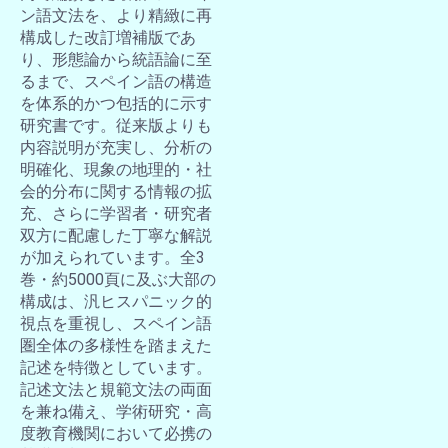
ン語文法を、より精緻に再
構成した改訂増補版であ
り、形態論から統語論に至
るまで、スペイン語の構造
を体系的かつ包括的に示す
研究書です。従来版よりも
内容説明が充実し、分析の
明確化、現象の地理的・社
会的分布に関する情報の拡
充、さらに学習者・研究者
双方に配慮した丁寧な解説
が加えられています。全3
巻・約5000頁に及ぶ大部の
構成は、汎ヒスパニック的
視点を重視し、スペイン語
圏全体の多様性を踏まえた
記述を特徴としています。
記述文法と規範文法の両面
を兼ね備え、学術研究・高
度教育機関において必携の