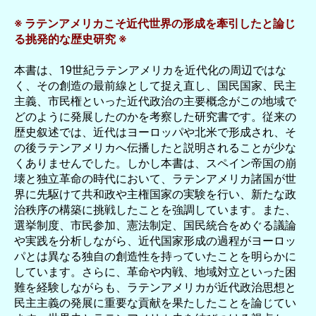
※ ラテンアメリカこそ近代世界の形成を牽引したと論じ
る挑発的な歴史研究 ※
本書は、19世紀ラテンアメリカを近代化の周辺ではな
く、その創造の最前線として捉え直し、国民国家、民主
主義、市民権といった近代政治の主要概念がこの地域で
どのように発展したのかを考察した研究書です。従来の
歴史叙述では、近代はヨーロッパや北米で形成され、そ
の後ラテンアメリカへ伝播したと説明されることが少な
くありませんでした。しかし本書は、スペイン帝国の崩
壊と独立革命の時代において、ラテンアメリカ諸国が世
界に先駆けて共和政や主権国家の実験を行い、新たな政
治秩序の構築に挑戦したことを強調しています。また、
選挙制度、市民参加、憲法制定、国民統合をめぐる議論
や実践を分析しながら、近代国家形成の過程がヨーロッ
パとは異なる独自の創造性を持っていたことを明らかに
しています。さらに、革命や内戦、地域対立といった困
難を経験しながらも、ラテンアメリカが近代政治思想と
民主主義の発展に重要な貢献を果たしたことを論じてい