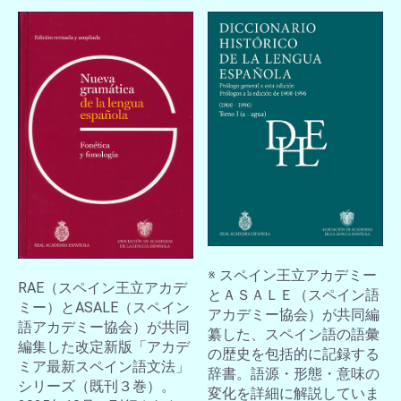
※ スペイン王立アカデミー
RAE（スペイン王立アカデ
とＡＳＡＬＥ（スペイン語
ミー）とASALE（スペイン
アカデミー協会）が共同編
語アカデミー協会）が共同
纂した、スペイン語の語彙
編集した改定新版「アカデ
の歴史を包括的に記録する
ミア最新スペイン語文法」
辞書。語源・形態・意味の
シリーズ（既刊３巻）。
変化を詳細に解説していま