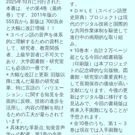
2025年10月に刊行された
す。
本書は、その第4巻（最終
※ ＤＨＬＥ（スペイン語歴
巻）です。 2011年版の
史辞典）プロジェクトは現
555頁から 新版は 700頁余
代のデジタル技術と国際的
と大幅に改訂増補 ！！
な共同作業体制を駆使して
※ スペイン語の音声を体系
進行中の画期的な取り組
的に理解するための資料と
み。
して、研究者、教育関係
※ 10巻本・合計２万ページ
者、上級学習者に不可欠で
超となる今回の紙書籍版
あり、大学図書館・研究室
（印刷版）は本プロジェク
にも必須の一冊です。
トの記念碑的な出版物。図
※ 大幅な改訂と更新: 旧版以
書館・研究室の重要資料と
降に進んだ最新の研究成
して長期保存の価値が高い
果、特に言語の「バリエー
文献になります。今後の更
ション」に関する知見を全
新はデジタル版に移行する
面的に反映。技術の進歩を
見込みで、今回の書籍版は
活用し、内容の理解を助け
将来入手困難になることが
るための工夫が凝らされて
予想されます。
います。
※ 全10巻のうち、第１～３
※ 具体的な革新点: 知覚音声
巻は現在では入手困難な
学への配慮、第1章の全面