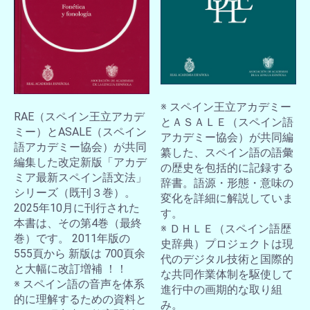
お買い物を続ける
カートへ進む
※ スペイン王立アカデミー
RAE（スペイン王立アカデ
とＡＳＡＬＥ（スペイン語
ミー）とASALE（スペイン
アカデミー協会）が共同編
語アカデミー協会）が共同
纂した、スペイン語の語彙
編集した改定新版「アカデ
の歴史を包括的に記録する
ミア最新スペイン語文法」
辞書。語源・形態・意味の
シリーズ（既刊３巻）。
変化を詳細に解説していま
2025年10月に刊行された
す。
本書は、その第4巻（最終
※ ＤＨＬＥ（スペイン語歴
巻）です。 2011年版の
史辞典）プロジェクトは現
555頁から 新版は 700頁余
代のデジタル技術と国際的
と大幅に改訂増補 ！！
な共同作業体制を駆使して
※ スペイン語の音声を体系
進行中の画期的な取り組
的に理解するための資料と
み。