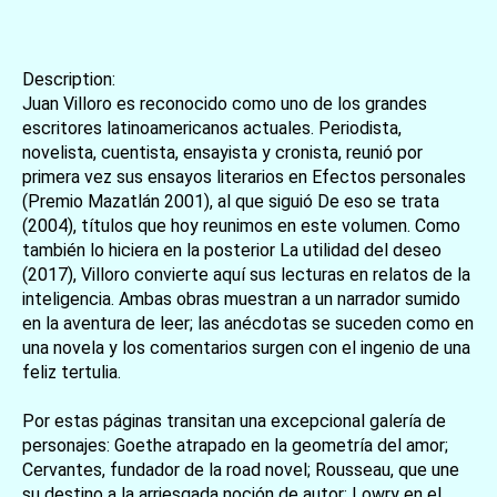
Description:
Juan Villoro es reconocido como uno de los grandes
escritores latinoamericanos actuales. Periodista,
novelista, cuentista, ensayista y cronista, reunió por
primera vez sus ensayos literarios en Efectos personales
(Premio Mazatlán 2001), al que siguió De eso se trata
(2004), títulos que hoy reunimos en este volumen. Como
también lo hiciera en la posterior La utilidad del deseo
(2017), Villoro convierte aquí sus lecturas en relatos de la
inteligencia. Ambas obras muestran a un narrador sumido
en la aventura de leer; las anécdotas se suceden como en
una novela y los comentarios surgen con el ingenio de una
feliz tertulia.
Por estas páginas transitan una excepcional galería de
personajes: Goethe atrapado en la geometría del amor;
Cervantes, fundador de la road novel; Rousseau, que une
su destino a la arriesgada noción de autor; Lowry en el