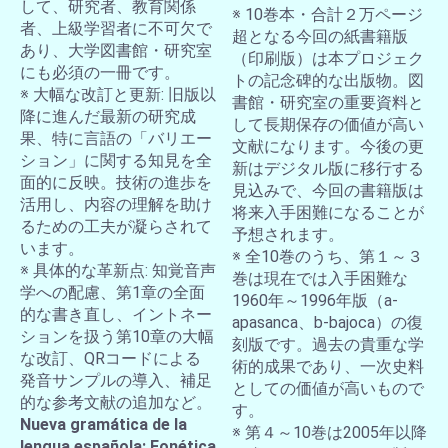
して、研究者、教育関係
※ 10巻本・合計２万ページ
者、上級学習者に不可欠で
超となる今回の紙書籍版
あり、大学図書館・研究室
（印刷版）は本プロジェク
にも必須の一冊です。
トの記念碑的な出版物。図
※ 大幅な改訂と更新: 旧版以
書館・研究室の重要資料と
降に進んだ最新の研究成
して長期保存の価値が高い
果、特に言語の「バリエー
文献になります。今後の更
ション」に関する知見を全
新はデジタル版に移行する
面的に反映。技術の進歩を
見込みで、今回の書籍版は
活用し、内容の理解を助け
将来入手困難になることが
るための工夫が凝らされて
予想されます。
います。
※ 全10巻のうち、第１～３
※ 具体的な革新点: 知覚音声
巻は現在では入手困難な
学への配慮、第1章の全面
1960年～1996年版（a-
的な書き直し、イントネー
apasanca、b-bajoca）の復
ションを扱う第10章の大幅
刻版です。過去の貴重な学
な改訂、QRコードによる
術的成果であり、一次史料
発音サンプルの導入、補足
としての価値が高いもので
的な参考文献の追加など。
す。
Nueva gramática de la
※ 第４～10巻は2005年以降
lengua española: Fonética