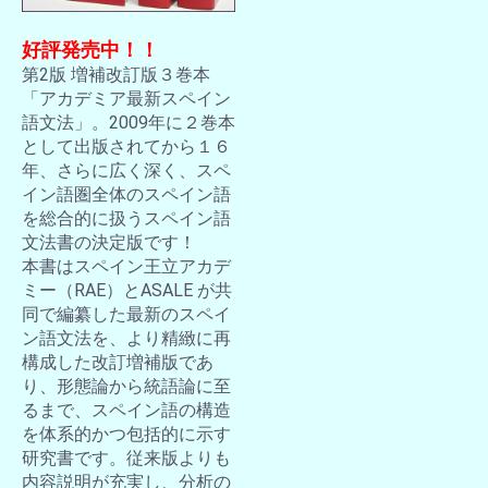
好評発売中！！
第2版 増補改訂版３巻本
「アカデミア最新スペイン
語文法」。2009年に２巻本
として出版されてから１６
年、さらに広く深く、スペ
イン語圏全体のスペイン語
を総合的に扱うスペイン語
文法書の決定版です！
本書はスペイン王立アカデ
ミー（RAE）とASALE が共
同で編纂した最新のスペイ
ン語文法を、より精緻に再
構成した改訂増補版であ
り、形態論から統語論に至
るまで、スペイン語の構造
を体系的かつ包括的に示す
研究書です。従来版よりも
内容説明が充実し、分析の