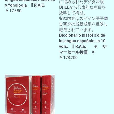
に進められたデジタル版
y fonologia ∥ R.A.E.
DHLEから代表的な項目を
￥17,380
抜粋して構成。
収録内容はスペイン語語彙
史研究の最新成果を反映し
厳選されています。
Diccionario histórico de
la lengua española. in 10
vols. ∥ R.A.E. ※ サ
マーセール特価 ※
￥178,200