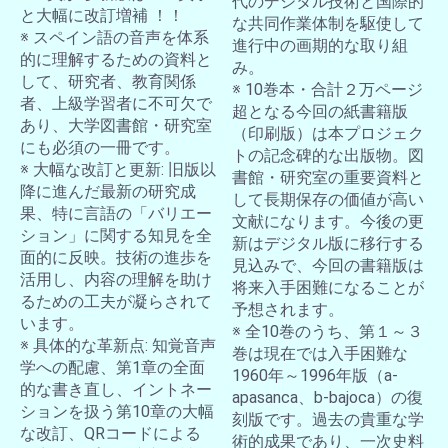
代のデジタル技術と国際的
と大幅に改訂増補 ！！
な共同作業体制を駆使して
※ スペイン語の音声を体系
進行中の画期的な取り組
的に理解するための資料と
み。
して、研究者、教育関係
※ 10巻本・合計２万ページ
者、上級学習者に不可欠で
超となる今回の紙書籍版
あり、大学図書館・研究室
（印刷版）は本プロジェク
にも必須の一冊です。
トの記念碑的な出版物。図
※ 大幅な改訂と更新: 旧版以
書館・研究室の重要資料と
降に進んだ最新の研究成
して長期保存の価値が高い
果、特に言語の「バリエー
文献になります。今後の更
ション」に関する知見を全
新はデジタル版に移行する
面的に反映。技術の進歩を
見込みで、今回の書籍版は
活用し、内容の理解を助け
将来入手困難になることが
るための工夫が凝らされて
予想されます。
います。
※ 全10巻のうち、第１～３
※ 具体的な革新点: 知覚音声
巻は現在では入手困難な
学への配慮、第1章の全面
1960年～1996年版（a-
的な書き直し、イントネー
apasanca、b-bajoca）の復
ションを扱う第10章の大幅
刻版です。過去の貴重な学
な改訂、QRコードによる
術的成果であり、一次史料