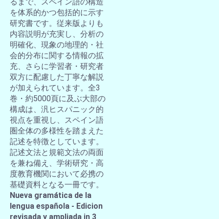
るまで、スペイン語の構造
を体系的かつ包括的に示す
研究書です。従来版よりも
内容説明が充実し、分析の
明確化、現象の地理的・社
会的分布に関する情報の拡
充、さらに学習者・研究者
双方に配慮した丁寧な解説
が加えられています。全3
巻・約5000頁に及ぶ大部の
構成は、汎ヒスパニック的
視点を重視し、スペイン語
圏全体の多様性を踏まえた
記述を特徴としています。
記述文法と規範文法の両面
を兼ね備え、学術研究・高
度教育機関において必携の
基礎資料となる一冊です。
Nueva gramática de la
lengua española - Edicion
revisada y ampliada in 3