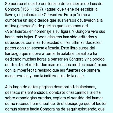
Se acerca el cuarto centenario de la muerte de Luis de
Góngora (1561-1627), «aquel que tiene de escribir la
llave», en palabras de Cervantes. Está próximo a
cumplirse un siglo desde que sus versos cautivaron a la
mítica generación de poetas que llamamos del
«Veintisiete» en homenaje a su figura. Y Góngora vive sus
horas más bajas. Pocos clásicos han sido editados y
estudiados con más tenacidad en las últimas décadas;
pocos con tan escasa eficacia. Este libro surge del
hartazgo que mueve a tomar la palabra. La autora ha
dedicado muchas horas a pensar en Góngora y ha podido
contrastar el relato dominante en los medios académicos
con la imperfecta realidad que las fuentes de primera
mano revelan y con la indiferencia de la calle.
A lo largo de estas páginas desmonta fabulaciones,
deshace malentendidos, combate chascarrillos, alerta
sobre cronologías erradas, explora el sentido del humor
como recurso hermenéutico. Si el desapego que el lector
común siente hacia Góngora ha de seguir existiendo, que