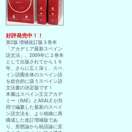
好評発売中！！
第2版 増補改訂版３巻本
「アカデミア最新スペイン
語文法」。2009年に２巻本
として出版されてから１６
年、さらに広く深く、スペ
イン語圏全体のスペイン語
を総合的に扱うスペイン語
文法書の決定版です！
本書はスペイン王立アカデ
ミー（RAE）とASALE が共
同で編纂した最新のスペイ
ン語文法を、より精緻に再
構成した改訂増補版であ
り、形態論から統語論に至