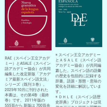
お買い物を続ける
カートへ進む
※ スペイン王立アカデミー
RAE（スペイン王立アカデ
とＡＳＡＬＥ（スペイン語
ミー）とASALE（スペイン
アカデミー協会）が共同編
語アカデミー協会）が共同
纂した、スペイン語の語彙
編集した改定新版「アカデ
の歴史を包括的に記録する
ミア最新スペイン語文法」
辞書。語源・形態・意味の
シリーズ（既刊３巻）。
変化を詳細に解説していま
2025年10月に刊行された
す。
本書は、その第4巻（最終
※ ＤＨＬＥ（スペイン語歴
巻）です。 2011年版の
史辞典）プロジェクトは現
555頁から 新版は 700頁余