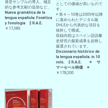
発音サンプルの導入、補足
としての価値が高いもので
的な参考文献の追加など。
す。
Nueva gramática de la
※ 第４～10巻は2005年以降
lengua española: Fonética
に進められたデジタル版
y fonologia ∥ R.A.E.
DHLEから代表的な項目を
￥17,380
抜粋して構成。
収録内容はスペイン語語彙
史研究の最新成果を反映し
厳選されています。
Diccionario histórico de
la lengua española. in 10
vols. ∥ R.A.E. ※ サ
マーセール特価 ※
￥178,200