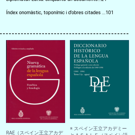
Índex onomàstic, toponímic i d’obres citades ....101
※ スペイン王立アカデミー
RAE（スペイン王立アカデ