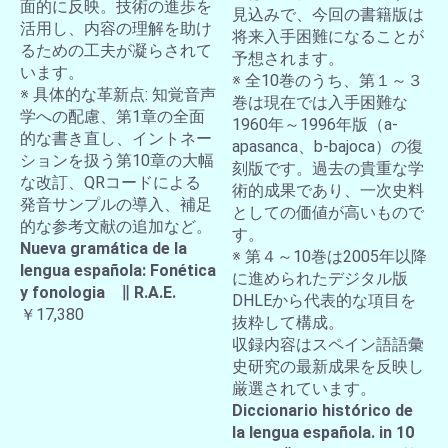
面的に反映。技術の進歩を
見込みで、今回の書籍版は
活用し、内容の理解を助け
将来入手困難になることが
るための工夫が凝らされて
予想されます。
います。
※ 全10巻のうち、第１～３
※ 具体的な革新点: 知覚音声
巻は現在では入手困難な
学への配慮、第1章の全面
1960年～1996年版（a-
的な書き直し、イントネー
apasanca、b-bajoca）の復
ションを扱う第10章の大幅
刻版です。過去の貴重な学
な改訂、QRコードによる
術的成果であり、一次史料
発音サンプルの導入、補足
としての価値が高いもので
的な参考文献の追加など。
す。
Nueva gramática de la
※ 第４～10巻は2005年以降
lengua española: Fonética
に進められたデジタル版
y fonologia ∥ R.A.E.
DHLEから代表的な項目を
￥17,380
抜粋して構成。
収録内容はスペイン語語彙
史研究の最新成果を反映し
厳選されています。
Diccionario histórico de
la lengua española. in 10