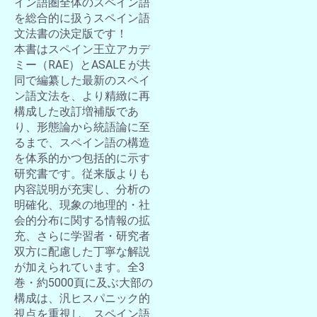
イン語圏全体のスペイン語
を総合的に扱うスペイン語
文法書の決定版です！
本書はスペイン王立アカデ
ミー（RAE）とASALE が共
同で編纂した最新のスペイ
ン語文法を、より精緻に再
構成した改訂増補版であ
り、形態論から統語論に至
るまで、スペイン語の構造
を体系的かつ包括的に示す
研究書です。従来版よりも
内容説明が充実し、分析の
明確化、現象の地理的・社
会的分布に関する情報の拡
充、さらに学習者・研究者
双方に配慮した丁寧な解説
が加えられています。全3
巻・約5000頁に及ぶ大部の
構成は、汎ヒスパニック的
視点を重視し、スペイン語