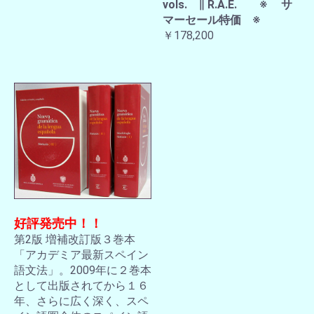
vols. ∥ R.A.E. ※ サ
マーセール特価 ※
￥178,200
好評発売中！！
第2版 増補改訂版３巻本
「アカデミア最新スペイン
語文法」。2009年に２巻本
として出版されてから１６
年、さらに広く深く、スペ