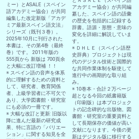
とＡＳＡＬＥ（スペイン語
ミー）とASALE（スペイン
アカデミー協会）が共同編
語アカデミー協会）が共同
纂した、スペイン語の語彙
お買い物を続ける
カートへ進む
編集した改定新版「アカデ
の歴史を包括的に記録する
ミア最新スペイン語文法」
辞書。語源・形態・意味の
シリーズ（既刊３巻）。
変化を詳細に解説していま
2025年10月に刊行された
す。
本書は、その第4巻（最終
※ ＤＨＬＥ（スペイン語歴
巻）です。 2011年版の
史辞典）プロジェクトは現
555頁から 新版は 700頁余
代のデジタル技術と国際的
と大幅に改訂増補 ！！
な共同作業体制を駆使して
※ スペイン語の音声を体系
進行中の画期的な取り組
的に理解するための資料と
み。
して、研究者、教育関係
※ 10巻本・合計２万ページ
者、上級学習者に不可欠で
超となる今回の紙書籍版
あり、大学図書館・研究室
（印刷版）は本プロジェク
にも必須の一冊です。
トの記念碑的な出版物。図
※ 大幅な改訂と更新: 旧版以
書館・研究室の重要資料と
降に進んだ最新の研究成
して長期保存の価値が高い
果、特に言語の「バリエー
文献になります。今後の更
ション」に関する知見を全
新はデジタル版に移行する