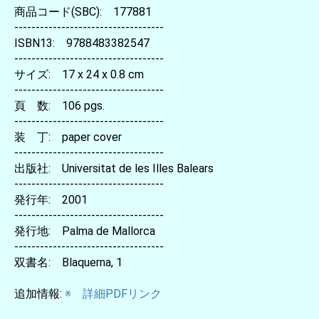
商品コード(SBC): 177881
-----------------------------------
ISBN13: 9788483382547
-----------------------------------
サイズ: 17 x 24 x 0.8 cm
-----------------------------------
頁 数: 106 pgs.
-----------------------------------
装 丁: paper cover
-----------------------------------
出版社: Universitat de les Illes Balears
-----------------------------------
発行年: 2001
-----------------------------------
発行地: Palma de Mallorca
-----------------------------------
双書名: Blaquerna, 1
追加情報:
※ 詳細PDFリンク