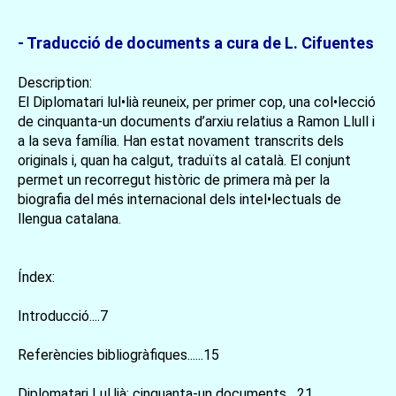
- Traducció de documents a cura de L. Cifuentes
Description:
El Diplomatari lul•lià reuneix, per primer cop, una col•lecció
de cinquanta-un documents d’arxiu relatius a Ramon Llull i
a la seva família. Han estat novament transcrits dels
originals i, quan ha calgut, traduïts al català. El conjunt
permet un recorregut històric de primera mà per la
biografia del més internacional dels intel•lectuals de
llengua catalana.
Índex:
Introducció....7
Referències bibliogràfiques......15
Diplomatari Lul.lià: cinquanta-un documents....21