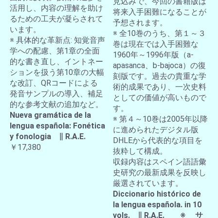
見込みで、今回の書籍版は
活用し、内容の理解を助け
将来入手困難になることが
るための工夫が凝らされて
予想されます。
います。
※ 全10巻のうち、第１～３
※ 具体的な革新点: 知覚音声
巻は現在では入手困難な
学への配慮、第1章の全面
1960年～1996年版（a-
的な書き直し、イントネー
apasanca、b-bajoca）の復
ションを扱う第10章の大幅
刻版です。過去の貴重な学
な改訂、QRコードによる
術的成果であり、一次史料
発音サンプルの導入、補足
としての価値が高いもので
的な参考文献の追加など。
す。
Nueva gramática de la
※ 第４～10巻は2005年以降
lengua española: Fonética
に進められたデジタル版
y fonologia ∥ R.A.E.
DHLEから代表的な項目を
￥17,380
抜粋して構成。
収録内容はスペイン語語彙
史研究の最新成果を反映し
厳選されています。
Diccionario histórico de
la lengua española. in 10
vols. ∥ R.A.E. ※ サ