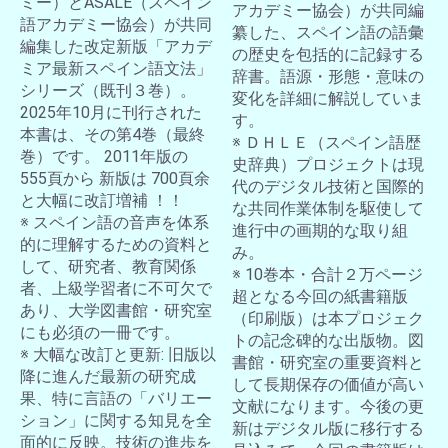
ミー）とASALE（スペイン
アカデミー協会）が共同編
語アカデミー協会）が共同
纂した、スペイン語の語彙
編集した改定新版「アカデ
お買い物を続ける
カートへ進む
の歴史を包括的に記録する
ミア最新スペイン語文法」
辞書。語源・形態・意味の
シリーズ（既刊３巻）。
変化を詳細に解説していま
2025年10月に刊行された
す。
本書は、その第4巻（最終
※ ＤＨＬＥ（スペイン語歴
巻）です。 2011年版の
史辞典）プロジェクトは現
555頁から 新版は 700頁余
代のデジタル技術と国際的
と大幅に改訂増補 ！！
な共同作業体制を駆使して
※ スペイン語の音声を体系
進行中の画期的な取り組
的に理解するための資料と
み。
して、研究者、教育関係
※ 10巻本・合計２万ページ
者、上級学習者に不可欠で
超となる今回の紙書籍版
あり、大学図書館・研究室
（印刷版）は本プロジェク
にも必須の一冊です。
トの記念碑的な出版物。図
※ 大幅な改訂と更新: 旧版以
書館・研究室の重要資料と
降に進んだ最新の研究成
して長期保存の価値が高い
果、特に言語の「バリエー
文献になります。今後の更
ション」に関する知見を全
新はデジタル版に移行する
面的に反映。技術の進歩を