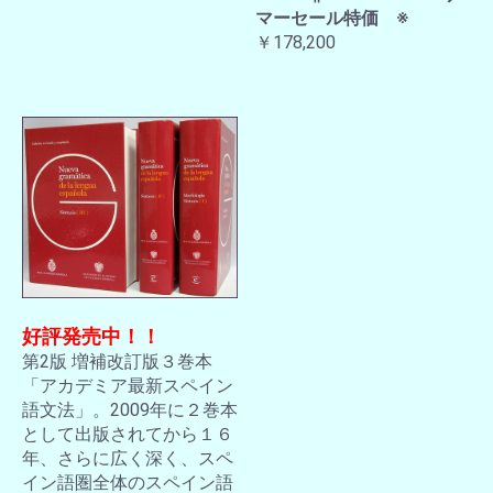
マーセール特価 ※
￥178,200
好評発売中！！
第2版 増補改訂版３巻本
「アカデミア最新スペイン
語文法」。2009年に２巻本
として出版されてから１６
年、さらに広く深く、スペ
イン語圏全体のスペイン語