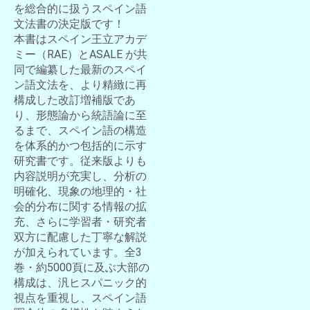
を総合的に扱うスペイン語
文法書の決定版です！
本書はスペイン王立アカデ
ミー（RAE）とASALE が共
同で編纂した最新のスペイ
ン語文法を、より精緻に再
構成した改訂増補版であ
り、形態論から統語論に至
るまで、スペイン語の構造
を体系的かつ包括的に示す
研究書です。従来版よりも
内容説明が充実し、分析の
明確化、現象の地理的・社
会的分布に関する情報の拡
充、さらに学習者・研究者
双方に配慮した丁寧な解説
が加えられています。全3
巻・約5000頁に及ぶ大部の
構成は、汎ヒスパニック的
視点を重視し、スペイン語