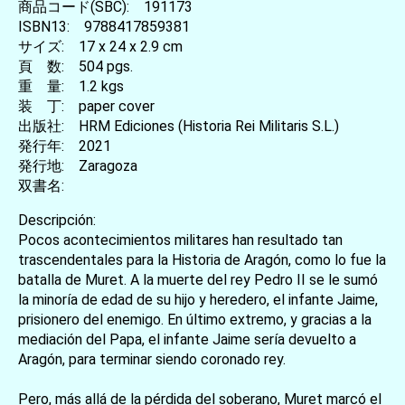
商品コード(SBC): 191173
ISBN13: 9788417859381
サイズ: 17 x 24 x 2.9 cm
頁 数: 504 pgs.
重 量: 1.2 kgs
装 丁: paper cover
出版社: HRM Ediciones (Historia Rei Militaris S.L.)
発行年: 2021
発行地: Zaragoza
双書名:
Descripción:
Pocos acontecimientos militares han resultado tan
trascendentales para la Historia de Aragón, como lo fue la
batalla de Muret. A la muerte del rey Pedro II se le sumó
la minoría de edad de su hijo y heredero, el infante Jaime,
prisionero del enemigo. En último extremo, y gracias a la
mediación del Papa, el infante Jaime sería devuelto a
Aragón, para terminar siendo coronado rey.
Pero, más allá de la pérdida del soberano, Muret marcó el