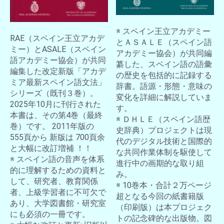
※ スペイン王立アカデミー
RAE（スペイン王立アカデ
とＡＳＡＬＥ（スペイン語
ミー）とASALE（スペイン
アカデミー協会）が共同編
語アカデミー協会）が共同
纂した、スペイン語の語彙
編集した改定新版「アカデ
の歴史を包括的に記録する
ミア最新スペイン語文法」
辞書。語源・形態・意味の
シリーズ（既刊３巻）。
変化を詳細に解説していま
2025年10月に刊行された
す。
本書は、その第4巻（最終
※ ＤＨＬＥ（スペイン語歴
巻）です。 2011年版の
史辞典）プロジェクトは現
555頁から 新版は 700頁余
代のデジタル技術と国際的
と大幅に改訂増補 ！！
な共同作業体制を駆使して
※ スペイン語の音声を体系
お買い物を続ける
カートへ進む
進行中の画期的な取り組
的に理解するための資料と
み。
して、研究者、教育関係
※ 10巻本・合計２万ページ
者、上級学習者に不可欠で
超となる今回の紙書籍版
あり、大学図書館・研究室
（印刷版）は本プロジェク
にも必須の一冊です。
トの記念碑的な出版物。図