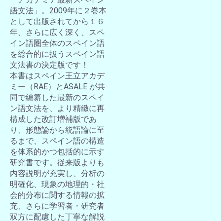
語文法」。2009年に２巻本
として出版されてから１６
年、さらに広く深く、スペ
イン語圏全体のスペイン語
を総合的に扱うスペイン語
文法書の決定版です！
本書はスペイン王立アカデ
ミー（RAE）とASALE が共
同で編纂した最新のスペイ
ン語文法を、より精緻に再
構成した改訂増補版であ
り、形態論から統語論に至
るまで、スペイン語の構造
を体系的かつ包括的に示す
研究書です。従来版よりも
内容説明が充実し、分析の
明確化、現象の地理的・社
会的分布に関する情報の拡
充、さらに学習者・研究者
双方に配慮した丁寧な解説