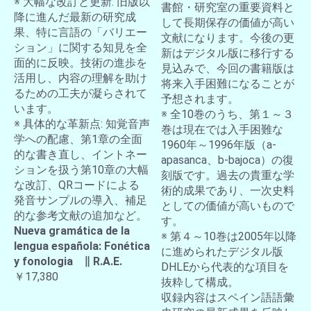
※ 大幅な改訂と更新: 旧版以
書館・研究室の重要資料と
降に進んだ最新の研究成
して長期保存の価値が高い
果、特に言語の「バリエー
文献になります。今後の更
ション」に関する知見を全
新はデジタル版に移行する
面的に反映。技術の進歩を
見込みで、今回の書籍版は
活用し、内容の理解を助け
将来入手困難になることが
るための工夫が凝らされて
予想されます。
います。
※ 全10巻のうち、第１～３
※ 具体的な革新点: 知覚音声
巻は現在では入手困難な
学への配慮、第1章の全面
1960年～1996年版（a-
的な書き直し、イントネー
apasanca、b-bajoca）の復
ションを扱う第10章の大幅
刻版です。過去の貴重な学
な改訂、QRコードによる
術的成果であり、一次史料
発音サンプルの導入、補足
としての価値が高いもので
的な参考文献の追加など。
す。
Nueva gramática de la
※ 第４～10巻は2005年以降
lengua española: Fonética
に進められたデジタル版
y fonologia ∥ R.A.E.
DHLEから代表的な項目を
￥17,380
抜粋して構成。
収録内容はスペイン語語彙