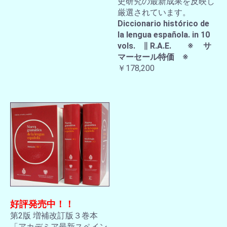
史研究の最新成果を反映し
厳選されています。
Diccionario histórico de
la lengua española. in 10
vols. ∥ R.A.E. ※ サ
マーセール特価 ※
￥178,200
好評発売中！！
第2版 増補改訂版３巻本
「アカデミア最新スペイン