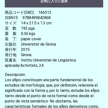
お気に入りに追加
商品コード(SBC): 166512
ISBN13: 9788499842868
サイズ: 14 x 21.5 x 1.3 cm
頁 数: 192 pgs.
重 量: 0.36 kgs
装 丁: paper cover
出版社: Universitat de Girona
発行年: 2015
発行地: Girona
双書名: Institu Universitari de Lingüistica
aplicada/Activitats, 24
Descripción:
Los afijos constituyen una parte fundamental de los
estudios de morfología, que, por definición, relaciona el
significado con la forma y, por lo tanto, estudia los afijos
tanto desde el punto de vista formal como desde el
punto de vista semántico. No obstante, las
características formales de los afijos derivativos como,