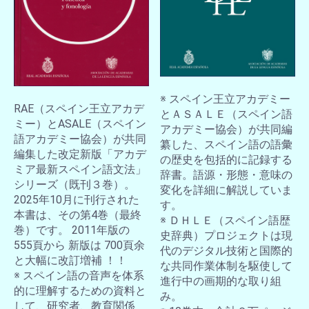
※ スペイン王立アカデミー
RAE（スペイン王立アカデ
とＡＳＡＬＥ（スペイン語
ミー）とASALE（スペイン
アカデミー協会）が共同編
語アカデミー協会）が共同
纂した、スペイン語の語彙
編集した改定新版「アカデ
の歴史を包括的に記録する
ミア最新スペイン語文法」
辞書。語源・形態・意味の
シリーズ（既刊３巻）。
変化を詳細に解説していま
2025年10月に刊行された
す。
本書は、その第4巻（最終
※ ＤＨＬＥ（スペイン語歴
巻）です。 2011年版の
史辞典）プロジェクトは現
555頁から 新版は 700頁余
代のデジタル技術と国際的
と大幅に改訂増補 ！！
な共同作業体制を駆使して
※ スペイン語の音声を体系
進行中の画期的な取り組
的に理解するための資料と
み。
して、研究者、教育関係