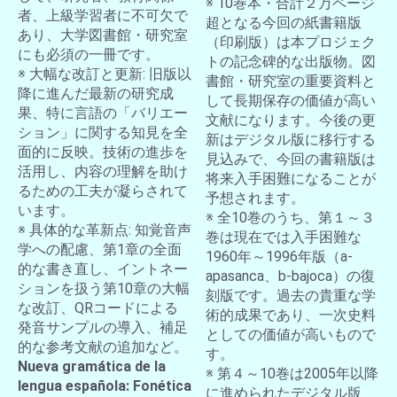
※ 10巻本・合計２万ページ
者、上級学習者に不可欠で
超となる今回の紙書籍版
あり、大学図書館・研究室
（印刷版）は本プロジェク
にも必須の一冊です。
トの記念碑的な出版物。図
※ 大幅な改訂と更新: 旧版以
書館・研究室の重要資料と
降に進んだ最新の研究成
して長期保存の価値が高い
果、特に言語の「バリエー
文献になります。今後の更
ション」に関する知見を全
新はデジタル版に移行する
面的に反映。技術の進歩を
見込みで、今回の書籍版は
活用し、内容の理解を助け
将来入手困難になることが
るための工夫が凝らされて
予想されます。
います。
※ 全10巻のうち、第１～３
※ 具体的な革新点: 知覚音声
巻は現在では入手困難な
学への配慮、第1章の全面
1960年～1996年版（a-
的な書き直し、イントネー
apasanca、b-bajoca）の復
ションを扱う第10章の大幅
刻版です。過去の貴重な学
な改訂、QRコードによる
術的成果であり、一次史料
発音サンプルの導入、補足
としての価値が高いもので
的な参考文献の追加など。
す。
Nueva gramática de la
※ 第４～10巻は2005年以降
lengua española: Fonética
に進められたデジタル版