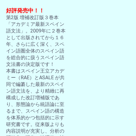
好評発売中！！
第2版 増補改訂版３巻本
「アカデミア最新スペイン
語文法」。2009年に２巻本
として出版されてから１６
年、さらに広く深く、スペ
イン語圏全体のスペイン語
を総合的に扱うスペイン語
文法書の決定版です！
本書はスペイン王立アカデ
ミー（RAE）とASALE が共
同で編纂した最新のスペイ
ン語文法を、より精緻に再
構成した改訂増補版であ
り、形態論から統語論に至
るまで、スペイン語の構造
を体系的かつ包括的に示す
研究書です。従来版よりも
内容説明が充実し、分析の