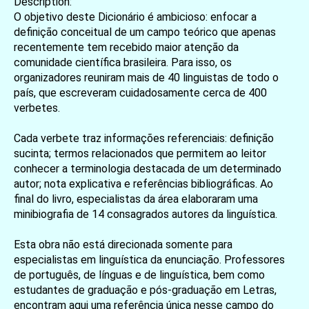
Description:
O objetivo deste Dicionário é ambicioso: enfocar a
definição conceitual de um campo teórico que apenas
recentemente tem recebido maior atenção da
comunidade científica brasileira. Para isso, os
organizadores reuniram mais de 40 linguistas de todo o
país, que escreveram cuidadosamente cerca de 400
verbetes.
Cada verbete traz informações referenciais: definição
sucinta; termos relacionados que permitem ao leitor
conhecer a terminologia destacada de um determinado
autor; nota explicativa e referências bibliográficas. Ao
final do livro, especialistas da área elaboraram uma
minibiografia de 14 consagrados autores da linguística.
Esta obra não está direcionada somente para
especialistas em linguística da enunciação. Professores
de português, de línguas e de linguística, bem como
estudantes de graduação e pós-graduação em Letras,
encontram aqui uma referência única nesse campo do