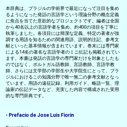
本辞典は、ブラジルの学術界で最近になって注目を集め
るようになった発話の言語学という理論分野の概念定義
に焦点を当てた意欲的なプロジェクトです。編者は全国
から40名以上の言語学者を集め、約400の項目を丁寧に
執筆しました。各項目には簡潔な定義、特定の著者が強
調する用語を知るための関連用語、説明的注記、参考文
献といった基本情報が含まれています。巻末には専門家
による14名の著名な言語学者のミニ伝記も掲載されてい
ます。本書は発話の言語学の専門家だけを対象としたも
のではなく、ポルトガル語教師、言語教師、言語学教
師、さらには文学部の学部生や大学院生にとって、ブラ
ジルにおけるこの知識分野で唯一無二の参考文献となっ
ています。用語の遠征記録、利用ガイド、略語一覧、理
論家の伝記データなど、充実した内容で構成された実用
的な専門辞典です。
- Prefacio de Jose Luis Fiorin