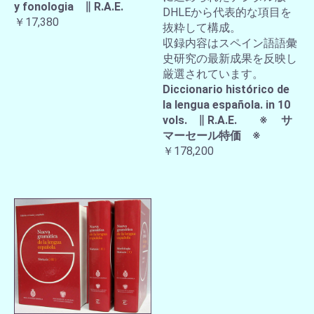
y fonologia ∥ R.A.E.
DHLEから代表的な項目を
￥17,380
抜粋して構成。
収録内容はスペイン語語彙
史研究の最新成果を反映し
厳選されています。
Diccionario histórico de
la lengua española. in 10
vols. ∥ R.A.E. ※ サ
マーセール特価 ※
￥178,200