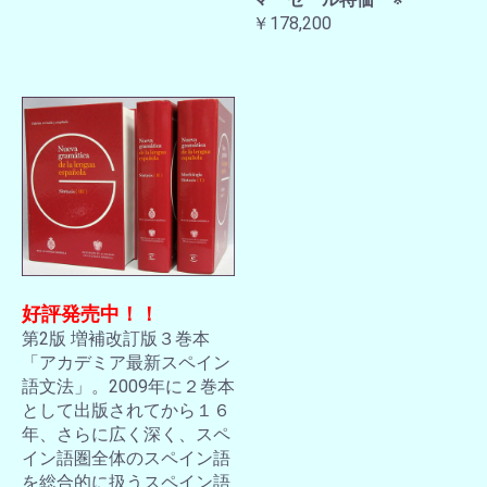
￥178,200
好評発売中！！
第2版 増補改訂版３巻本
「アカデミア最新スペイン
語文法」。2009年に２巻本
として出版されてから１６
年、さらに広く深く、スペ
イン語圏全体のスペイン語
を総合的に扱うスペイン語