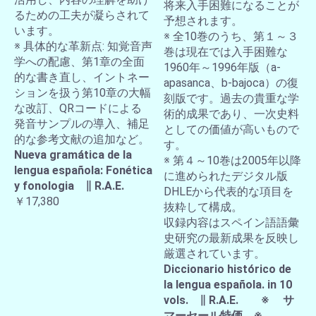
将来入手困難になることが
るための工夫が凝らされて
予想されます。
います。
※ 全10巻のうち、第１～３
※ 具体的な革新点: 知覚音声
巻は現在では入手困難な
学への配慮、第1章の全面
1960年～1996年版（a-
的な書き直し、イントネー
apasanca、b-bajoca）の復
ションを扱う第10章の大幅
刻版です。過去の貴重な学
な改訂、QRコードによる
術的成果であり、一次史料
発音サンプルの導入、補足
としての価値が高いもので
的な参考文献の追加など。
す。
Nueva gramática de la
※ 第４～10巻は2005年以降
lengua española: Fonética
に進められたデジタル版
y fonologia ∥ R.A.E.
DHLEから代表的な項目を
￥17,380
抜粋して構成。
収録内容はスペイン語語彙
史研究の最新成果を反映し
厳選されています。
Diccionario histórico de
la lengua española. in 10
vols. ∥ R.A.E. ※ サ
マーセール特価 ※