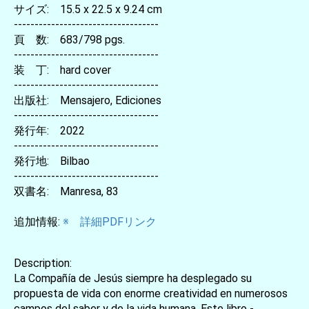
サイズ: 15.5 x 22.5 x 9.24 cm
-----------------------------------
頁 数: 683/798 pgs.
-----------------------------------
装 丁: hard cover
-----------------------------------
出版社: Mensajero, Ediciones
-----------------------------------
発行年: 2022
-----------------------------------
発行地: Bilbao
-----------------------------------
双書名: Manresa, 83
追加情報:
※ 詳細PDFリンク
Description:
La Compañía de Jesús siempre ha desplegado su
propuesta de vida con enorme creatividad en numerosos
campos del saber y de la vida humana. Este libro -