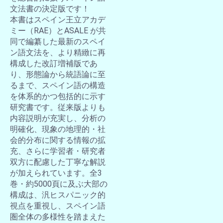
文法書の決定版です！
本書はスペイン王立アカデ
ミー（RAE）とASALE が共
同で編纂した最新のスペイ
ン語文法を、より精緻に再
構成した改訂増補版であ
り、形態論から統語論に至
るまで、スペイン語の構造
を体系的かつ包括的に示す
研究書です。従来版よりも
内容説明が充実し、分析の
明確化、現象の地理的・社
会的分布に関する情報の拡
充、さらに学習者・研究者
双方に配慮した丁寧な解説
が加えられています。全3
巻・約5000頁に及ぶ大部の
構成は、汎ヒスパニック的
視点を重視し、スペイン語
圏全体の多様性を踏まえた