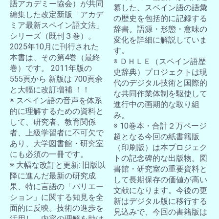
語アカデミー協会）が共同
纂した、スペイン語の語彙
編集した改定新版「アカデ
の歴史を包括的に記録する
ミア最新スペイン語文法」
辞書。語源・形態・意味の
シリーズ（既刊３巻）。
変化を詳細に解説していま
2025年10月に刊行された
す。
本書は、その第4巻（最終
※ ＤＨＬＥ（スペイン語歴
巻）です。 2011年版の
史辞典）プロジェクトは現
555頁から 新版は 700頁余
代のデジタル技術と国際的
と大幅に改訂増補 ！！
な共同作業体制を駆使して
※ スペイン語の音声を体系
進行中の画期的な取り組
的に理解するための資料と
み。
して、研究者、教育関係
※ 10巻本・合計２万ページ
者、上級学習者に不可欠で
超となる今回の紙書籍版
あり、大学図書館・研究室
（印刷版）は本プロジェク
にも必須の一冊です。
トの記念碑的な出版物。図
※ 大幅な改訂と更新: 旧版以
書館・研究室の重要資料と
降に進んだ最新の研究成
して長期保存の価値が高い
果、特に言語の「バリエー
文献になります。今後の更
ション」に関する知見を全
新はデジタル版に移行する
面的に反映。技術の進歩を
見込みで、今回の書籍版は
活用し、内容の理解を助け