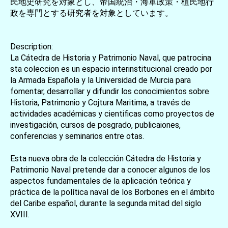
民地史研究を対象とし、帝国統治・海軍政策・植民地行
政を専門とする研究者を対象としています。
Description:
La Cátedra de Historia y Patrimonio Naval, que patrocina
sta coleccion es un espacio interinstitucional creado por
la Armada Española y la Universidad de Murcia para
fomentar, desarrollar y difundir los conocimientos sobre
Historia, Patrimonio y Cojtura Maritima, a través de
actividades académicas y cientificas como proyectos de
investigación, cursos de posgrado, publicaiones,
conferencias y seminarios entre otas.
Esta nueva obra de la colección Cátedra de Historia y
Patrimonio Naval pretende dar a conocer algunos de los
aspectos fundamentales de la aplicación teórica y
práctica de la política naval de los Borbones en el ámbito
del Caribe español, durante la segunda mitad del siglo
XVIII.