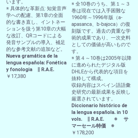
います。
※ 全10巻のうち、第１～３
※ 具体的な革新点: 知覚音声
巻は現在では入手困難な
学への配慮、第1章の全面
1960年～1996年版（a-
的な書き直し、イントネー
apasanca、b-bajoca）の復
ションを扱う第10章の大幅
刻版です。過去の貴重な学
な改訂、QRコードによる
術的成果であり、一次史料
発音サンプルの導入、補足
としての価値が高いもので
的な参考文献の追加など。
す。
Nueva gramática de la
※ 第４～10巻は2005年以降
lengua española: Fonética
に進められたデジタル版
y fonologia ∥ R.A.E.
DHLEから代表的な項目を
￥17,380
抜粋して構成。
収録内容はスペイン語語彙
史研究の最新成果を反映し
厳選されています。
Diccionario histórico de
la lengua española. in 10
vols. ∥ R.A.E. ※ サ
マーセール特価 ※
￥178,200