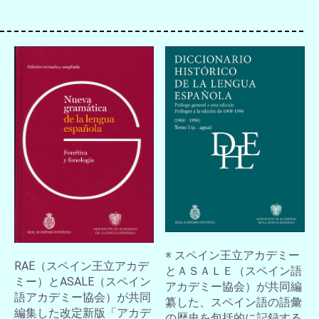
お買い物を続ける
カートへ進む
※ スペイン王立アカデミー
RAE（スペイン王立アカデ
とＡＳＡＬＥ（スペイン語
ミー）とASALE（スペイン
アカデミー協会）が共同編
語アカデミー協会）が共同
纂した、スペイン語の語彙
編集した改定新版「アカデ
の歴史を包括的に記録する