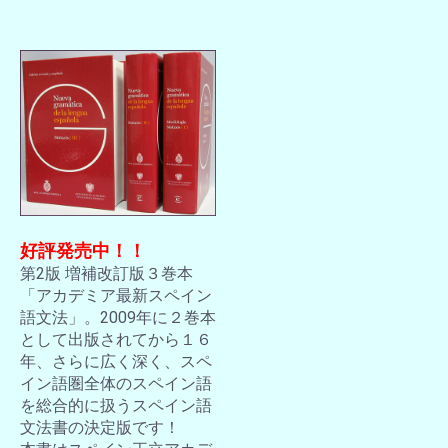
好評発売中！！
第2版 増補改訂版３巻本
「アカデミア最新スペイン
語文法」。2009年に２巻本
として出版されてから１６
年、さらに広く深く、スペ
イン語圏全体のスペイン語
を総合的に扱うスペイン語
文法書の決定版です！