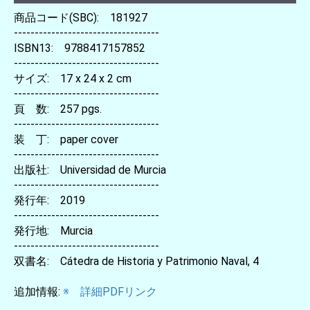
商品コード(SBC): 181927
-----------------------------------
ISBN13: 9788417157852
-----------------------------------
サイズ: 17 x 24 x 2 cm
-----------------------------------
頁 数: 257 pgs.
-----------------------------------
装 丁: paper cover
-----------------------------------
出版社: Universidad de Murcia
-----------------------------------
発行年: 2019
-----------------------------------
発行地: Murcia
-----------------------------------
双書名: Cátedra de Historia y Patrimonio Naval, 4
追加情報:
※ 詳細PDFリンク