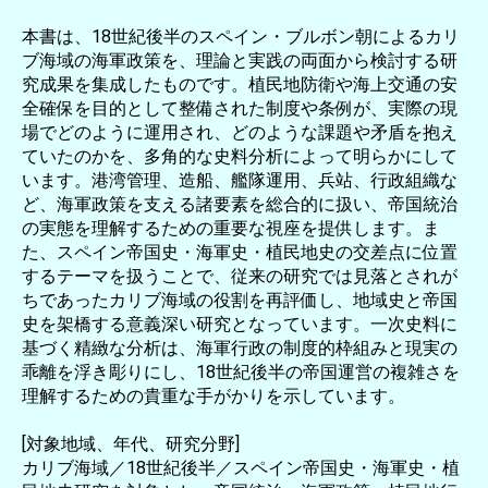
本書は、18世紀後半のスペイン・ブルボン朝によるカリ
ブ海域の海軍政策を、理論と実践の両面から検討する研
究成果を集成したものです。植民地防衛や海上交通の安
全確保を目的として整備された制度や条例が、実際の現
場でどのように運用され、どのような課題や矛盾を抱え
ていたのかを、多角的な史料分析によって明らかにして
います。港湾管理、造船、艦隊運用、兵站、行政組織な
ど、海軍政策を支える諸要素を総合的に扱い、帝国統治
の実態を理解するための重要な視座を提供します。ま
た、スペイン帝国史・海軍史・植民地史の交差点に位置
するテーマを扱うことで、従来の研究では見落とされが
ちであったカリブ海域の役割を再評価し、地域史と帝国
史を架橋する意義深い研究となっています。一次史料に
基づく精緻な分析は、海軍行政の制度的枠組みと現実の
乖離を浮き彫りにし、18世紀後半の帝国運営の複雑さを
理解するための貴重な手がかりを示しています。
[対象地域、年代、研究分野]
カリブ海域／18世紀後半／スペイン帝国史・海軍史・植