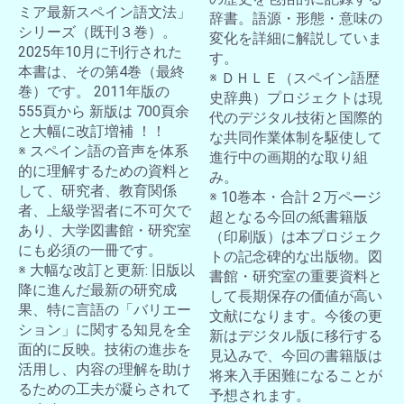
ミア最新スペイン語文法」
辞書。語源・形態・意味の
シリーズ（既刊３巻）。
変化を詳細に解説していま
2025年10月に刊行された
す。
本書は、その第4巻（最終
※ ＤＨＬＥ（スペイン語歴
巻）です。 2011年版の
史辞典）プロジェクトは現
555頁から 新版は 700頁余
代のデジタル技術と国際的
と大幅に改訂増補 ！！
な共同作業体制を駆使して
※ スペイン語の音声を体系
進行中の画期的な取り組
的に理解するための資料と
み。
して、研究者、教育関係
※ 10巻本・合計２万ページ
者、上級学習者に不可欠で
超となる今回の紙書籍版
あり、大学図書館・研究室
（印刷版）は本プロジェク
にも必須の一冊です。
トの記念碑的な出版物。図
※ 大幅な改訂と更新: 旧版以
書館・研究室の重要資料と
降に進んだ最新の研究成
して長期保存の価値が高い
果、特に言語の「バリエー
文献になります。今後の更
ション」に関する知見を全
新はデジタル版に移行する
面的に反映。技術の進歩を
見込みで、今回の書籍版は
活用し、内容の理解を助け
将来入手困難になることが
るための工夫が凝らされて
予想されます。