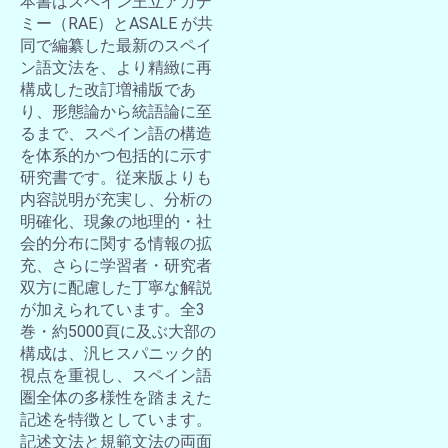
本書はスペイン王立アカデ
ミー（RAE）とASALE が共
同で編纂した最新のスペイ
ン語文法を、より精緻に再
構成した改訂増補版であ
り、形態論から統語論に至
るまで、スペイン語の構造
を体系的かつ包括的に示す
研究書です。従来版よりも
内容説明が充実し、分析の
明確化、現象の地理的・社
会的分布に関する情報の拡
充、さらに学習者・研究者
双方に配慮した丁寧な解説
が加えられています。全3
巻・約5000頁に及ぶ大部の
構成は、汎ヒスパニック的
視点を重視し、スペイン語
圏全体の多様性を踏まえた
記述を特徴としています。
記述文法と規範文法の両面