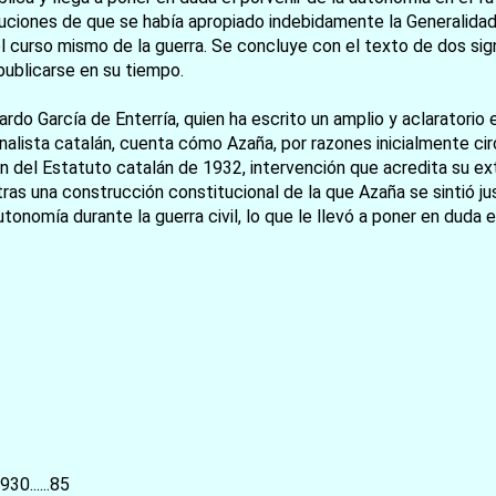
uciones de que se había apropiado indebidamente la Generalidad
お買い物を続ける
カートへ進む
curso mismo de la guerra. Se concluye con el texto de dos signi
 publicarse en su tiempo.
rdo García de Enterría, quien ha escrito un amplio y aclaratorio 
lista catalán, cuenta cómo Azaña, por razones inicialmente circ
n del Estatuto catalán de 1932, intervención que acredita su ext
tras una construcción constitucional de la que Azaña se sintió j
onomía durante la guerra civil, lo que le llevó a poner en duda
30......85