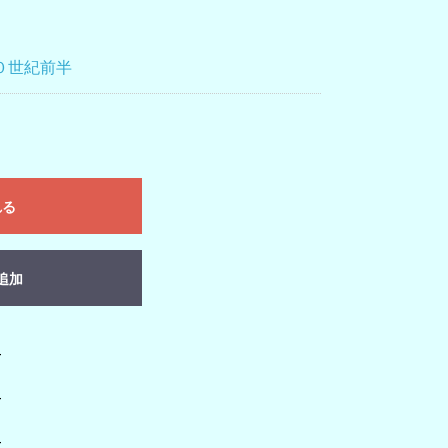
０世紀前半
れる
追加
-
-
-