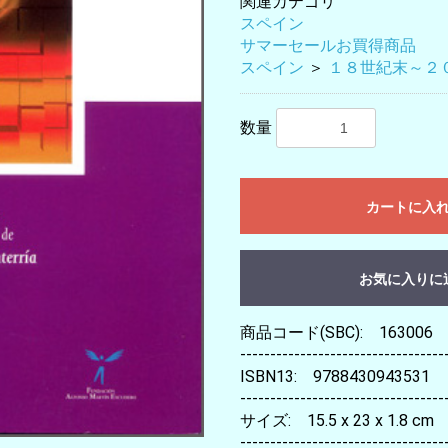
関連カテゴリ
スペイン
サマーセールお買得商品
スペイン
＞
１８世紀末～２
数量
カートに入
お気に入りに
商品コード(SBC): 163006
----------------------------------
ISBN13: 9788430943531
----------------------------------
サイズ: 15.5 x 23 x 1.8 cm
----------------------------------