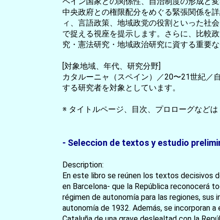
ペイン国家との関係性、自治制度の形成と変容
中央政府との権限配分をめぐる緊張関係を詳
ィ、言語政策、地域政党の役割といった社会
で捉える視座を提示します。さらに、比較政
究・憲法研究・地域政治研究に資する重要な
[対象地域、年代、研究分野]
カタルーニャ（スペイン）／20〜21世紀
する研究者を対象としています。
※ タイトルページ、目次、プロローグなどは
- Seleccion de textos y estudio prelim
Description:
En este libro se reúnen los textos decisivos
en Barcelona- que la República reconocerá tod
régimen de autonomía para las regiones, sus 
autonomía de 1932. Además, se incorporan a est
Cataluña de una grave deslealtad con la Repúbl