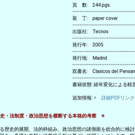
頁 数: 244 pgs.
----------------------------------
装 丁: paper cover
----------------------------------
出版社: Tecnos
----------------------------------
発行年: 2005
----------------------------------
発行地: Madrid
----------------------------------
双書名: Clasicos del Pensam
----------------------------------
書籍状態: 経年変化による軽
追加情報:
※ 詳細PDFリンク
歴史・法制度・政治思想を横断する本格的考察 ※
る歴史的展開、法的枠組み、政治思想の諸側面を総合的に検討