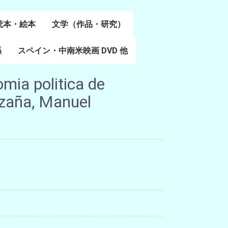
読本・絵本
文学（作品・研究）
書
係
スペイン・中南米映画 DVD 他
スペイン語文学
ポルトガル語文学
カタルーニャ文学
バスク文学
その他
mia politica de
zaña, Manuel