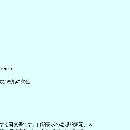
-
-
-
-
-
iento,
-
度な表紙の変色
する研究書です。自治要求の思想的源流、ス