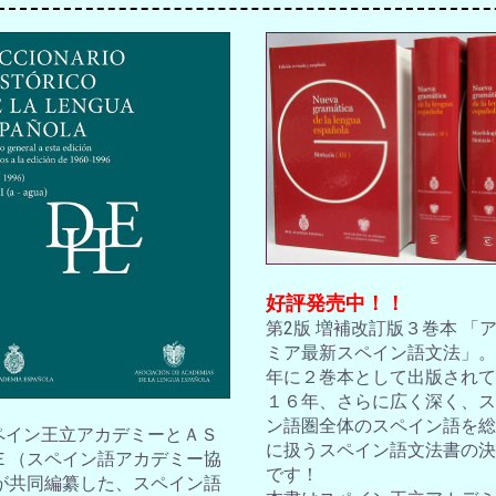
好評発売中！！
第2版 増補改訂版３巻本 「
ミア最新スペイン語文法」。2
年に２巻本として出版されて
１６年、さらに広く深く、ス
ン語圏全体のスペイン語を総
スペイン王立アカデミーとＡＳ
に扱うスペイン語文法書の決
Ｅ（スペイン語アカデミー協
です！
が共同編纂した、スペイン語