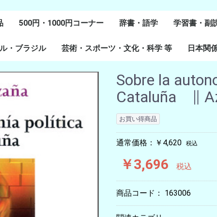
品
500円・1000円コーナー
辞書・語学
学習書・副
ル・ブラジル
芸術・スポーツ・文化・科学 等
スペイン語
ポルトガル語
Lenguas Ibericas
Lenguas Indigenas
スペインの教科書
その他
学習教材
副読本教材
絵本・児童
日本関
ル研究
研究
美術
音楽・舞踊
スポーツ
演劇・映画
料理・食文化
マンガ・コミック
その他
Sobre la autono
Cataluña ∥ A
お買い得商品
通常価格：￥4,620
税込
￥3,696
税込
商品コード：
163006