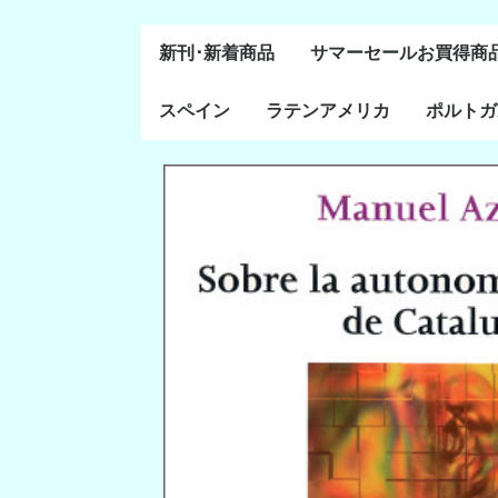
新刊･新着商品
サマーセールお買得商
スペイン
ラテンアメリカ
ポルトガ
通史・全般
８～１５世紀
１６～１８世紀
１８世紀末～２０世紀
20世紀後半以降
ラテン・アメリカ全般
メキシコ研究
中米・カリブ研究
キューバ研究
南米諸国
ペルー研究
チリ研究
アルゼンチン研究
ポルトガ
ブラジル
前半