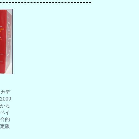
アカデ
009
から
ペイ
合的
定版