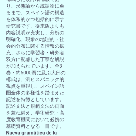
り、形態論から統語論に至
るまで、スペイン語の構造
を体系的かつ包括的に示す
研究書です。従来版よりも
内容説明が充実し、分析の
明確化、現象の地理的・社
会的分布に関する情報の拡
充、さらに学習者・研究者
双方に配慮した丁寧な解説
が加えられています。全3
巻・約5000頁に及ぶ大部の
構成は、汎ヒスパニック的
視点を重視し、スペイン語
圏全体の多様性を踏まえた
記述を特徴としています。
記述文法と規範文法の両面
を兼ね備え、学術研究・高
度教育機関において必携の
基礎資料となる一冊です。
Nueva gramática de la