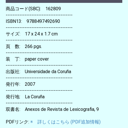
商品コード(SBC): 162809
---------------------------------------
ISBN13: 9788497492690
---------------------------------------
サイズ: 17 x 24 x 1.7 cm
---------------------------------------
頁 数: 266 pgs.
---------------------------------------
装 丁: paper cover
---------------------------------------
出版社: Universidade da Coruña
---------------------------------------
発行年: 2007
---------------------------------------
発行地: La Coruña
---------------------------------------
双書名: Anexos de Revista de Lexicografia, 9
PDFリンク:
※ 詳しくはこちら (PDF追加情報)