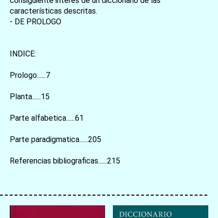
consiguiente interés de un diccionario de las
características descritas.
- DE PROLOGO
INDICE:
Prologo......7
Planta......15
Parte alfabetica......61
Parte paradigmatica......205
Referencias bibliograficas......215
お買い物を続ける
カートへ進む