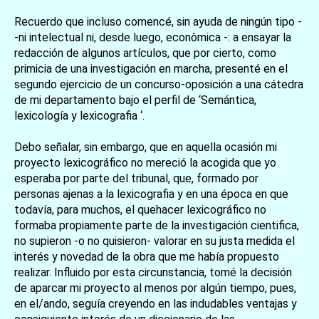
Recuerdo que incluso comencé, sin ayuda de ningún tipo -
-ni intelectual ni, desde luego, econômica -: a ensayar la
redacción de algunos artículos, que por cierto, como
primicia de una investigación en marcha, presenté en el
segundo ejercicio de un concurso-oposición a una cátedra
de mi departamento bajo el perfil de ‘Semántica,
lexicología y lexicografia ‘.
Debo señalar, sin embargo, que en aquella ocasión mi
proyecto lexicográfico no mereció la acogida que yo
esperaba por parte del tribunal, que, formado por
personas ajenas a la lexicografia y en una época en que
todavía, para muchos, el quehacer lexicográfico no
formaba propiamente parte de la investigación cientifica,
no supieron -o no quisieron- valorar en su justa medida el
interés y novedad de la obra que me había propuesto
realizar. Influido por esta circunstancia, tomé la decisión
de aparcar mi proyecto al menos por algún tiempo, pues,
en el/ando, seguía creyendo en las indudables ventajas y