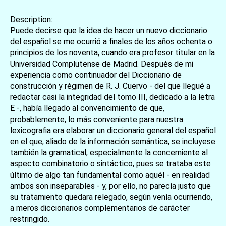
Description:
Puede decirse que la idea de hacer un nuevo diccionario
del español se me ocurrió a finales de los años ochenta o
principios de los noventa, cuando era profesor titular en la
Universidad Complutense de Madrid. Después de mi
experiencia como continuador del Diccionario de
construcción y régimen de R. J. Cuervo - del que llegué a
redactar casi la integridad del tomo III, dedicado a la letra
E -, había llegado al convencimiento de que,
probablemente, lo más conveniente para nuestra
lexicografia era elaborar un diccionario general del español
en el que, aliado de la información semántica, se incluyese
también la gramatical, especialmente la concerniente al
aspecto combinatorio o sintáctico, pues se trataba este
último de algo tan fundamental como aquél - en realidad
ambos son inseparables - y, por ello, no parecía justo que
su tratamiento quedara relegado, según venía ocurriendo,
a meros diccionarios complementarios de carácter
restringido.