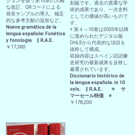
ションを扱う第10章の大幅
刻版です。過去の貴重な学
な改訂、QRコードによる
術的成果であり、一次史料
発音サンプルの導入、補足
としての価値が高いもので
的な参考文献の追加など。
す。
Nueva gramática de la
※ 第４～10巻は2005年以降
lengua española: Fonética
に進められたデジタル版
y fonologia ∥ R.A.E.
DHLEから代表的な項目を
￥17,380
抜粋して構成。
収録内容はスペイン語語彙
史研究の最新成果を反映し
厳選されています。
Diccionario histórico de
la lengua española. in 10
vols. ∥ R.A.E. ※ サ
マーセール特価 ※
￥178,200