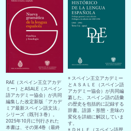
※ スペイン王立アカデミー
RAE（スペイン王立アカデ
とＡＳＡＬＥ（スペイン語
ミー）とASALE（スペイン
アカデミー協会）が共同編
語アカデミー協会）が共同
纂した、スペイン語の語彙
編集した改定新版「アカデ
の歴史を包括的に記録する
ミア最新スペイン語文法」
辞書。語源・形態・意味の
シリーズ（既刊３巻）。
変化を詳細に解説していま
2025年10月に刊行された
す。
本書は、その第4巻（最終
※ ＤＨＬＥ（スペイン語歴