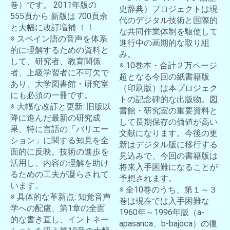
巻）です。 2011年版の
史辞典）プロジェクトは現
555頁から 新版は 700頁余
代のデジタル技術と国際的
と大幅に改訂増補 ！！
な共同作業体制を駆使して
※ スペイン語の音声を体系
進行中の画期的な取り組
的に理解するための資料と
み。
して、研究者、教育関係
※ 10巻本・合計２万ページ
者、上級学習者に不可欠で
超となる今回の紙書籍版
あり、大学図書館・研究室
（印刷版）は本プロジェク
にも必須の一冊です。
トの記念碑的な出版物。図
※ 大幅な改訂と更新: 旧版以
書館・研究室の重要資料と
降に進んだ最新の研究成
して長期保存の価値が高い
果、特に言語の「バリエー
文献になります。今後の更
ション」に関する知見を全
新はデジタル版に移行する
面的に反映。技術の進歩を
見込みで、今回の書籍版は
活用し、内容の理解を助け
将来入手困難になることが
るための工夫が凝らされて
予想されます。
います。
※ 全10巻のうち、第１～３
※ 具体的な革新点: 知覚音声
巻は現在では入手困難な
学への配慮、第1章の全面
1960年～1996年版（a-
的な書き直し、イントネー
apasanca、b-bajoca）の復