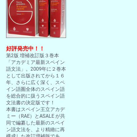
好評発売中！！
第2版 増補改訂版３巻本
「アカデミア最新スペイン
語文法」。2009年に２巻本
として出版されてから１６
年、さらに広く深く、スペ
イン語圏全体のスペイン語
を総合的に扱うスペイン語
文法書の決定版です！
本書はスペイン王立アカデ
ミー（RAE）とASALE が共
同で編纂した最新のスペイ
ン語文法を、より精緻に再
構成した改訂増補版であ