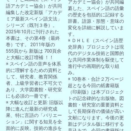
アカデミー協会）が共同編
語アカデミー協会）が共同
纂した、スペイン語の語彙
編集した改定新版「アカデ
の歴史を包括的に記録する
ミア最新スペイン語文法」
辞書。語源・形態・意味の
シリーズ（既刊３巻）。
変化を詳細に解説していま
2025年10月に刊行された
す。
本書は、その第4巻（最終
※ ＤＨＬＥ（スペイン語歴
巻）です。 2011年版の
史辞典）プロジェクトは現
555頁から 新版は 700頁余
代のデジタル技術と国際的
と大幅に改訂増補 ！！
な共同作業体制を駆使して
※ スペイン語の音声を体系
進行中の画期的な取り組
的に理解するための資料と
み。
して、研究者、教育関係
※ 10巻本・合計２万ページ
者、上級学習者に不可欠で
超となる今回の紙書籍版
あり、大学図書館・研究室
（印刷版）は本プロジェク
にも必須の一冊です。
トの記念碑的な出版物。図
※ 大幅な改訂と更新: 旧版以
書館・研究室の重要資料と
降に進んだ最新の研究成
して長期保存の価値が高い
果、特に言語の「バリエー
文献になります。今後の更
ション」に関する知見を全
新はデジタル版に移行する
面的に反映。技術の進歩を
見込みで、今回の書籍版は