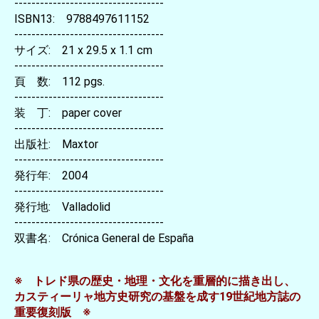
-----------------------------------
ISBN13: 9788497611152
-----------------------------------
サイズ: 21 x 29.5 x 1.1 cm
-----------------------------------
頁 数: 112 pgs.
-----------------------------------
装 丁: paper cover
-----------------------------------
出版社: Maxtor
-----------------------------------
発行年: 2004
-----------------------------------
発行地: Valladolid
-----------------------------------
双書名: Crónica General de España
※ トレド県の歴史・地理・文化を重層的に描き出し、
カスティーリャ地方史研究の基盤を成す19世紀地方誌の
重要復刻版 ※