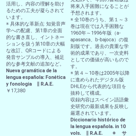
活用し、内容の理解を助け
将来入手困難になることが
るための工夫が凝らされて
予想されます。
います。
※ 全10巻のうち、第１～３
※ 具体的な革新点: 知覚音声
巻は現在では入手困難な
学への配慮、第1章の全面
1960年～1996年版（a-
的な書き直し、イントネー
apasanca、b-bajoca）の復
ションを扱う第10章の大幅
刻版です。過去の貴重な学
な改訂、QRコードによる
術的成果であり、一次史料
発音サンプルの導入、補足
としての価値が高いもので
的な参考文献の追加など。
す。
Nueva gramática de la
※ 第４～10巻は2005年以降
lengua española: Fonética
に進められたデジタル版
y fonologia ∥ R.A.E.
DHLEから代表的な項目を
￥17,380
抜粋して構成。
収録内容はスペイン語語彙
史研究の最新成果を反映し
厳選されています。
Diccionario histórico de
la lengua española. in 10
vols. ∥ R.A.E. ※ サ