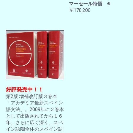
マーセール特価 ※
￥178,200
好評発売中！！
第2版 増補改訂版３巻本
「アカデミア最新スペイン
語文法」。2009年に２巻本
として出版されてから１６
年、さらに広く深く、スペ
イン語圏全体のスペイン語