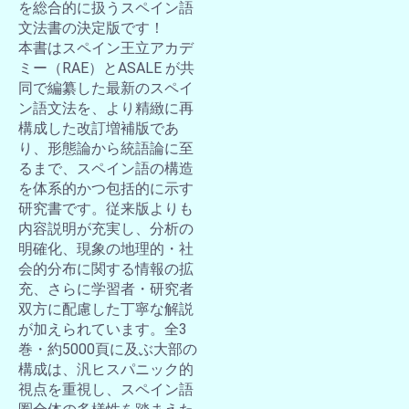
を総合的に扱うスペイン語
文法書の決定版です！
本書はスペイン王立アカデ
ミー（RAE）とASALE が共
同で編纂した最新のスペイ
ン語文法を、より精緻に再
構成した改訂増補版であ
り、形態論から統語論に至
るまで、スペイン語の構造
を体系的かつ包括的に示す
研究書です。従来版よりも
内容説明が充実し、分析の
明確化、現象の地理的・社
会的分布に関する情報の拡
充、さらに学習者・研究者
双方に配慮した丁寧な解説
が加えられています。全3
巻・約5000頁に及ぶ大部の
構成は、汎ヒスパニック的
視点を重視し、スペイン語