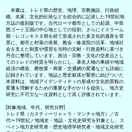
本書は、トレド県の歴史、地理、宗教施設、行政組
織、名家、文化的伝統などを総合的に記述した19世紀地
方誌の復刻版です。古代ローマ都市としての起源、中世
西ゴート王国の中心地としての役割、さらにイスラーム
期・レコンキスタ期を経て形成された多文化的遺産を背
景に、都市と村落の発展、教会・修道院の沿革、地域社
会を支えた制度や慣習を当時の文献・行政資料に基づき
丹念に整理しています。政治・宗教・文化の交差点とし
てのトレドの特質を明らかにし、著名人物の事績や地域
経済の構造、農牧業・商業・交通網の変遷なども詳細に
記録されています。地誌と歴史叙述が緊密に結びついた
本資料は、地域アイデンティティの形成や文化的景観の
変遷を理解するための重要な手がかりを提供し、地方史
研究に不可欠な一次資料として高く評価されています。
[対象地域、年代、研究分野]
トレド県（カスティーリャ＝ラ・マンチャ地方）／古
代〜19世紀／地域史・地誌・文化史研究を対象とし、ス
ペイン地方史研究者・歴史地理学研究者・地域文化研究