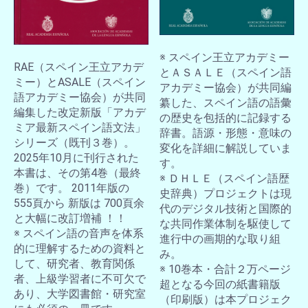
※ スペイン王立アカデミー
RAE（スペイン王立アカデ
とＡＳＡＬＥ（スペイン語
ミー）とASALE（スペイン
アカデミー協会）が共同編
語アカデミー協会）が共同
纂した、スペイン語の語彙
編集した改定新版「アカデ
の歴史を包括的に記録する
ミア最新スペイン語文法」
辞書。語源・形態・意味の
シリーズ（既刊３巻）。
変化を詳細に解説していま
2025年10月に刊行された
す。
本書は、その第4巻（最終
※ ＤＨＬＥ（スペイン語歴
巻）です。 2011年版の
史辞典）プロジェクトは現
555頁から 新版は 700頁余
代のデジタル技術と国際的
と大幅に改訂増補 ！！
な共同作業体制を駆使して
※ スペイン語の音声を体系
進行中の画期的な取り組
的に理解するための資料と
み。
して、研究者、教育関係
※ 10巻本・合計２万ページ
者、上級学習者に不可欠で
超となる今回の紙書籍版
あり、大学図書館・研究室
（印刷版）は本プロジェク