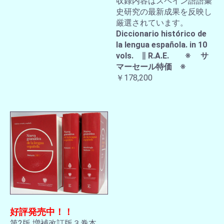
収録内容はスペイン語語彙
史研究の最新成果を反映し
厳選されています。
Diccionario histórico de
la lengua española. in 10
vols. ∥ R.A.E. ※ サ
マーセール特価 ※
￥178,200
好評発売中！！
第2版 増補改訂版３巻本