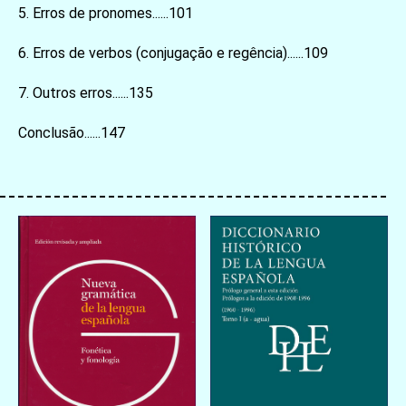
5. Erros de pronomes......101
6. Erros de verbos (conjugação e regência)......109
7. Outros erros......135
Conclusão......147
お買い物を続ける
カートへ進む