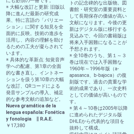
にも必須の一冊です。
トの記念碑的な出版物。図
※ 大幅な改訂と更新: 旧版以
書館・研究室の重要資料と
降に進んだ最新の研究成
して長期保存の価値が高い
果、特に言語の「バリエー
文献になります。今後の更
ション」に関する知見を全
新はデジタル版に移行する
面的に反映。技術の進歩を
見込みで、今回の書籍版は
活用し、内容の理解を助け
将来入手困難になることが
るための工夫が凝らされて
予想されます。
います。
※ 全10巻のうち、第１～３
※ 具体的な革新点: 知覚音声
巻は現在では入手困難な
学への配慮、第1章の全面
1960年～1996年版（a-
的な書き直し、イントネー
apasanca、b-bajoca）の復
ションを扱う第10章の大幅
刻版です。過去の貴重な学
な改訂、QRコードによる
術的成果であり、一次史料
発音サンプルの導入、補足
としての価値が高いもので
的な参考文献の追加など。
す。
Nueva gramática de la
※ 第４～10巻は2005年以降
lengua española: Fonética
に進められたデジタル版
y fonologia ∥ R.A.E.
DHLEから代表的な項目を
￥17,380
抜粋して構成。