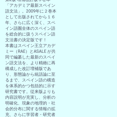
「アカデミア最新スペイン
語文法」。2009年に２巻本
として出版されてから１６
年、さらに広く深く、スペ
イン語圏全体のスペイン語
を総合的に扱うスペイン語
文法書の決定版です！
本書はスペイン王立アカデ
ミー（RAE）とASALE が共
同で編纂した最新のスペイ
ン語文法を、より精緻に再
構成した改訂増補版であ
り、形態論から統語論に至
るまで、スペイン語の構造
を体系的かつ包括的に示す
研究書です。従来版よりも
内容説明が充実し、分析の
明確化、現象の地理的・社
会的分布に関する情報の拡
充、さらに学習者・研究者