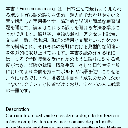
本書『Erros nunca mais』は、日常生活で最もよく見られ
るポルトガル語の誤りを集め、魅力的でわかりやすい文
章で解説した実用書です。論理的な説明と簡単な練習問
題を通じて、読者はこれらの誤りを避ける方法を学ぶこ
とができます。綴り字、単語の混同、アクセント記号、
文法的一致、代名詞、動詞の活用と支配といった6つの
章で構成され、それぞれの分野における典型的な間違い
を体系的に取り上げています。本書を読み終える頃に
は、まるで予防接種を受けたかのように誤りに対する免
疫がつき、試験や就職、職業生活、そして日常生活全般
においてより自信を持ってポルトガル語を使いこなせる
ようになるでしょう。著者は本書を「成功のために欠か
せないワクチン」と位置づけており、すべての人に必読
の一冊です。
Description:
Com um texto cativante e esclarecedor, o leitor terá em
mãos exemplos dos erros mais comuns de português