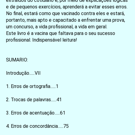
extraídos do cotidiano e, por meio de explicações lógicas
e de pequenos exercícios, aprenderá a evitar esses erros.
No final, estará como que vacinado contra eles e estará,
portanto, mais apto e capacitado a enfrentar uma prova,
um concurso, a vida profissional, a vida em geral.
Este livro é a vacina que faltava para o seu sucesso
profissional. Indispensável leitura!
SUMARIO:
Introdução......VII
1. Erros de ortografia......1
2. Trocas de palavras......41
3. Erros de acentuação......61
4. Erros de concordância......75