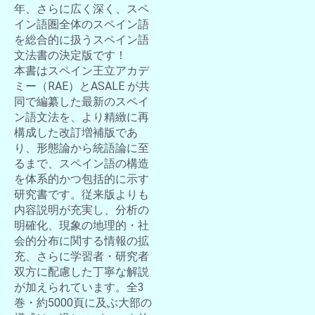
年、さらに広く深く、スペ
イン語圏全体のスペイン語
を総合的に扱うスペイン語
文法書の決定版です！
本書はスペイン王立アカデ
ミー（RAE）とASALE が共
同で編纂した最新のスペイ
ン語文法を、より精緻に再
構成した改訂増補版であ
り、形態論から統語論に至
るまで、スペイン語の構造
を体系的かつ包括的に示す
研究書です。従来版よりも
内容説明が充実し、分析の
明確化、現象の地理的・社
会的分布に関する情報の拡
充、さらに学習者・研究者
双方に配慮した丁寧な解説
が加えられています。全3
巻・約5000頁に及ぶ大部の