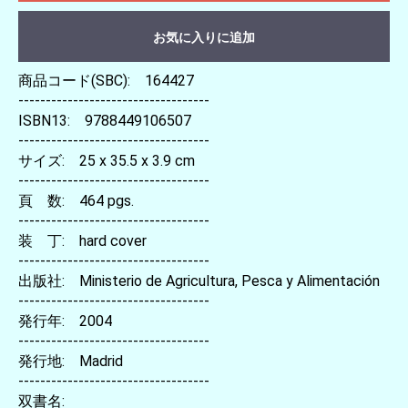
お気に入りに追加
商品コード(SBC): 164427
-----------------------------------
ISBN13: 9788449106507
-----------------------------------
サイズ: 25 x 35.5 x 3.9 cm
-----------------------------------
頁 数: 464 pgs.
-----------------------------------
装 丁: hard cover
-----------------------------------
出版社: Ministerio de Agricultura, Pesca y Alimentación
-----------------------------------
発行年: 2004
-----------------------------------
発行地: Madrid
-----------------------------------
双書名: