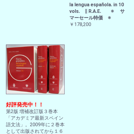
la lengua española. in 10
vols. ∥ R.A.E. ※ サ
マーセール特価 ※
￥178,200
好評発売中！！
第2版 増補改訂版３巻本
「アカデミア最新スペイン
語文法」。2009年に２巻本
として出版されてから１６