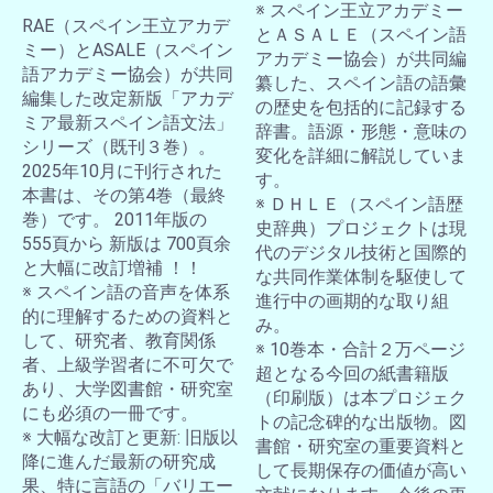
※ スペイン王立アカデミー
RAE（スペイン王立アカデ
とＡＳＡＬＥ（スペイン語
ミー）とASALE（スペイン
アカデミー協会）が共同編
語アカデミー協会）が共同
纂した、スペイン語の語彙
編集した改定新版「アカデ
の歴史を包括的に記録する
ミア最新スペイン語文法」
辞書。語源・形態・意味の
シリーズ（既刊３巻）。
変化を詳細に解説していま
2025年10月に刊行された
す。
本書は、その第4巻（最終
※ ＤＨＬＥ（スペイン語歴
巻）です。 2011年版の
史辞典）プロジェクトは現
555頁から 新版は 700頁余
代のデジタル技術と国際的
と大幅に改訂増補 ！！
な共同作業体制を駆使して
※ スペイン語の音声を体系
進行中の画期的な取り組
的に理解するための資料と
み。
して、研究者、教育関係
※ 10巻本・合計２万ページ
者、上級学習者に不可欠で
超となる今回の紙書籍版
あり、大学図書館・研究室
（印刷版）は本プロジェク
にも必須の一冊です。
トの記念碑的な出版物。図
※ 大幅な改訂と更新: 旧版以
書館・研究室の重要資料と
降に進んだ最新の研究成
して長期保存の価値が高い
果、特に言語の「バリエー