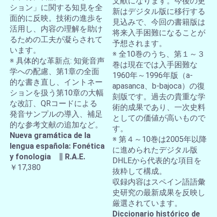
文献になります。今後の更
ション」に関する知見を全
新はデジタル版に移行する
面的に反映。技術の進歩を
見込みで、今回の書籍版は
活用し、内容の理解を助け
将来入手困難になることが
るための工夫が凝らされて
予想されます。
います。
※ 全10巻のうち、第１～３
※ 具体的な革新点: 知覚音声
巻は現在では入手困難な
学への配慮、第1章の全面
1960年～1996年版（a-
的な書き直し、イントネー
apasanca、b-bajoca）の復
ションを扱う第10章の大幅
刻版です。過去の貴重な学
な改訂、QRコードによる
術的成果であり、一次史料
発音サンプルの導入、補足
としての価値が高いもので
的な参考文献の追加など。
す。
Nueva gramática de la
※ 第４～10巻は2005年以降
lengua española: Fonética
に進められたデジタル版
y fonologia ∥ R.A.E.
DHLEから代表的な項目を
￥17,380
抜粋して構成。
収録内容はスペイン語語彙
史研究の最新成果を反映し
厳選されています。
Diccionario histórico de