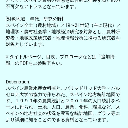
とって、スペイン農村の実態を総合的に把握するための
不可欠なアトラスとなっています。
[対象地域、年代、研究分野]
スペイン全土（農村地域）／19〜21世紀（主に現代）／
地理学・農村社会学・地域経済研究を対象とし、農村研
究者・地域政策研究者・地理情報分析に携わる研究者を
対象としています。
※ タイトルページ、目次、プロローグなどは「追加情
報」のPDFをご参照下さい。
Description:
スペイン農業水産食料省と、バリャドリッド大学・バル
セロナ大学の協力で作られた、スペイン地方統計地図で
す。１９９９年の農業統計と２００１年の人口統計をベ
ースに作られ、土地、人口、農業、食料、環境など、ス
ペインの地方社会の状況を豊富な統計地図、グラフ等に
より詳細に知ることのできる資料となっています。