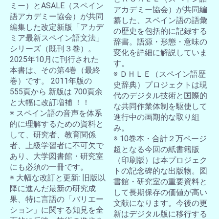
ミー）とASALE（スペイン
アカデミー協会）が共同編
語アカデミー協会）が共同
纂した、スペイン語の語彙
編集した改定新版「アカデ
の歴史を包括的に記録する
ミア最新スペイン語文法」
辞書。語源・形態・意味の
シリーズ（既刊３巻）。
変化を詳細に解説していま
2025年10月に刊行された
す。
本書は、その第4巻（最終
※ ＤＨＬＥ（スペイン語歴
巻）です。 2011年版の
史辞典）プロジェクトは現
555頁から 新版は 700頁余
代のデジタル技術と国際的
と大幅に改訂増補 ！！
な共同作業体制を駆使して
※ スペイン語の音声を体系
進行中の画期的な取り組
的に理解するための資料と
み。
して、研究者、教育関係
※ 10巻本・合計２万ページ
者、上級学習者に不可欠で
超となる今回の紙書籍版
あり、大学図書館・研究室
（印刷版）は本プロジェク
にも必須の一冊です。
トの記念碑的な出版物。図
※ 大幅な改訂と更新: 旧版以
書館・研究室の重要資料と
降に進んだ最新の研究成
して長期保存の価値が高い
果、特に言語の「バリエー
文献になります。今後の更
ション」に関する知見を全
新はデジタル版に移行する