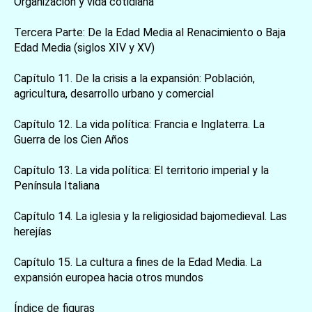
Organización y vida cotidiana
Tercera Parte: De la Edad Media al Renacimiento o Baja
お買い物を続ける
カートへ進む
Edad Media (siglos XIV y XV)
Capítulo 11. De la crisis a la expansión: Población,
agricultura, desarrollo urbano y comercial
Capítulo 12. La vida política: Francia e Inglaterra. La
Guerra de los Cien Años
Capítulo 13. La vida política: El territorio imperial y la
Península Italiana
Capítulo 14. La iglesia y la religiosidad bajomedieval. Las
herejías
Capítulo 15. La cultura a fines de la Edad Media. La
expansión europea hacia otros mundos
Índice de figuras