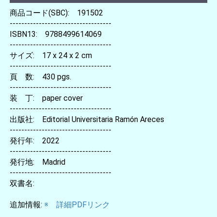
商品コード(SBC): 191502
-----------------------------------
ISBN13: 9788499614069
-----------------------------------
サイズ: 17 x 24 x 2 cm
-----------------------------------
頁 数: 430 pgs.
-----------------------------------
装 丁: paper cover
-----------------------------------
出版社: Editorial Universitaria Ramón Areces
-----------------------------------
発行年: 2022
-----------------------------------
発行地: Madrid
-----------------------------------
双書名:
追加情報:
※ 詳細PDFリンク