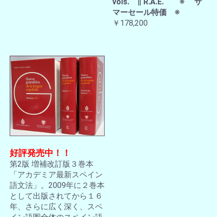
vols. ∥ R.A.E. ※ サ
マーセール特価 ※
￥178,200
好評発売中！！
第2版 増補改訂版３巻本
「アカデミア最新スペイン
語文法」。2009年に２巻本
として出版されてから１６
年、さらに広く深く、スペ