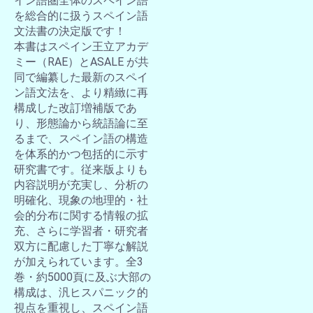
イン語圏全体のスペイン語
を総合的に扱うスペイン語
文法書の決定版です！
本書はスペイン王立アカデ
ミー（RAE）とASALE が共
同で編纂した最新のスペイ
ン語文法を、より精緻に再
構成した改訂増補版であ
り、形態論から統語論に至
るまで、スペイン語の構造
を体系的かつ包括的に示す
研究書です。従来版よりも
内容説明が充実し、分析の
明確化、現象の地理的・社
会的分布に関する情報の拡
充、さらに学習者・研究者
双方に配慮した丁寧な解説
が加えられています。全3
巻・約5000頁に及ぶ大部の
構成は、汎ヒスパニック的
視点を重視し、スペイン語