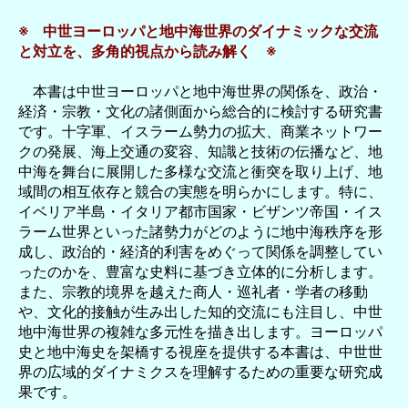
※ 中世ヨーロッパと地中海世界のダイナミックな交流
と対立を、多角的視点から読み解く ※
本書は中世ヨーロッパと地中海世界の関係を、政治・
経済・宗教・文化の諸側面から総合的に検討する研究書
です。十字軍、イスラーム勢力の拡大、商業ネットワー
クの発展、海上交通の変容、知識と技術の伝播など、地
中海を舞台に展開した多様な交流と衝突を取り上げ、地
域間の相互依存と競合の実態を明らかにします。特に、
イベリア半島・イタリア都市国家・ビザンツ帝国・イス
ラーム世界といった諸勢力がどのように地中海秩序を形
成し、政治的・経済的利害をめぐって関係を調整してい
ったのかを、豊富な史料に基づき立体的に分析します。
また、宗教的境界を越えた商人・巡礼者・学者の移動
や、文化的接触が生み出した知的交流にも注目し、中世
地中海世界の複雑な多元性を描き出します。ヨーロッパ
史と地中海史を架橋する視座を提供する本書は、中世世
界の広域的ダイナミクスを理解するための重要な研究成
果です。