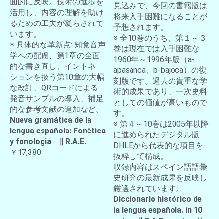
面的に反映。技術の進歩を
見込みで、今回の書籍版は
活用し、内容の理解を助け
将来入手困難になることが
るための工夫が凝らされて
予想されます。
います。
※ 全10巻のうち、第１～３
※ 具体的な革新点: 知覚音声
巻は現在では入手困難な
学への配慮、第1章の全面
1960年～1996年版（a-
的な書き直し、イントネー
apasanca、b-bajoca）の復
ションを扱う第10章の大幅
刻版です。過去の貴重な学
な改訂、QRコードによる
術的成果であり、一次史料
発音サンプルの導入、補足
としての価値が高いもので
的な参考文献の追加など。
す。
Nueva gramática de la
※ 第４～10巻は2005年以降
lengua española: Fonética
に進められたデジタル版
y fonologia ∥ R.A.E.
DHLEから代表的な項目を
￥17,380
抜粋して構成。
収録内容はスペイン語語彙
史研究の最新成果を反映し
厳選されています。
Diccionario histórico de
la lengua española. in 10